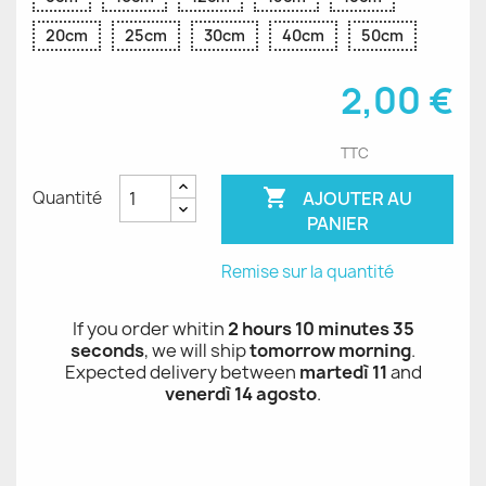
20cm
25cm
30cm
40cm
50cm
2,00 €
TTC

AJOUTER AU
Quantité
PANIER
Remise sur la quantité
If you order whitin
2 hours 10 minutes 35
seconds
, we will ship
tomorrow morning
.
Expected delivery between
martedì 11
and
venerdì 14 agosto
.