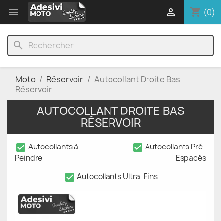
shopping_cart


(0)
search
Moto
Réservoir
Autocollant Droite Bas
Réservoir
AUTOCOLLANT DROITE BAS
RÉSERVOIR
check_box
check_box
Autocollants à
Autocollants Pré-
Peindre
Espacés
check_box
Autocollants Ultra-Fins