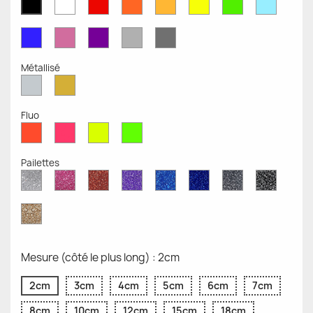
Blanc
Rouge
Orange
Moutarde
Jaune
Vert
Bleu
Noir
Mat
Mat
Mat
Mate
Opaque
Mat
Opaqu
Mat
Bleu
Rose
Violet
Gris
Gris
Mat
Mat
Mat
Clair
Foncé
Mat
Mat
Métallisé
Argent
Or
Métallisé
Métallique
Fluo
Rouge
Rose
Jaune
Vert
Fluo
Fluo
Fluo
Fluo
Pailettes
Diamant
Paillettes
Paillettes
Paillettes
Saphir
Paillettes
Gris
Paillett
Scintillant
Roses
Rouges
Violettes
Bleu
Bleu
Pailleté
Noires
Pailleté
Cobalt
Paillettes
d'Or
Mesure (côté le plus long) : 2cm
2cm
3cm
4cm
5cm
6cm
7cm
8cm
10cm
12cm
15cm
18cm