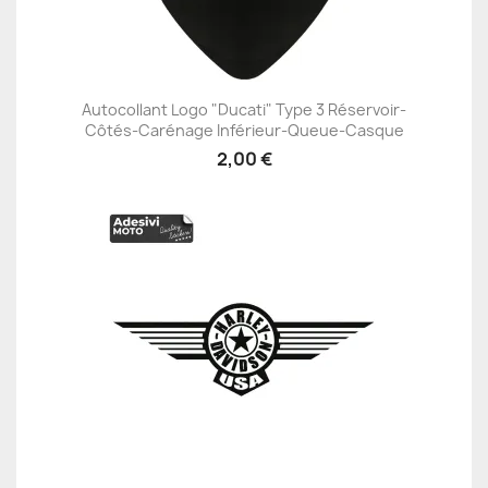
Autocollant Logo "Ducati" Type 3 Réservoir-
Côtés-Carénage Inférieur-Queue-Casque
2,00 €