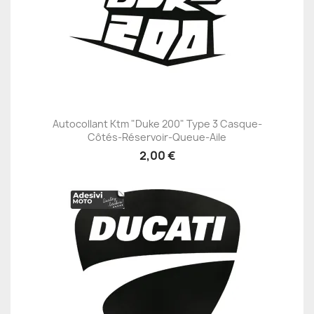
Autocollant Ktm "Duke 200" Type 3 Casque-
Côtés-Réservoir-Queue-Aile
2,00 €