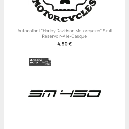
Autocollant "Harley Davidson Motorcycles" Skull
Réservoir-Aile-Casque
4,50 €