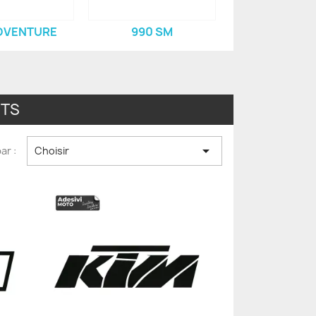
DVENTURE
990 SM
NTS

ar :
Choisir