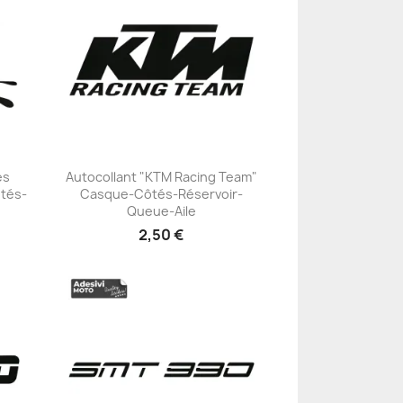
es
Autocollant "KTM Racing Team"
tés-
Casque-Côtés-Réservoir-
+23
Queue-Aile
2,50 €