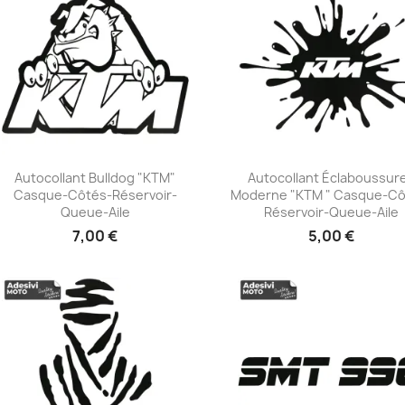
Autocollant Bulldog "KTM"
Autocollant Éclaboussur
Casque-Côtés-Réservoir-
Moderne "KTM " Casque-Cô
+23
+23
Queue-Aile
Réservoir-Queue-Aile
7,00 €
5,00 €