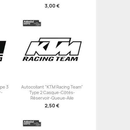
3,00 €
ype 3
Autocollant "KTM Racing Team"
r-
Type 2 Casque-Côtés-
+23
Réservoir-Queue-Aile
2,50 €