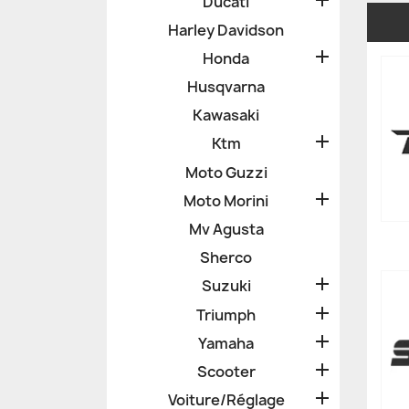
Ducati
Harley Davidson

Honda
Husqvarna
Kawasaki

Ktm
Moto Guzzi

Moto Morini
Mv Agusta
Sherco

Suzuki

Triumph

Yamaha

Scooter

Voiture/Réglage