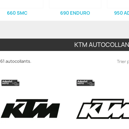
660 SMC
690 ENDURO
950 A
KTM AUTOCOLLA
 a 61 autocollants.
Trier p