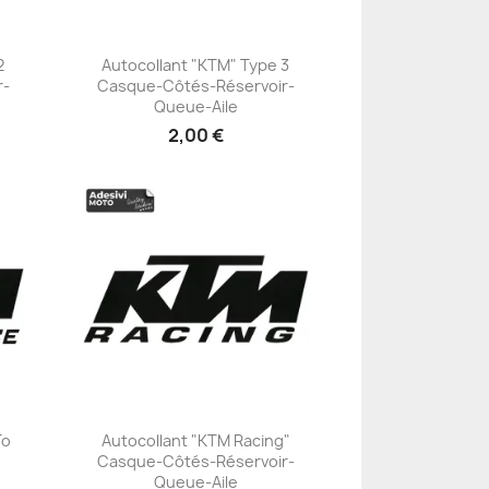
2
Autocollant "KTM" Type 3
r-
Casque-Côtés-Réservoir-
+23
Queue-Aile
2,00 €
To
Autocollant "KTM Racing"
Casque-Côtés-Réservoir-
+23
Queue-Aile