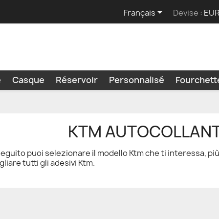

Français
Devise :
EUR
e
Casque
Réservoir
Personnalisé
Fourchet
KTM AUTOCOLLAN
seguito puoi selezionare il modello Ktm che ti interessa, pi
gliare tutti gli adesivi Ktm.