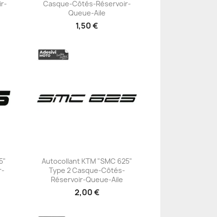
r-
Casque-Côtés-Réservoir-
+23
Queue-Aile
1,50 €
5"
Autocollant KTM "SMC 625"
r-
Type 2 Casque-Côtés-
+23
Réservoir-Queue-Aile
2,00 €