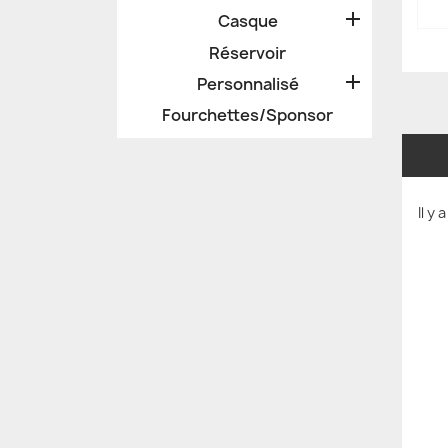

Casque
Réservoir

Personnalisé
Fourchettes/Sponsor
Il y