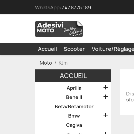
WhatsApp:
347 8375 189
Accueil
Scooter
Voiture/Réglag
Moto
Ktm
ACCUEIL

Aprilia
Di 

Benelli
sfo
Beta/Betamotor

Bmw
Cagiva
