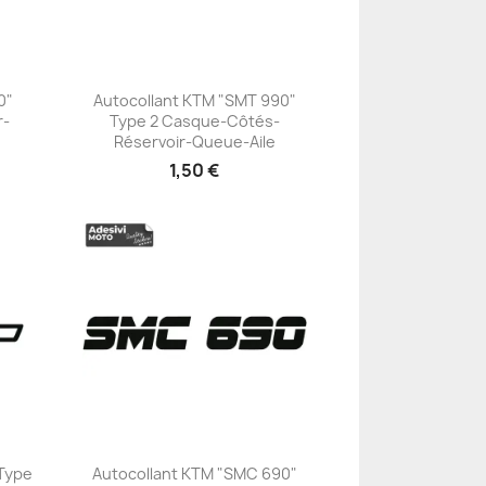
0"
Autocollant KTM "SMT 990"
r-
Type 2 Casque-Côtés-
+23
Réservoir-Queue-Aile
1,50 €
 Type
Autocollant KTM "SMC 690"