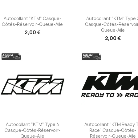
Autocollant "KTM" Casque-
Autocollant "KTM" Type 
Côtés-Réservoir-Queue-Aile
Casque-Côtés-Réservoi
+23
+23
Queue-Aile
2,00 €
2,00 €
Autocollant "KTM" Type 4
Autocollant "KTM Ready 
Casque-Côtés-Réservoir-
Race" Casque-Côtés-
+23
+23
Queue-Aile
Réservoir-Queue-Aile