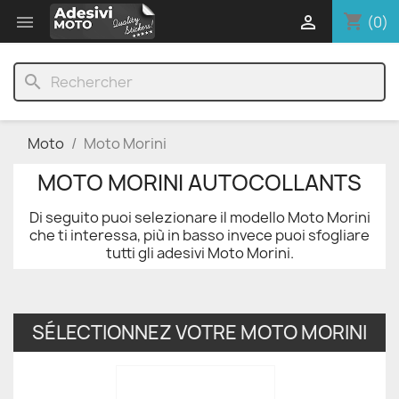
shopping_cart


(0)
search
Moto
Moto Morini
MOTO MORINI AUTOCOLLANTS
Di seguito puoi selezionare il modello Moto Morini
che ti interessa, più in basso invece puoi sfogliare
tutti gli adesivi Moto Morini.
SÉLECTIONNEZ VOTRE MOTO MORINI