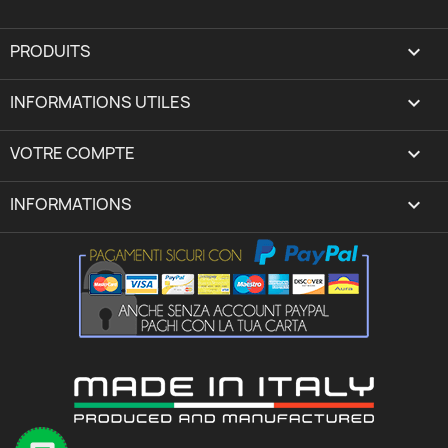
PRODUITS

INFORMATIONS UTILES

VOTRE COMPTE
expand_more
INFORMATIONS
keyboard_arrow_down