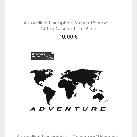
Autocollant Planisphère Valises-Réservoir-
Côtés-Casque-Pare-Brise
10,00 €
Autocollant Planisphère + "Adventure" Réservoir-