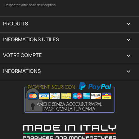
Respecter votre boîte de réception
PRODUITS

INFORMATIONS UTILES

VOTRE COMPTE
expand_more
INFORMATIONS
keyboard_arrow_down