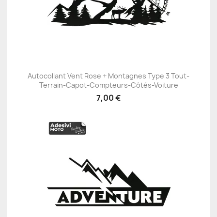
Autocollant Vent Rose + Montagnes Type 3 Tout-
Terrain-Capot-Compteurs-Côtés-Voiture
7,00 €