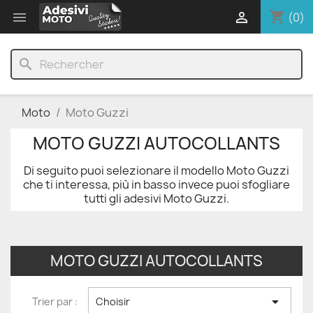
shopping_cart


(0)
search
Moto
Moto Guzzi
MOTO GUZZI AUTOCOLLANTS
Di seguito puoi selezionare il modello Moto Guzzi
che ti interessa, più in basso invece puoi sfogliare
tutti gli adesivi Moto Guzzi.
MOTO GUZZI AUTOCOLLANTS

Trier par :
Choisir