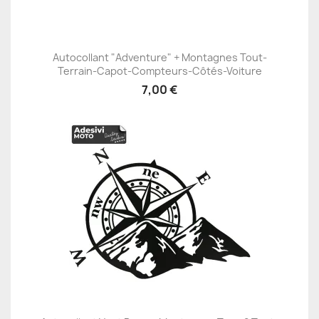
Autocollant "Adventure" + Montagnes Tout-
Terrain-Capot-Compteurs-Côtés-Voiture
7,00 €