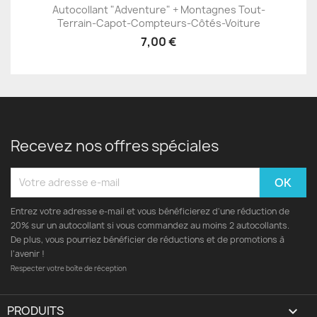
Autocollant "Adventure" + Montagnes Tout-
Terrain-Capot-Compteurs-Côtés-Voiture
7,00 €
Recevez nos offres spéciales
Entrez votre adresse e-mail et vous bénéficierez d'une réduction de
20% sur un autocollant si vous commandez au moins 2 autocollants.
De plus, vous pourriez bénéficier de réductions et de promotions à
l’avenir !
Respecter votre boîte de réception
PRODUITS
