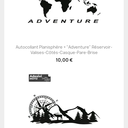
Autocollant Planisphère + "Adventure" Réservoir-
Valises-Côtés-Casque-Pare-Brise
10,00 €