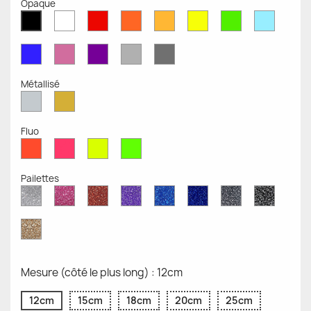
Opaque
Blanc
Rouge
Orange
Moutarde
Jaune
Vert
Bleu
Noir
Mat
Mat
Mat
Mate
Opaque
Mat
Opaqu
Mat
Bleu
Rose
Violet
Gris
Gris
Mat
Mat
Mat
Clair
Foncé
Mat
Mat
Métallisé
Argent
Or
Métallisé
Métallique
Fluo
Rouge
Rose
Jaune
Vert
Fluo
Fluo
Fluo
Fluo
Pailettes
Diamant
Paillettes
Paillettes
Paillettes
Saphir
Paillettes
Gris
Paillett
Scintillant
Roses
Rouges
Violettes
Bleu
Bleu
Pailleté
Noires
Pailleté
Cobalt
Paillettes
d'Or
Mesure (côté le plus long) : 12cm
12cm
15cm
18cm
20cm
25cm