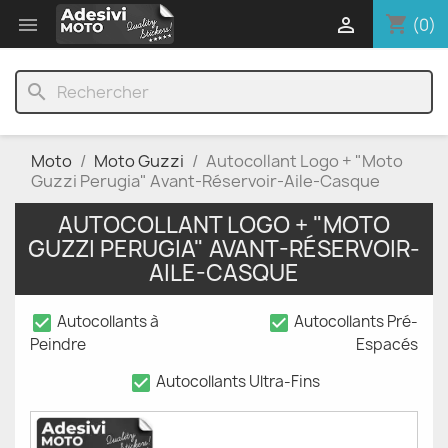
shopping_cart


(0)
search
Moto
Moto Guzzi
Autocollant Logo + "Moto
Guzzi Perugia" Avant-Réservoir-Aile-Casque
AUTOCOLLANT LOGO + "MOTO
GUZZI PERUGIA" AVANT-RÉSERVOIR-
AILE-CASQUE
check_box
check_box
Autocollants à
Autocollants Pré-
Peindre
Espacés
check_box
Autocollants Ultra-Fins