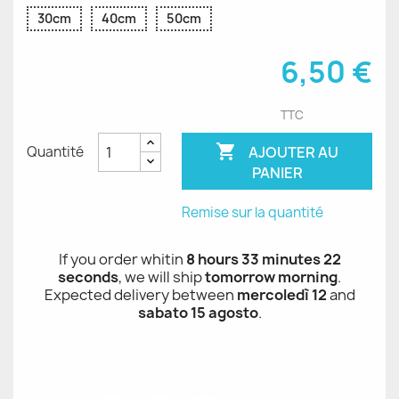
30cm
40cm
50cm
6,50 €
TTC

AJOUTER AU
Quantité
PANIER
Remise sur la quantité
If you order whitin
8 hours 33 minutes 22
seconds
, we will ship
tomorrow morning
.
Expected delivery between
mercoledì 12
and
sabato 15 agosto
.