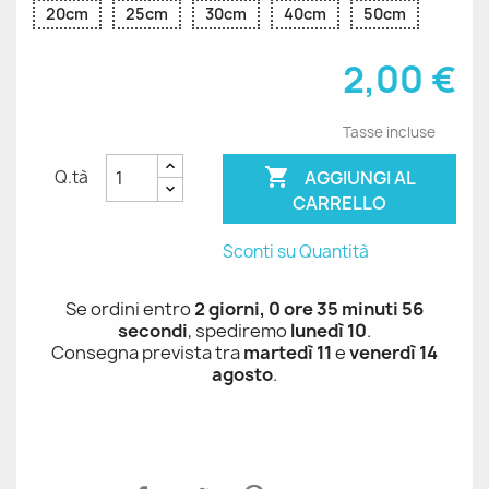
20cm
25cm
30cm
40cm
50cm
2,00 €
Tasse incluse

AGGIUNGI AL
Q.tà
CARRELLO
Sconti su Quantità
Se ordini entro
2 giorni, 0 ore 35 minuti 55
secondi
, spediremo
lunedì 10
.
Consegna prevista tra
martedì 11
e
venerdì 14
agosto
.