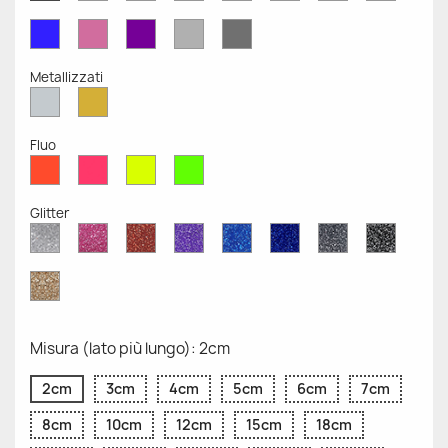
Opaco
Opaco
Opaco
Opaco
Opaco
Opaco
Opaco
Opaco
Blu
Rosa
Viola
Grigio
Grigio
Opaco
Opaco
Opaco
Chiaro
Scuro
Opaco
Opaco
Metallizzati
Argento
Oro
Metallizzato
Metallizzato
Fluo
Rosso
Rosa
Giallo
Verde
Fluo
Fluo
Fluo
Fluo
Glitter
Diamante
Rosa
Rosso
Viola
Blu
Blu
Grigio
Nero
Glitter
Glitter
Glitter
Glitter
Zaffiro
Cobalto
Glitter
Glitter
Glitter
Glitter
Oro
Glitter
Misura (lato più lungo): 2cm
2cm
3cm
4cm
5cm
6cm
7cm
8cm
10cm
12cm
15cm
18cm