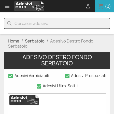
shopping_cart


(0)
search
Home
Serbatoio
Adesivo Destro Fondo
Serbatoio
ADESIVO DESTRO FONDO
SERBATOIO
check_box
check_box
Adesivi Verniciabili
Adesivi Prespaziati
check_box
Adesivi Ultra-Sottili