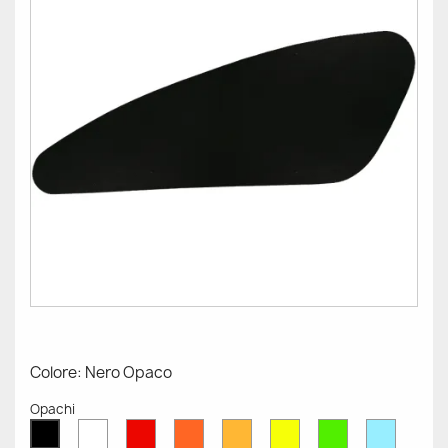
Colore: Nero Opaco
Opachi
Bianco
Rosso
Arancione
Senape
Giallo
Verde
Azzurr
Nero