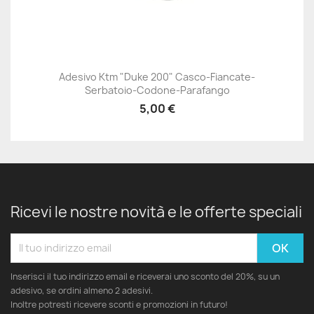
Adesivo Ktm "Duke 200" Casco-Fiancate-
Serbatoio-Codone-Parafango
5,00 €
Ricevi le nostre novità e le offerte speciali
Inserisci il tuo indirizzo email e riceverai uno sconto del 20%, su un
adesivo, se ordini almeno 2 adesivi.
Inoltre potresti ricevere sconti e promozioni in futuro!