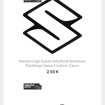
Adesivo Logo Suzuki Solo Bordi Serbatoio-
Parafango-Vasca-Codone-Casco
2,50 €