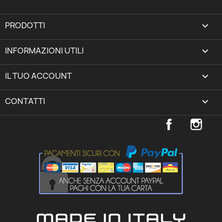
PRODOTTI

INFORMAZIONI UTILI

IL TUO ACCOUNT
expand_more
CONTATTI
keyboard_arrow_down
Facebook
Inst