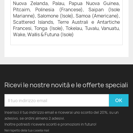
Nuova Zelanda, Palau, Papua Nuova Guinea,
Pitcairn, Polinesia (Francese), Saipan (Isole
Marianne), Salomone (Isole), Samoa (Americane),
Scattered Islands, Terre Australi e Antartiche
Francesi, Tonga (Isole), Tokelau, Tuvalu, Vanuatu,
Wake, Wallis & Futuna (Isole)
Ricevi le nostre novità e le offerte speciali
Inserisci il tuo indirizzo email e riceverai uno sconto del 20%, su un
adesivo, se ordini almeno 2 adesivi.
Inoltre potresti ricevere sconti e promozioni in futuro!
Nel rispetto della tua casella mail