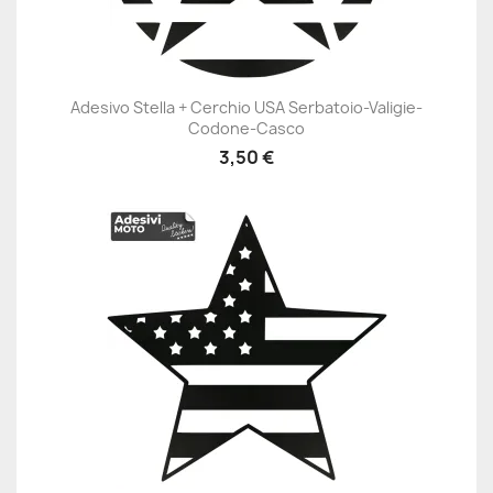
Adesivo Stella + Cerchio USA Serbatoio-Valigie-
Codone-Casco
3,50 €