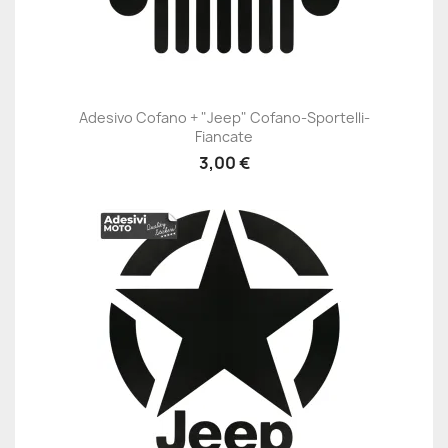
Adesivo Cofano + "Jeep" Cofano-Sportelli-
Fiancate
3,00 €