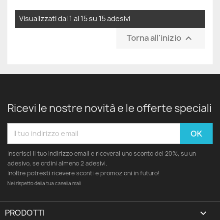
Visualizzati dal 1 al 15 su 15 adesivi
Torna all'inizio

Ricevi le nostre novità e le offerte speciali
Inserisci il tuo indirizzo email e riceverai uno sconto del 20%, su un
adesivo, se ordini almeno 2 adesivi.
Inoltre potresti ricevere sconti e promozioni in futuro!
Nel rispetto della tua casella mail
PRODOTTI
