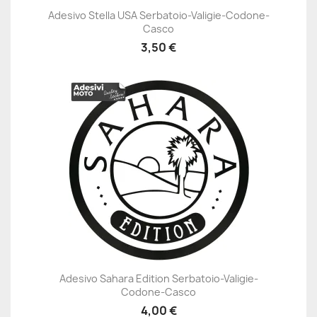
Adesivo Stella USA Serbatoio-Valigie-Codone-
Casco
3,50 €
Adesivo Sahara Edition Serbatoio-Valigie-
Codone-Casco
4,00 €