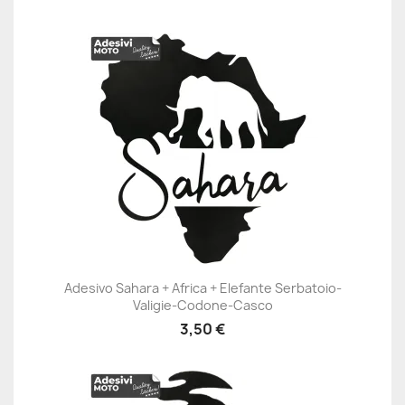
Adesivo Sahara + Africa + Elefante Serbatoio-
Valigie-Codone-Casco
3,50 €