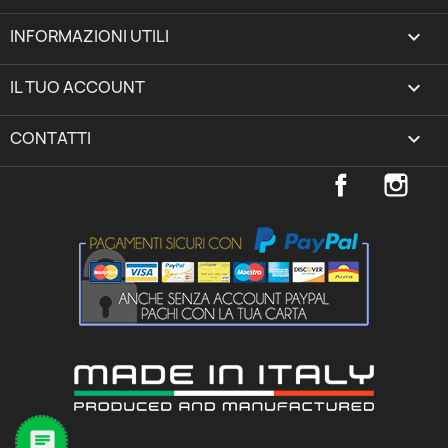
INFORMAZIONI UTILI

IL TUO ACCOUNT
expand_more
CONTATTI
keyboard_arrow_down
Facebook
Inst
