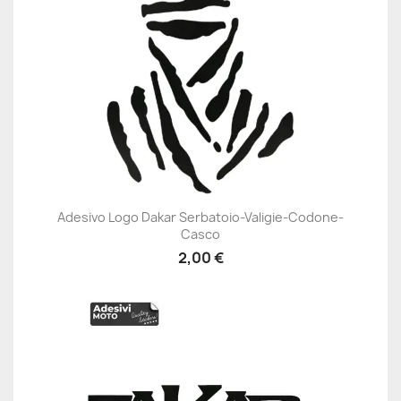
Adesivo Logo Dakar Serbatoio-Valigie-Codone-
Casco
2,00 €