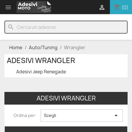
shopping_cart


(0)
search
Home
Auto/Tuning
Wrangler
ADESIVI WRANGLER
Adesivi Jeep Renegade
ADESIVI WRANGLER

Ordina per:
Scegli