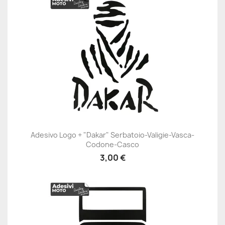
Adesivo Logo + "Dakar" Serbatoio-Valigie-Vasca-
Codone-Casco
3,00 €