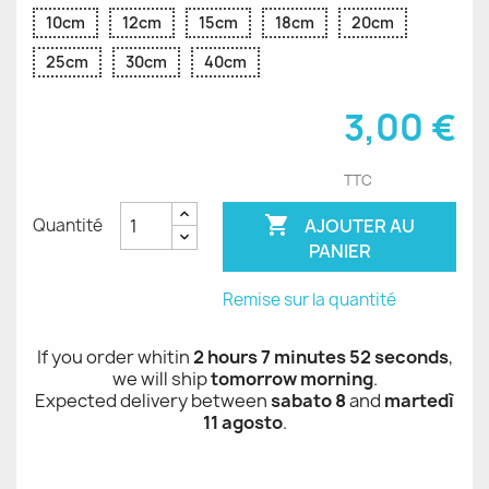
10cm
12cm
15cm
18cm
20cm
25cm
30cm
40cm
3,00 €
TTC

AJOUTER AU
Quantité
PANIER
Remise sur la quantité
If you order whitin
2 hours 7 minutes 51 seconds
,
we will ship
tomorrow morning
.
Expected delivery between
sabato 8
and
martedì
11 agosto
.