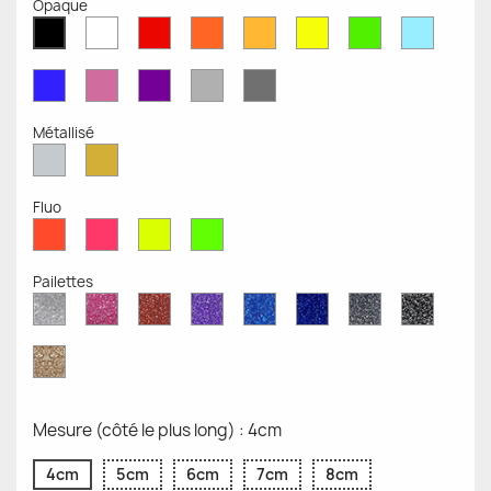
Opaque
Blanc
Rouge
Orange
Moutarde
Jaune
Vert
Bleu
Noir
Mat
Mat
Mat
Mate
Opaque
Mat
Opaqu
Mat
Bleu
Rose
Violet
Gris
Gris
Mat
Mat
Mat
Clair
Foncé
Mat
Mat
Métallisé
Argent
Or
Métallisé
Métallique
Fluo
Rouge
Rose
Jaune
Vert
Fluo
Fluo
Fluo
Fluo
Pailettes
Diamant
Paillettes
Paillettes
Paillettes
Saphir
Paillettes
Gris
Paillett
Scintillant
Roses
Rouges
Violettes
Bleu
Bleu
Pailleté
Noires
Pailleté
Cobalt
Paillettes
d'Or
Mesure (côté le plus long) : 4cm
4cm
5cm
6cm
7cm
8cm