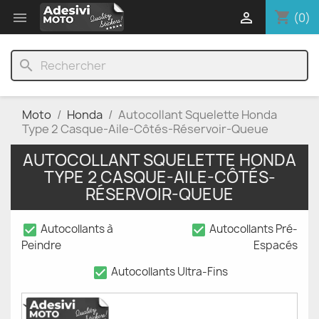
shopping_cart


(0)
search
Moto
Honda
Autocollant Squelette Honda
Type 2 Casque-Aile-Côtés-Réservoir-Queue
AUTOCOLLANT SQUELETTE HONDA
TYPE 2 CASQUE-AILE-CÔTÉS-
RÉSERVOIR-QUEUE
check_box
check_box
Autocollants à
Autocollants Pré-
Peindre
Espacés
check_box
Autocollants Ultra-Fins