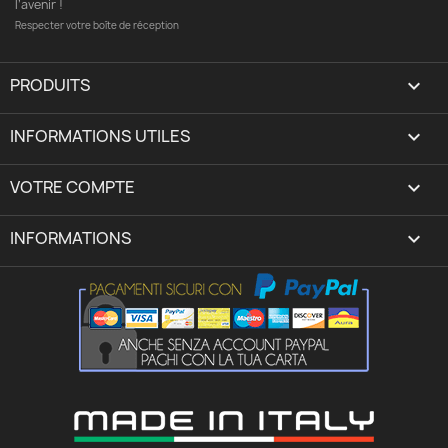
l’avenir !
Respecter votre boîte de réception
PRODUITS

INFORMATIONS UTILES

VOTRE COMPTE
expand_more
INFORMATIONS
keyboard_arrow_down