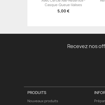
Avec Cercle Aile-Réservoir-
Ré
+23
Casque-Queue-Valises
5,00 €
Recevez nos off
PRODUITS
INFO
Nouveaux produits
Prépar