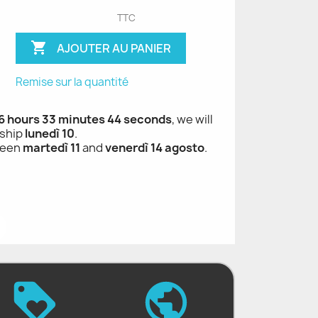
TTC

AJOUTER AU PANIER
Remise sur la quantité
 6 hours 33 minutes 43 seconds
, we will
ship
lunedì 10
.
ween
martedì 11
and
venerdì 14 agosto
.