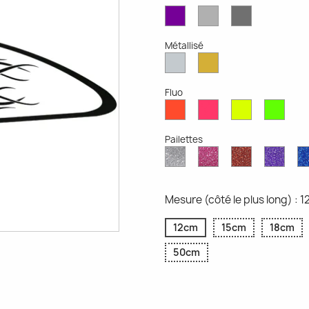
Violet
Gris
Gris
Mat
Clair
Foncé
Mat
Mat
Métallisé
Argent
Or
Métallisé
Métallique
Fluo
Rouge
Rose
Jaune
Vert
Fluo
Fluo
Fluo
Fluo
Pailettes
Diamant
Paillettes
Paillettes
Paill
Scintillant
Roses
Rouges
Viole
Mesure (côté le plus long) : 
12cm
15cm
18cm
50cm