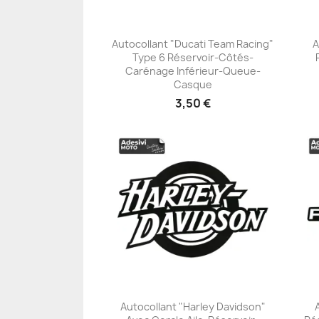
Autocollant "Ducati Team Racing"
A
Type 6 Réservoir-Côtés-
+23
Carénage Inférieur-Queue-
Casque
3,50 €
Autocollant "Harley Davidson"