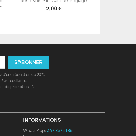
és-
Réservoir-Aile-Casque-Réglage
+23
-
2,00 €
ez d'une réduction de 20%
2 autocollants.
 et de promotions à
INFORMATIONS
WhatsApp:
347 8375 189