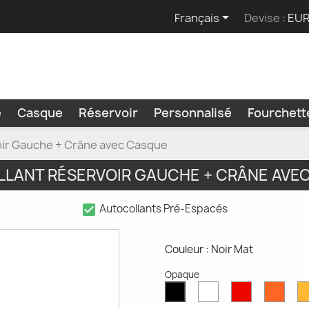

Français
Devise :
EUR
e
Casque
Réservoir
Personnalisé
Fourchet
oir Gauche + Crâne avec Casque
LANT RÉSERVOIR GAUCHE + CRÂNE AVE
check_box
Autocollants Pré-Espacés
Couleur : Noir Mat
Opaque
Blanc
Rouge
Oran
Noir
Mat
Mat
Mat
Mat