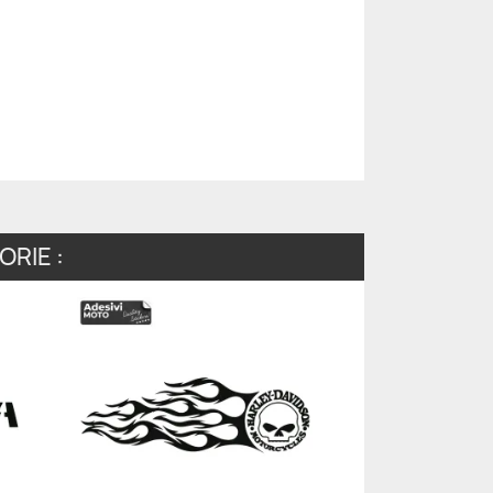
RIE :