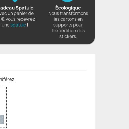
adeau Spatule
Écologique
vec un panier de
Nous transformons
 €, vous recevrez
les cartons en
une
spatule
!
supports pour
l'expédition des
stickers.
référez.