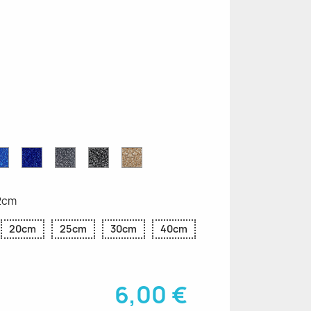
ettes
Saphir
Paillettes
Gris
Paillettes
Paillettes
ttes
Bleu
Bleu
Pailleté
Noires
d'Or
Pailleté
Cobalt
12cm
20cm
25cm
30cm
40cm
6,00 €