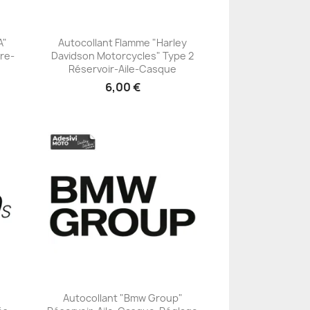
A"
Autocollant Flamme "Harley
re-
Davidson Motorcycles" Type 2
+23
Réservoir-Aile-Casque
6,00 €
Autocollant "Bmw Group"