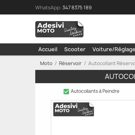
WhatsApp:
347 8375 189
Accueil
Scooter
Voiture/Réglag
Moto
Réservoir
Autocollant Réserv
AUTOCOL
check_box
Autocollants à Peindre