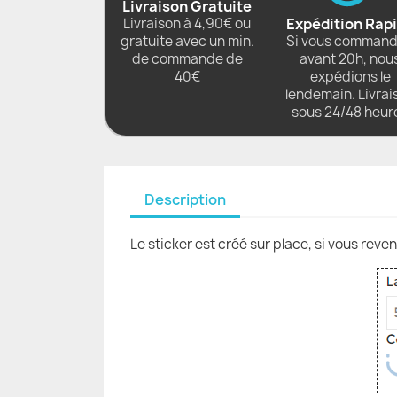
Livraison Gratuite
Livraison à 4,90€ ou
Expédition Rap
gratuite avec un min.
Si vous comman
de commande de
avant 20h, nou
40€
expédions le
lendemain. Livrai
sous 24/48 heur
Description
Le sticker est créé sur place, si vous reve