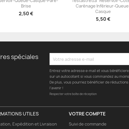
servoir-Queue-Casque-Pare-
Testastretta" Réservoir-Côt
+23
+23
Brise
Carénage Inférieur-Queue
Casque
2,50 €
5,50 €
res spéciales
Entrez votre adresse e-mail et vous bénéficier
sur un autocollant si vous commandez au moins 
De plus, vous pourriez bénéficier de réductions
l’avenir !
Respecter votre boîte de réception
RMATIONS UTILES
VOTRE COMPTE
ation, Expédition et Livraison
Suivi de commande