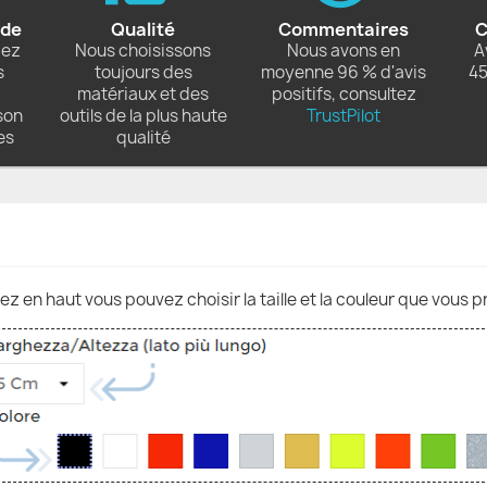
ide
Qualité
Commentaires
C
dez
Nous choisissons
Nous avons en
A
s
toujours des
moyenne 96 % d'avis
45
matériaux et des
positifs, consultez
son
outils de la plus haute
TrustPilot
es
qualité
nez en haut vous pouvez choisir la taille et la couleur que vous p