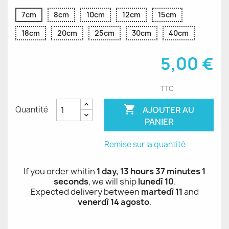
7cm
8cm
10cm
12cm
15cm
18cm
20cm
25cm
30cm
40cm
5,00 €
TTC

AJOUTER AU
Quantité
PANIER
Remise sur la quantité
If you order whitin
1 day, 13 hours 37 minutes 1
seconds
, we will ship
lunedì 10
.
Expected delivery between
martedì 11
and
venerdì 14 agosto
.