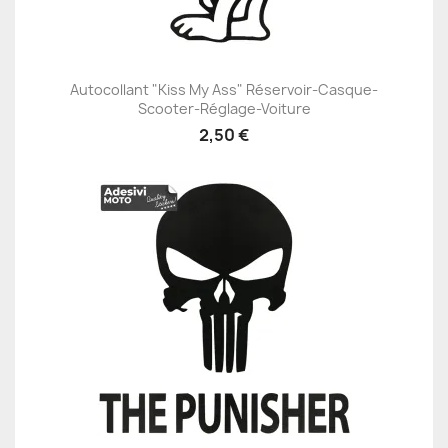
Autocollant "Kiss My Ass" Réservoir-Casque-
Scooter-Réglage-Voiture
2,50 €