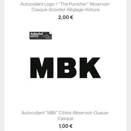
Autocollant Logo + "The Punisher" Réservoir-
Casque-Scooter-Réglage-Voiture
2,00 €
Autocollant "MBK" Côtés-Réservoir-Queue-
Casque
1,00 €