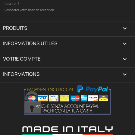
l’avenir !
Respecter votre boîte de réception
PRODUITS

INFORMATIONS UTILES

VOTRE COMPTE
expand_more
INFORMATIONS
keyboard_arrow_down