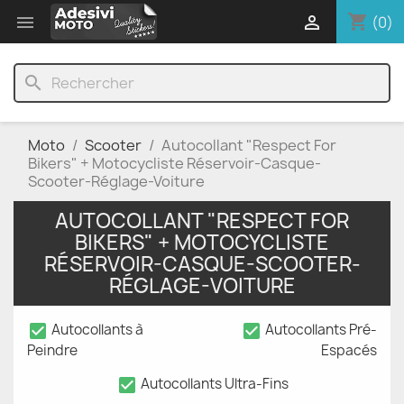
shopping_cart


(0)
search
Moto
Scooter
Autocollant "Respect For
Bikers" + Motocycliste Réservoir-Casque-
Scooter-Réglage-Voiture
AUTOCOLLANT "RESPECT FOR
BIKERS" + MOTOCYCLISTE
RÉSERVOIR-CASQUE-SCOOTER-
RÉGLAGE-VOITURE
check_box
check_box
Autocollants à
Autocollants Pré-
Peindre
Espacés
check_box
Autocollants Ultra-Fins