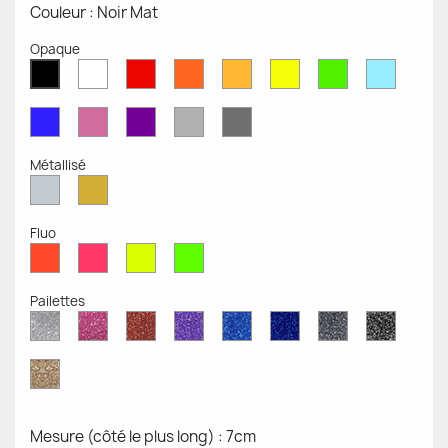
Couleur : Noir Mat
Opaque
Blanc
Rouge
Orange
Moutarde
Jaune
Vert
Bleu
Noir
Mat
Mat
Mat
Mate
Opaque
Mat
Opaqu
Mat
Bleu
Rose
Violet
Gris
Gris
Mat
Mat
Mat
Clair
Foncé
Mat
Mat
Métallisé
Argent
Or
Métallisé
Métallique
Fluo
Rouge
Rose
Jaune
Vert
Fluo
Fluo
Fluo
Fluo
Pailettes
Diamant
Paillettes
Paillettes
Paillettes
Saphir
Paillettes
Gris
Paillett
Scintillant
Roses
Rouges
Violettes
Bleu
Bleu
Pailleté
Noires
Pailleté
Cobalt
Paillettes
d'Or
Mesure (côté le plus long) : 7cm