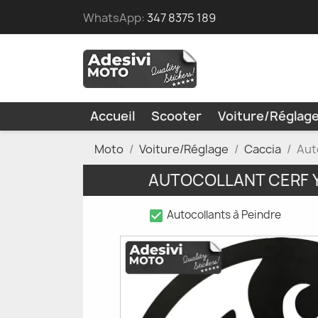
WhatsApp:
347 8375 189
Accueil
Scooter
Voiture/Réglag
Moto
Voiture/Réglage
Caccia
Aut
AUTOCOLLANT CERF 
check_box
Autocollants à Peindre