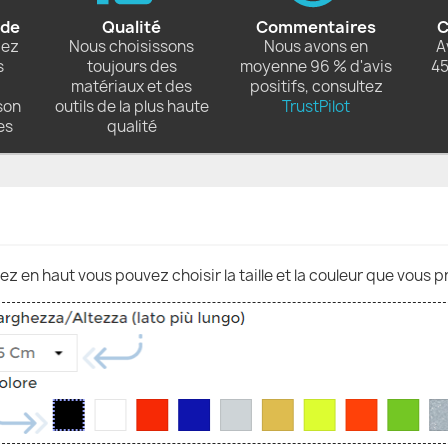
ide
Qualité
Commentaires
C
dez
Nous choisissons
Nous avons en
A
s
toujours des
moyenne 96 % d'avis
45
matériaux et des
positifs, consultez
son
outils de la plus haute
TrustPilot
es
qualité
nez en haut vous pouvez choisir la taille et la couleur que vous p