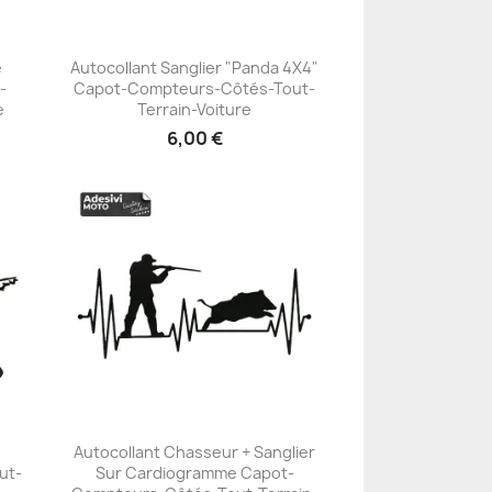
e
Autocollant Sanglier "Panda 4X4"
-
Capot-Compteurs-Côtés-Tout-
+23
e
Terrain-Voiture
6,00 €
Autocollant Chasseur + Sanglier
ut-
Sur Cardiogramme Capot-
+23