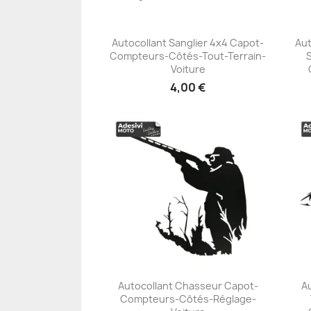
Autocollant Sanglier 4x4 Capot-
Aut
Compteurs-Côtés-Tout-Terrain-
+23
Voiture
4,00 €
Autocollant Chasseur Capot-
Au
Compteurs-Côtés-Réglage-
+23