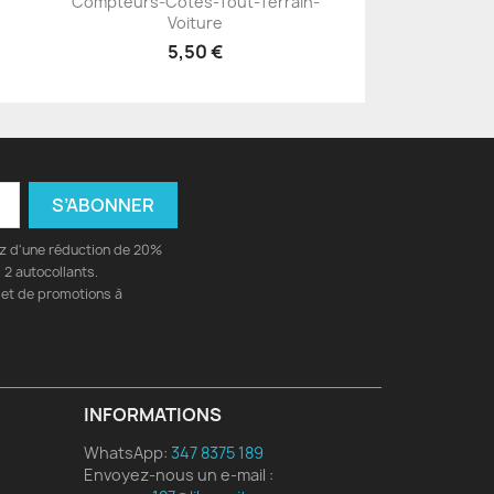
Compteurs-Côtés-Tout-Terrain-
Voiture
5,50 €
ez d'une réduction de 20%
2 autocollants.
 et de promotions à
INFORMATIONS
WhatsApp:
347 8375 189
Envoyez-nous un e-mail :