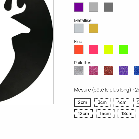
Violet
Gris
Gris
Mat
Clair
Foncé
Mat
Mat
Métallisé
Argent
Or
Métallisé
Métallique
Fluo
Rouge
Rose
Jaune
Vert
Fluo
Fluo
Fluo
Fluo
Pailettes
Diamant
Paillettes
Paillettes
Paill
Scintillant
Roses
Rouges
Viole
Mesure (côté le plus long) : 
2cm
3cm
4cm
12cm
15cm
18cm