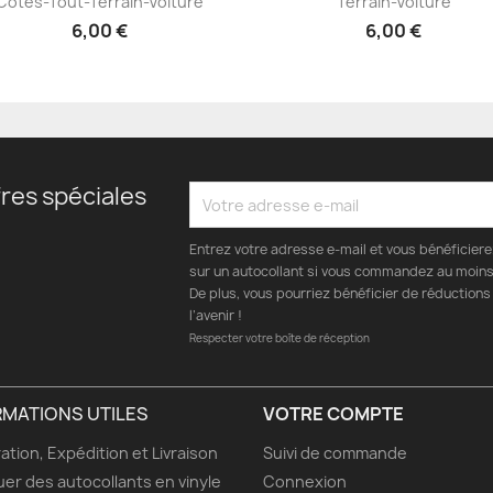
Côtés-Tout-Terrain-Voiture
Terrain-Voiture
6,00 €
6,00 €
res spéciales
Entrez votre adresse e-mail et vous bénéficier
sur un autocollant si vous commandez au moins 
De plus, vous pourriez bénéficier de réductions
l’avenir !
Respecter votre boîte de réception
RMATIONS UTILES
VOTRE COMPTE
ation, Expédition et Livraison
Suivi de commande
uer des autocollants en vinyle
Connexion