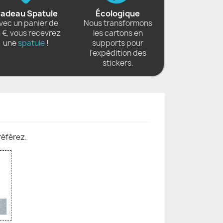
adeau Spatule
Écologique
vec un panier de
Nous transformons
 €, vous recevrez
les cartons en
une
spatule
!
supports pour
l'expédition des
stickers.
référez.