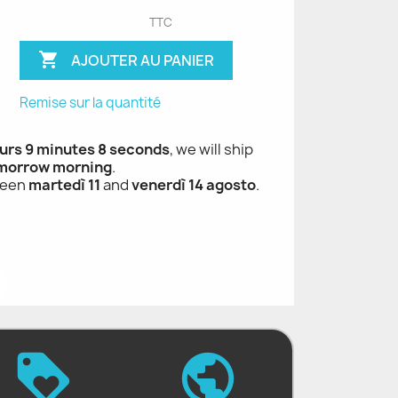
TTC

AJOUTER AU PANIER
Remise sur la quantité
urs 9 minutes 7 seconds
, we will ship
morrow morning
.
ween
martedì 11
and
venerdì 14 agosto
.