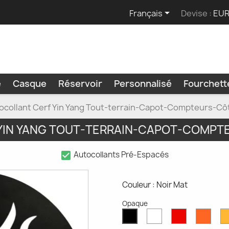

Français
Devise :
EUR
e
Casque
Réservoir
Personnalisé
Fourchet
ocollant Cerf Yin Yang Tout-terrain-Capot-Compteurs-Cô
YIN YANG TOUT-TERRAIN-CAPOT-COMPT
check_box
Autocollants Pré-Espacés
Couleur : Noir Mat
Opaque
Blanc
Rouge
Oran
Noir
Mat
Mat
Mat
Mat