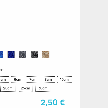
ettes
Saphir
Paillettes
Gris
Paillettes
Paillettes
ttes
Bleu
Bleu
Pailleté
Noires
d'Or
Pailleté
Cobalt
2cm
5cm
6cm
7cm
8cm
10cm
20cm
25cm
30cm
2,50 €