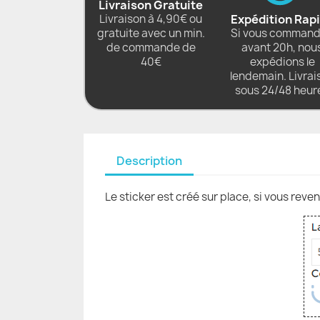
Livraison Gratuite
Livraison à 4,90€ ou
Expédition Rap
gratuite avec un min.
Si vous comman
de commande de
avant 20h, nou
40€
expédions le
lendemain. Livrai
sous 24/48 heur
Description
Le sticker est créé sur place, si vous reve