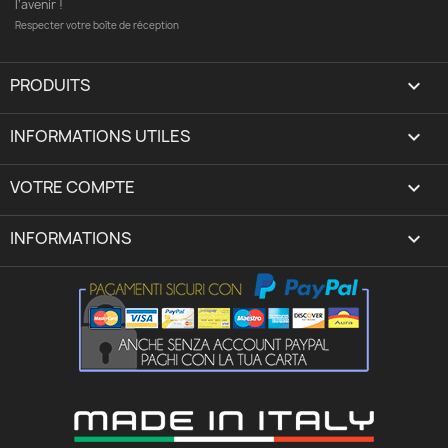
l’avenir !
Respecter votre boîte de réception
PRODUITS

INFORMATIONS UTILES

VOTRE COMPTE
expand_more
INFORMATIONS
keyboard_arrow_down