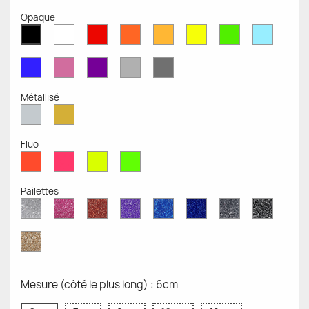
Opaque
Blanc
Rouge
Orange
Moutarde
Jaune
Vert
Bleu
Noir
Mat
Mat
Mat
Mate
Opaque
Mat
Opaqu
Mat
Bleu
Rose
Violet
Gris
Gris
Mat
Mat
Mat
Clair
Foncé
Mat
Mat
Métallisé
Argent
Or
Métallisé
Métallique
Fluo
Rouge
Rose
Jaune
Vert
Fluo
Fluo
Fluo
Fluo
Pailettes
Diamant
Paillettes
Paillettes
Paillettes
Saphir
Paillettes
Gris
Paillett
Scintillant
Roses
Rouges
Violettes
Bleu
Bleu
Pailleté
Noires
Pailleté
Cobalt
Paillettes
d'Or
Mesure (côté le plus long) : 6cm