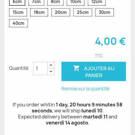
6cm
7cm
8cm
10cm
12cm
15cm
18cm
20cm
25cm
30cm
40cm
4,00 €
TTC

AJOUTER AU
Quantité
PANIER
Remise sur la quantité
If you order whitin
1 day, 20 hours 9 minutes 58
seconds
, we will ship
lunedì 10
.
Expected delivery between
martedì 11
and
venerdì 14 agosto
.