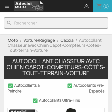
shopping_cart


(0)
search
Moto
Voiture/Réglage
Caccia
Autocollant
Chasseur avec Chien Capot-Compteurs-Côtés-
Tout-terrain-Voiture
AUTOCOLLANT CHASSEUR AVEC
CHIEN CAPOT-COMPTEURS-CÔTÉS-
TOUT-TERRAIN-VOITURE
check_box
check_box
Autocollants à
Autocollants Pré-
Peindre
Espacés
check_box
Autocollants Ultra-Fins