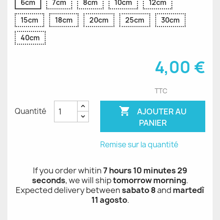
6cm
7cm
8cm
10cm
12cm
15cm
18cm
20cm
25cm
30cm
40cm
4,00 €
TTC

AJOUTER AU
Quantité
PANIER
Remise sur la quantité
If you order whitin
7 hours 10 minutes 29
seconds
, we will ship
tomorrow morning
.
Expected delivery between
sabato 8
and
martedì
11 agosto
.