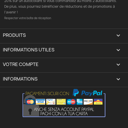
20% sur un autocollant si vous commandez au moins 2 autocollants.
De plus, vous pourriez bénéficier de réductions et de promotions à
l’avenir !
Respecter votre boîte de réception
PRODUITS

INFORMATIONS UTILES

VOTRE COMPTE
expand_more
INFORMATIONS
keyboard_arrow_down