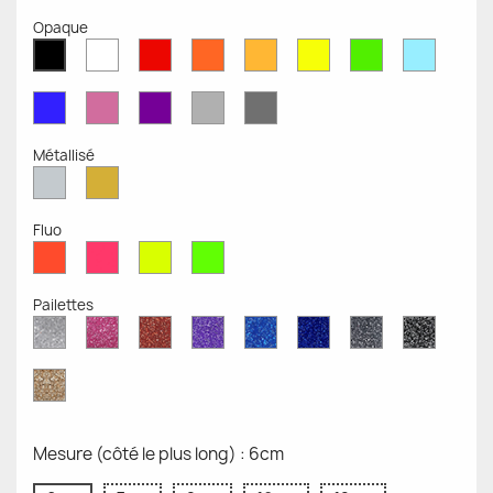
Opaque
Blanc
Rouge
Orange
Moutarde
Jaune
Vert
Bleu
Noir
Mat
Mat
Mat
Mate
Opaque
Mat
Opaqu
Mat
Bleu
Rose
Violet
Gris
Gris
Mat
Mat
Mat
Clair
Foncé
Mat
Mat
Métallisé
Argent
Or
Métallisé
Métallique
Fluo
Rouge
Rose
Jaune
Vert
Fluo
Fluo
Fluo
Fluo
Pailettes
Diamant
Paillettes
Paillettes
Paillettes
Saphir
Paillettes
Gris
Paillett
Scintillant
Roses
Rouges
Violettes
Bleu
Bleu
Pailleté
Noires
Pailleté
Cobalt
Paillettes
d'Or
Mesure (côté le plus long) : 6cm