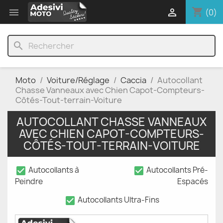
shopping_cart


(0)
search
Moto
Voiture/Réglage
Caccia
Autocollant
Chasse Vanneaux avec Chien Capot-Compteurs-
Côtés-Tout-terrain-Voiture
AUTOCOLLANT CHASSE VANNEAUX
AVEC CHIEN CAPOT-COMPTEURS-
CÔTÉS-TOUT-TERRAIN-VOITURE
check_box
check_box
Autocollants à
Autocollants Pré-
Peindre
Espacés
check_box
Autocollants Ultra-Fins