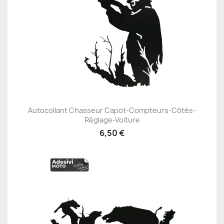
Autocollant Chasseur Capot-Compteurs-Côtés-
Réglage-Voiture
6,50 €