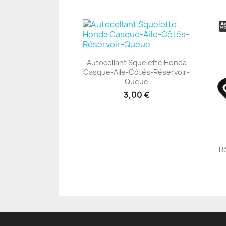
Autocollant Squelette Honda
Casque-Aile-Côtés-Réservoir-
+23
Queue
3,00 €
R