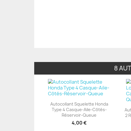
8 AU
Autocollant Squelette Honda
Type 4 Casque-Aile-Côtés-
Aut
+23
Réservoir-Queue
2 
4,00 €