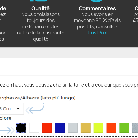
ide
Qualité
Commentaires
C
dez
Nous choisissons
Nous avons en
A
s
toujours des
moyenne 96 % d'avis
45
matériaux et des
positifs, consultez
son
outils de la plus haute
TrustPilot
es
qualité
nez en haut vous pouvez choisir la taille et la couleur que vous p