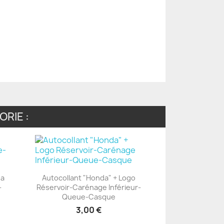
RIE :
da
Autocollant "Honda" + Logo
-
Réservoir-Carénage Inférieur-
+23
Queue-Casque
3,00 €