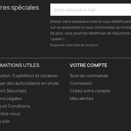
res spéciales
Entrez votre adresse e-mail et vous bénéficier
sur un autocollant si vous commandez au moins 
De plus, vous pourriez bénéficier de réductions
l’avenir !
Respecter votre boîte de réception
RMATIONS UTILES
VOTRE COMPTE
ation, Expédition et Livraison
Suivi de commande
uer des autocollants en vinyle
Connexion
nt Sécurisés
Créez votre compte
ns Légales
Mes alertes
 et Conditions
ctez-nous
u site