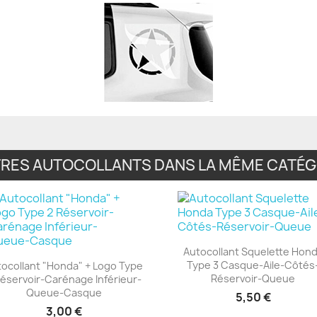
TRES AUTOCOLLANTS DANS LA MÊME CATÉGO
Autocollant Squelette Hon
Type 3 Casque-Aile-Côtés
ocollant "Honda" + Logo Type
+23
Réservoir-Queue
Réservoir-Carénage Inférieur-
+23
Queue-Casque
5,50 €
3,00 €