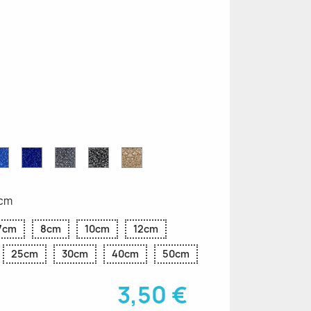
ettes
Saphir
Paillettes
Gris
Paillettes
Paillettes
ttes
Bleu
Bleu
Pailleté
Noires
d'Or
Pailleté
Cobalt
4cm
7cm
8cm
10cm
12cm
25cm
30cm
40cm
50cm
3,50 €