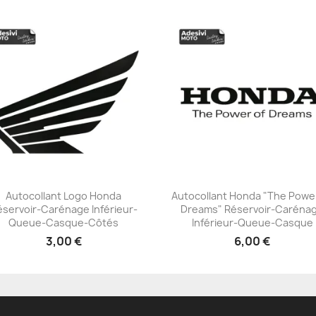
Autocollant Logo Honda
Autocollant Honda "The Powe
éservoir-Carénage Inférieur-
Dreams" Réservoir-Caréna
+23
+23
Queue-Casque-Côtés
Inférieur-Queue-Casque
3,00 €
6,00 €