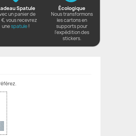
adeau Spatule
Écologique
vec un panier de
Nous transformons
 €, vous recevrez
les cartons en
une
spatule
!
supports pour
l'expédition des
stickers.
référez.