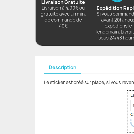
Livraison Gratuite
Livraison à 4,90€ ou
Expédition Rap
gratuite avec un min.
Si vous comman
de commande de
avant 20h, nou
40€
expédions le
lendemain. Livrai
sous 24/48 heur
Description
Le sticker est créé sur place, si vous reve