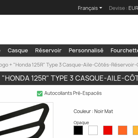

Français
Devise :
EUR
e
Casque
Réservoir
Personnalisé
Fourchet
Logo + "Honda 125R" Type 3 Casque-Aile-Côtés-Réservoir
 "HONDA 125R" TYPE 3 CASQUE-AILE-CÔ
check_box
Autocollants Pré-Espacés
Couleur : Noir Mat
Opaque
Blanc
Rouge
Oran
Noir
Mat
Mat
Mat
Mat