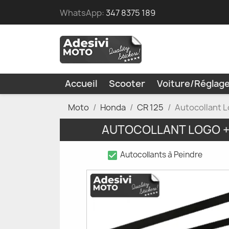
WhatsApp:
347 8375 189
Accueil
Scooter
Voiture/Réglag
Moto
Honda
CR 125
Autocollant 
AUTOCOLLANT LOGO +
check_box
Autocollants à Peindre