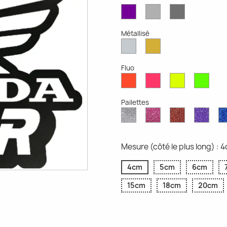
Violet
Gris
Gris
Mat
Clair
Foncé
Mat
Mat
Métallisé
Argent
Or
Métallisé
Métallique
Fluo
Rouge
Rose
Jaune
Vert
Fluo
Fluo
Fluo
Fluo
Pailettes
Diamant
Paillettes
Paillettes
Paill
Scintillant
Roses
Rouges
Viole
Mesure (côté le plus long) : 
4cm
5cm
6cm
15cm
18cm
20cm