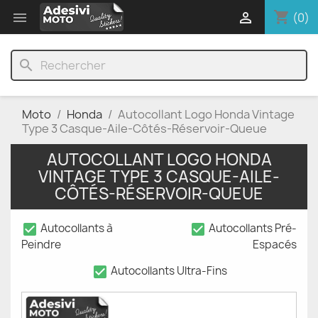
shopping_cart


(0)
search
Moto
Honda
Autocollant Logo Honda Vintage
Type 3 Casque-Aile-Côtés-Réservoir-Queue
AUTOCOLLANT LOGO HONDA
VINTAGE TYPE 3 CASQUE-AILE-
CÔTÉS-RÉSERVOIR-QUEUE
check_box
check_box
Autocollants à
Autocollants Pré-
Peindre
Espacés
check_box
Autocollants Ultra-Fins