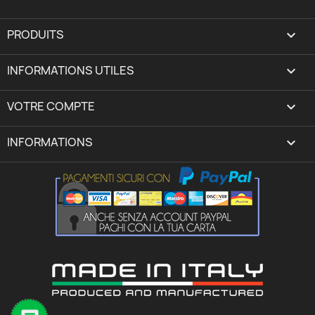
PRODUITS

INFORMATIONS UTILES

VOTRE COMPTE
expand_more
INFORMATIONS
keyboard_arrow_down