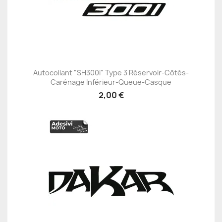
Autocollant "SH300i" Type 3 Réservoir-Côtés-
Carénage Inférieur-Queue-Casque
2,00 €