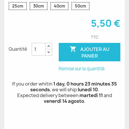
25cm
30cm
40cm
50cm
5,50 €
TTC

AJOUTER AU
Quantité
PANIER
Remise sur la quantité
If you order whitin
1 day, 0 hours 23 minutes 35
seconds
, we will ship
lunedì 10
.
Expected delivery between
martedì 11
and
venerdì 14 agosto
.