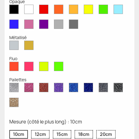
Opaque
Blanc
Rouge
Orange
Moutarde
Jaune
Vert
Bleu
Noir
Mat
Mat
Mat
Mate
Opaque
Mat
Opaqu
Mat
Bleu
Rose
Violet
Gris
Gris
Mat
Mat
Mat
Clair
Foncé
Mat
Mat
Métallisé
Argent
Or
Métallisé
Métallique
Fluo
Rouge
Rose
Jaune
Vert
Fluo
Fluo
Fluo
Fluo
Pailettes
Diamant
Paillettes
Paillettes
Paillettes
Saphir
Paillettes
Gris
Paillett
Scintillant
Roses
Rouges
Violettes
Bleu
Bleu
Pailleté
Noires
Pailleté
Cobalt
Paillettes
d'Or
Mesure (côté le plus long) : 10cm
10cm
12cm
15cm
18cm
20cm