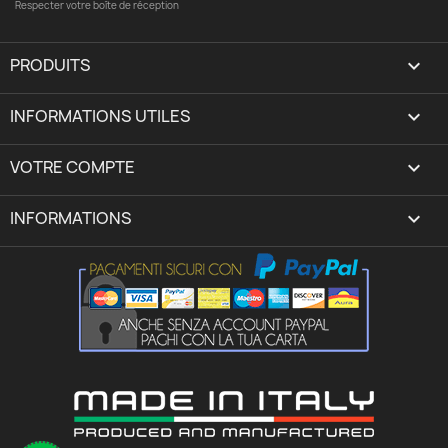
Respecter votre boîte de réception
PRODUITS

INFORMATIONS UTILES

VOTRE COMPTE
expand_more
INFORMATIONS
keyboard_arrow_down