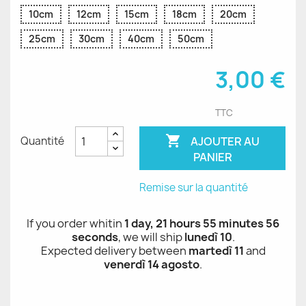
10cm
12cm
15cm
18cm
20cm
25cm
30cm
40cm
50cm
3,00 €
TTC

AJOUTER AU
Quantité
PANIER
Remise sur la quantité
If you order whitin
1 day, 21 hours 55 minutes 56
seconds
, we will ship
lunedì 10
.
Expected delivery between
martedì 11
and
venerdì 14 agosto
.