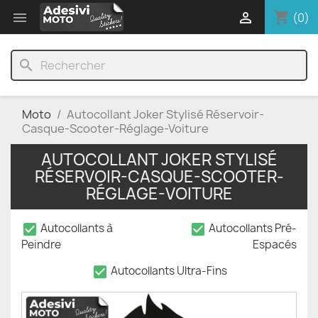
shopping_cart


(0)
search
Moto
Autocollant Joker Stylisé Réservoir-
Casque-Scooter-Réglage-Voiture
AUTOCOLLANT JOKER STYLISÉ
RÉSERVOIR-CASQUE-SCOOTER-
RÉGLAGE-VOITURE
check_box
check_box
Autocollants à
Autocollants Pré-
Peindre
Espacés
check_box
Autocollants Ultra-Fins