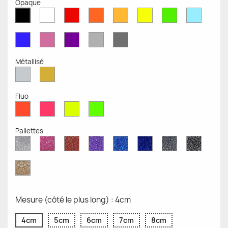
Opaque
Blanc
Rouge
Orange
Moutarde
Jaune
Vert
Bleu
Noir
Mat
Mat
Mat
Mate
Opaque
Mat
Opaqu
Mat
Bleu
Rose
Violet
Gris
Gris
Mat
Mat
Mat
Clair
Foncé
Mat
Mat
Métallisé
Argent
Or
Métallisé
Métallique
Fluo
Rouge
Rose
Jaune
Vert
Fluo
Fluo
Fluo
Fluo
Pailettes
Diamant
Paillettes
Paillettes
Paillettes
Saphir
Paillettes
Gris
Paillett
Scintillant
Roses
Rouges
Violettes
Bleu
Bleu
Pailleté
Noires
Pailleté
Cobalt
Paillettes
d'Or
Mesure (côté le plus long) : 4cm
4cm
5cm
6cm
7cm
8cm