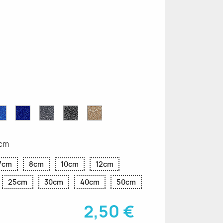
ettes
Saphir
Paillettes
Gris
Paillettes
Paillettes
ttes
Bleu
Bleu
Pailleté
Noires
d'Or
Pailleté
Cobalt
4cm
7cm
8cm
10cm
12cm
25cm
30cm
40cm
50cm
2,50 €