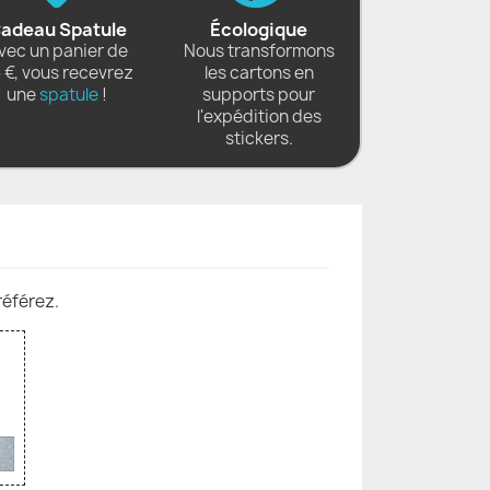
adeau Spatule
Écologique
vec un panier de
Nous transformons
 €, vous recevrez
les cartons en
une
spatule
!
supports pour
l'expédition des
stickers.
référez.