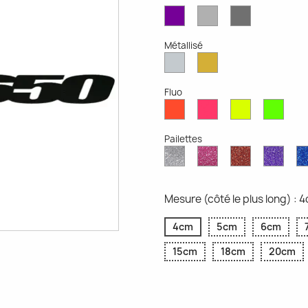
Violet
Gris
Gris
Mat
Clair
Foncé
Mat
Mat
Métallisé
Argent
Or
Métallisé
Métallique
Fluo
Rouge
Rose
Jaune
Vert
Fluo
Fluo
Fluo
Fluo
Pailettes
Diamant
Paillettes
Paillettes
Paill
Scintillant
Roses
Rouges
Viole
Mesure (côté le plus long) : 
4cm
5cm
6cm
15cm
18cm
20cm