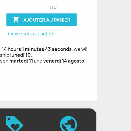
TTC

AJOUTER AU PANIER
Remise sur la quantité
, 14 hours 1 minutes 42 seconds
, we will
ship
lunedì 10
.
ween
martedì 11
and
venerdì 14 agosto
.