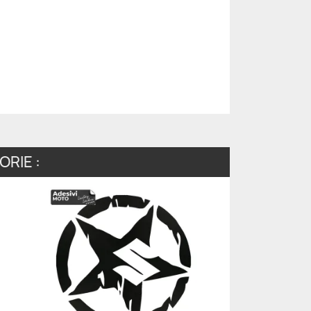
RIE :