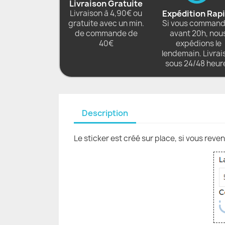
Livraison Gratuite
Livraison à 4,90€ ou
Expédition Rap
gratuite avec un min.
Si vous comman
de commande de
avant 20h, nou
40€
expédions le
lendemain. Livrai
sous 24/48 heur
Description
Le sticker est créé sur place, si vous reve