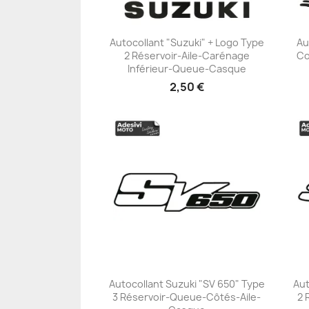
Autocollant "Suzuki" + Logo Type
Au
2 Réservoir-Aile-Carénage
Co
+23
Inférieur-Queue-Casque
2,50 €
Autocollant Suzuki "SV 650" Type
Aut
3 Réservoir-Queue-Côtés-Aile-
2 
+23