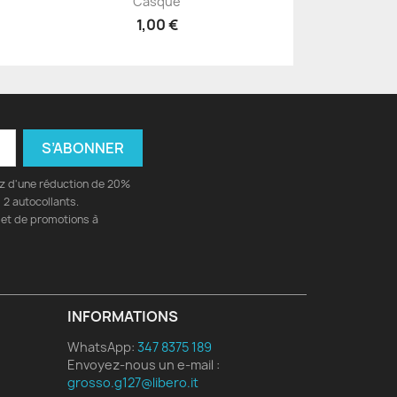
Casque
1,00 €
ez d'une réduction de 20%
2 autocollants.
 et de promotions à
INFORMATIONS
WhatsApp:
347 8375 189
Envoyez-nous un e-mail :
grosso.g127@libero.it