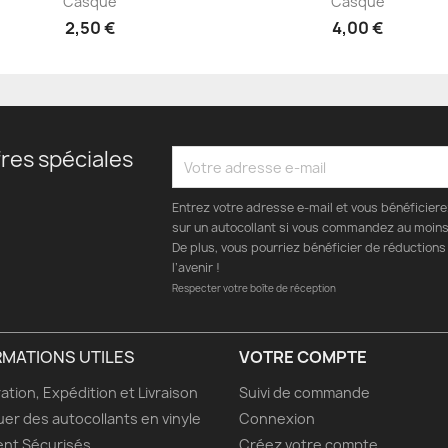
Casque
Casque
2,50 €
4,00 €
res spéciales
Entrez votre adresse e-mail et vous bénéficier
sur un autocollant si vous commandez au moins 
De plus, vous pourriez bénéficier de réductions
l’avenir !
Respecter votre boîte de réception
RMATIONS UTILES
VOTRE COMPTE
ation, Expédition et Livraison
Suivi de commande
uer des autocollants en vinyle
Connexion
nt Sécurisés
Créez votre compte