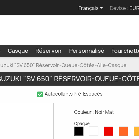

Français
Devise :
EUR
e
Casque
Réservoir
Personnalisé
Fourchet
Suzuki "SV 650" Réservoir-Queue-Côtés-Aile-Casque
UZUKI "SV 650" RÉSERVOIR-QUEUE-CÔT
check_box
Autocollants Pré-Espacés
Couleur : Noir Mat
Opaque
Blanc
Rouge
Oran
Noir
Mat
Mat
Mat
Mat