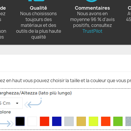
ide
Qualité
Commentaires
C
dez
Nous choisissons
Nous avons en
A
s
toujours des
moyenne 96 % d'avis
45
matériaux et des
positifs, consultez
son
outils de la plus haute
TrustPilot
es
qualité
nez en haut vous pouvez choisir la taille et la couleur que vous p