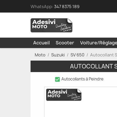
WhatsApp:
347 8375 189
Accueil
Scooter
Voiture/Réglag
Moto
Suzuki
SV 650
Autocollant 
AUTOCOLLANT S
check_box
Autocollants à Peindre