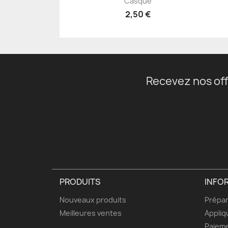
Casque
2,50 €
Recevez nos off
PRODUITS
INFO
Nouveaux produits
Prépar
Meilleures ventes
Appliq
Paieme