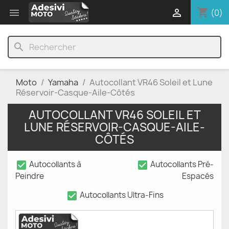
shopping_cart


(0)
search
Moto
Yamaha
Autocollant VR46 Soleil et Lune
Réservoir-Casque-Aile-Côtés
AUTOCOLLANT VR46 SOLEIL ET
LUNE RÉSERVOIR-CASQUE-AILE-
CÔTÉS
check_box
check_box
Autocollants à
Autocollants Pré-
Peindre
Espacés
check_box
Autocollants Ultra-Fins