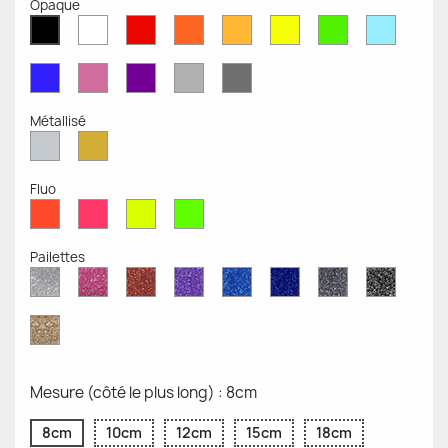
Opaque
Blanc
Rouge
Orange
Moutarde
Jaune
Vert
Bleu
Noir
Mat
Mat
Mat
Mate
Opaque
Mat
Opaqu
Mat
Bleu
Rose
Violet
Gris
Gris
Mat
Mat
Mat
Clair
Foncé
Mat
Mat
Métallisé
Argent
Or
Métallisé
Métallique
Fluo
Rouge
Rose
Jaune
Vert
Fluo
Fluo
Fluo
Fluo
Pailettes
Diamant
Paillettes
Paillettes
Paillettes
Saphir
Paillettes
Gris
Paillett
Scintillant
Roses
Rouges
Violettes
Bleu
Bleu
Pailleté
Noires
Pailleté
Cobalt
Paillettes
d'Or
Mesure (côté le plus long) : 8cm
8cm
10cm
12cm
15cm
18cm