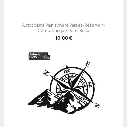
Autocollant Planisphère Valises-Réservoir-
Côtés-Casque-Pare-Brise
10,00 €