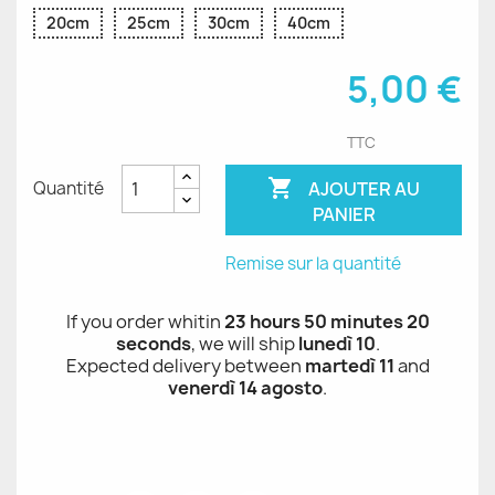
20cm
25cm
30cm
40cm
5,00 €
TTC

AJOUTER AU
Quantité
PANIER
Remise sur la quantité
If you order whitin
23 hours 50 minutes 20
seconds
, we will ship
lunedì 10
.
Expected delivery between
martedì 11
and
venerdì 14 agosto
.