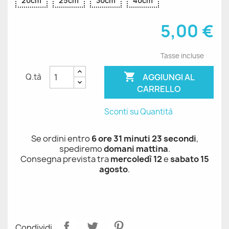
20cm
25cm
30cm
40cm
5,00 €
Tasse incluse

AGGIUNGI AL
Q.tà
CARRELLO
Sconti su Quantità
Se ordini entro
6 ore 31 minuti 23 secondi
,
spediremo
domani mattina
.
Consegna prevista tra
mercoledì 12
e
sabato 15
agosto
.
Condividi