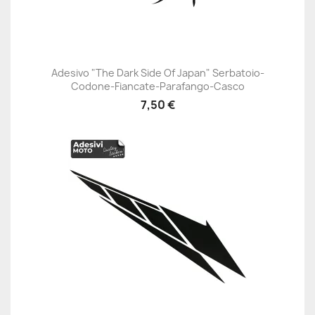
Adesivo "The Dark Side Of Japan" Serbatoio-
Codone-Fiancate-Parafango-Casco
7,50 €