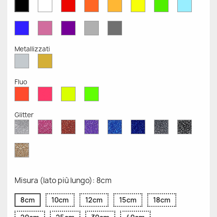
Bianco
Rosso
Arancione
Senape
Giallo
Verde
Azzurr
Nero
Opaco
Opaco
Opaco
Opaco
Opaco
Opaco
Opaco
Opaco
Blu
Rosa
Viola
Grigio
Grigio
Opaco
Opaco
Opaco
Chiaro
Scuro
Opaco
Opaco
Metallizzati
Argento
Oro
Metallizzato
Metallizzato
Fluo
Rosso
Rosa
Giallo
Verde
Fluo
Fluo
Fluo
Fluo
Glitter
Diamante
Rosa
Rosso
Viola
Blu
Blu
Grigio
Nero
Glitter
Glitter
Glitter
Glitter
Zaffiro
Cobalto
Glitter
Glitter
Glitter
Glitter
Oro
Glitter
Misura (lato più lungo): 8cm
8cm
10cm
12cm
15cm
18cm