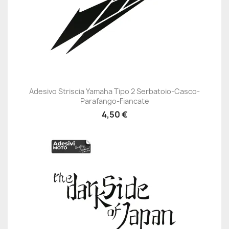
Adesivo Striscia Yamaha Tipo 2 Serbatoio-Casco-
Parafango-Fiancate
4,50 €