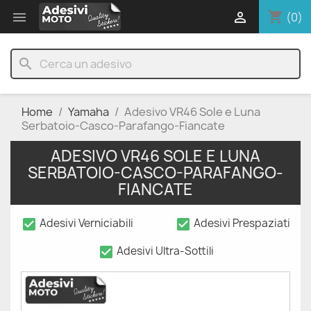
shopping_cart


(0)
search
Home
Yamaha
Adesivo VR46 Sole e Luna
Serbatoio-Casco-Parafango-Fiancate
ADESIVO VR46 SOLE E LUNA
SERBATOIO-CASCO-PARAFANGO-
FIANCATE
check_box
check_box
Adesivi Verniciabili
Adesivi Prespaziati
check_box
Adesivi Ultra-Sottili