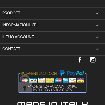
PRODOTTI

INFORMAZIONI UTILI

IL TUO ACCOUNT
expand_more
CONTATTI
keyboard_arrow_down
Facebook
Inst