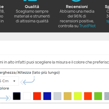
ce
Qualità
Recensioni
S
18,
Scegliamo sempre
Abbiamo una media
C
no
materiali e strumenti
del 96% di
3
in
di altissima qualità
recensioni positive,
s
controlla su
TrustPilot
 in alto infatti puoi scegliere la misura e il colore che preferisc