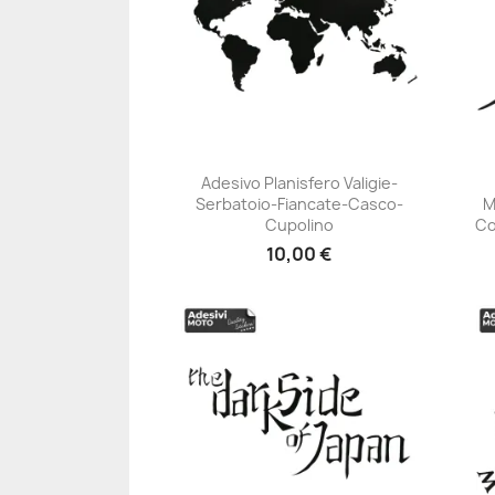
Adesivo Planisfero Valigie-
Serbatoio-Fiancate-Casco-
M
+23
Cupolino
Co
10,00 €