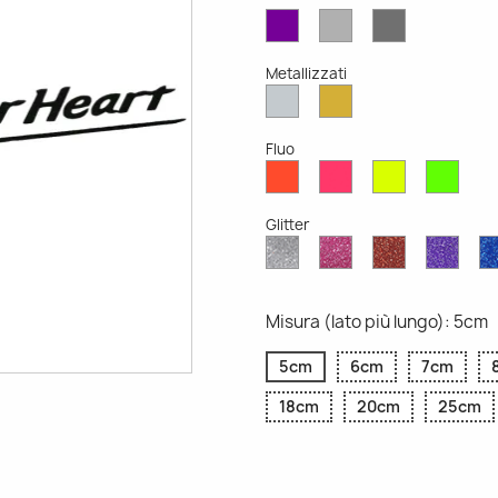
Viola
Grigio
Grigio
Opaco
Chiaro
Scuro
Opaco
Opaco
Metallizzati
Argento
Oro
Metallizzato
Metallizzato
Fluo
Rosso
Rosa
Giallo
Verd
Fluo
Fluo
Fluo
Fluo
Glitter
Diamante
Rosa
Rosso
Viola
Glitter
Glitter
Glitter
Glitte
Misura (lato più lungo): 5cm
5cm
6cm
7cm
18cm
20cm
25cm