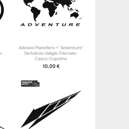
Adesivo Planisfero + "Adventure"
o-
Serbatoio-Valigie-Fiancate-
+23
Casco-Cupolino
10,00 €