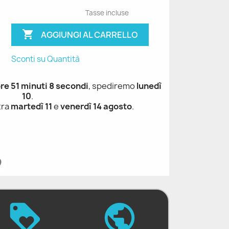
Tasse incluse

AGGIUNGI AL CARRELLO
Sconti su Quantità
ore 51 minuti 7 secondi
, spediremo
lunedì
10
.
tra
martedì 11
e
venerdì 14 agosto
.