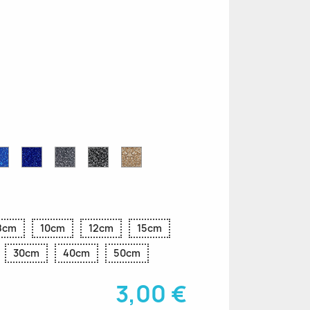
e
Blu
Blu
Grigio
Nero
Oro
r
Zaffiro
Cobalto
Glitter
Glitter
Glitter
Glitter
Glitter
8cm
10cm
12cm
15cm
30cm
40cm
50cm
3,00 €