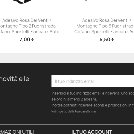
Adesivo Rosa Dei Venti +
Adesivo Rosa Dei Venti +
ontagne Tipo 2 Fuoristrada-
Montagne Tipo 6 Fuoristrad
+23
+23
fano-Sportelli-Fiancate-Auto
Cofano-Sportelli-Fiancate-A
7,00 €
5,50 €
novità e le
Inserisci il tuo indirizzo email e riceverai uno s
se ordini almeno 2 adesivi.
Inoltre potresti ricevere sconti e promozioni in 
Nel rispetto della tua casella mail
MAZIONI UTILI
IL TUO ACCOUNT