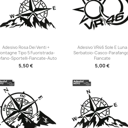
Adesivo Rosa Dei Venti +
Adesivo VR46 Sole E Luna
ontagne Tipo 5 Fuoristrada-
Serbatoio-Casco-Parafang
+23
+23
fano-Sportelli-Fiancate-Auto
Fiancate
5,50 €
5,00 €