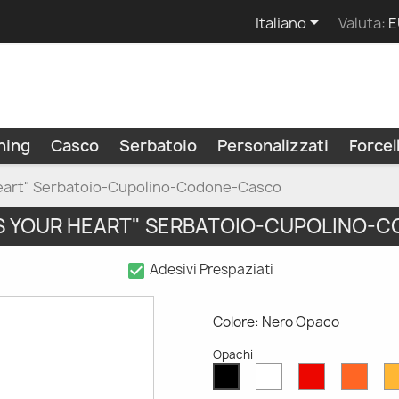

Italiano
Valuta:
E
ning
Casco
Serbatoio
Personalizzati
Force
Heart" Serbatoio-Cupolino-Codone-Casco
VS YOUR HEART" SERBATOIO-CUPOLINO-
check_box
Adesivi Prespaziati
Colore: Nero Opaco
Opachi
Bianco
Rosso
Aran
Nero
Opaco
Opaco
Opac
Opaco