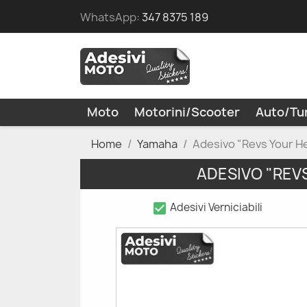
WhatsApp:
347 8375 189
Moto
Motorini/Scooter
Auto/Tu
Home
Yamaha
Adesivo "Revs Your 
ADESIVO "RE
check_box
Adesivi Verniciabili