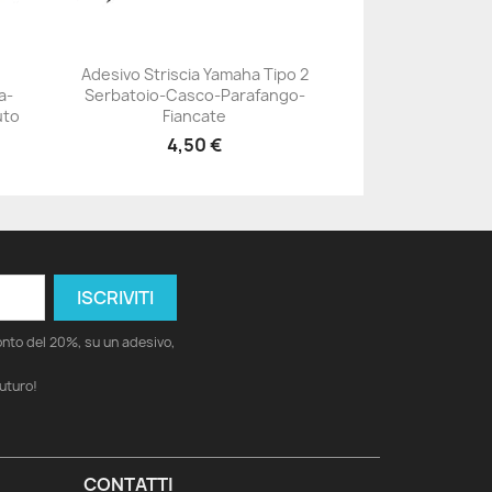
Adesivo Striscia Yamaha Tipo 2
a-
Serbatoio-Casco-Parafango-
+23
uto
Fiancate
4,50 €
conto del 20%, su un adesivo,
futuro!
CONTATTI