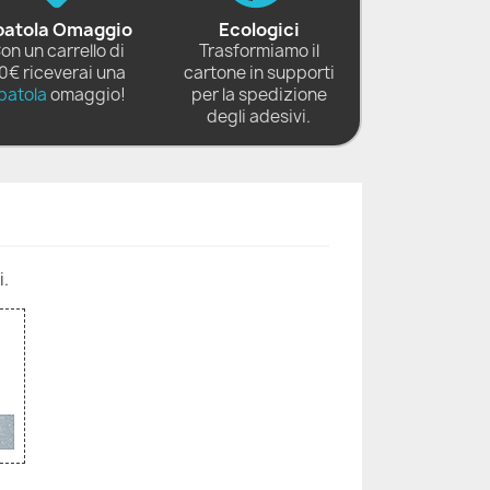
patola Omaggio
Ecologici
on un carrello di
Trasformiamo il
0€ riceverai una
cartone in supporti
patola
omaggio!
per la spedizione
degli adesivi.
i.