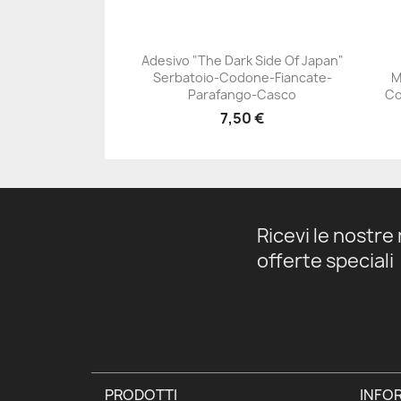
Adesivo "The Dark Side Of Japan"
Serbatoio-Codone-Fiancate-
M
+23
Parafango-Casco
Co
7,50 €
Ricevi le nostre 
offerte speciali
PRODOTTI
INFOR