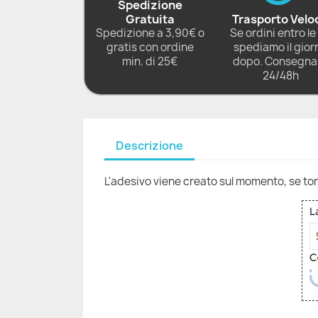
Spedizione
Gratuita
Trasporto Velo
Spedizione a 3,90€ o
Se ordini entro le 
gratis con ordine
spediamo il gior
min. di 25€
dopo. Consegna 
24/48h
Descrizione
L'adesivo viene creato sul momento, se torni