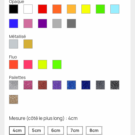
Opaque
Blanc
Rouge
Orange
Moutarde
Jaune
Vert
Bleu
Noir
Mat
Mat
Mat
Mate
Opaque
Mat
Opaqu
Mat
Bleu
Rose
Violet
Gris
Gris
Mat
Mat
Mat
Clair
Foncé
Mat
Mat
Métallisé
Argent
Or
Métallisé
Métallique
Fluo
Rouge
Rose
Jaune
Vert
Fluo
Fluo
Fluo
Fluo
Pailettes
Diamant
Paillettes
Paillettes
Paillettes
Saphir
Paillettes
Gris
Paillett
Scintillant
Roses
Rouges
Violettes
Bleu
Bleu
Pailleté
Noires
Pailleté
Cobalt
Paillettes
d'Or
Mesure (côté le plus long) : 4cm
4cm
5cm
6cm
7cm
8cm