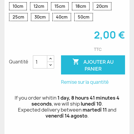
10cm
12cm
15cm
18cm
20cm
25cm
30cm
40cm
50cm
2,00 €
TTC

AJOUTER AU
Quantité
PANIER
Remise sur la quantité
If you order whitin
1 day, 8 hours 41 minutes 3
seconds
, we will ship
lunedì 10
.
Expected delivery between
martedì 11
and
venerdì 14 agosto
.