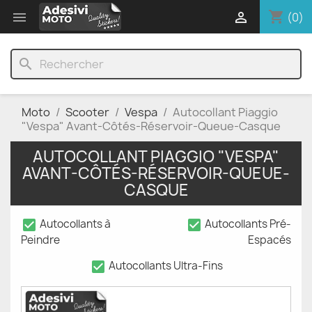
shopping_cart


(0)
search
Moto
Scooter
Vespa
Autocollant Piaggio
"Vespa" Avant-Côtés-Réservoir-Queue-Casque
AUTOCOLLANT PIAGGIO "VESPA"
AVANT-CÔTÉS-RÉSERVOIR-QUEUE-
CASQUE
check_box
check_box
Autocollants à
Autocollants Pré-
Peindre
Espacés
check_box
Autocollants Ultra-Fins