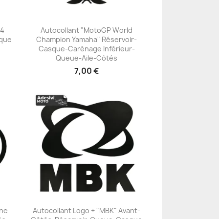
 4
Autocollant "MotoGP World
que
Champion Yamaha" Réservoir-
+23
Casque-Carénage Inférieur-
Queue-Aile-Côtés
7,00 €
une
Autocollant Logo + "MBK" Avant-