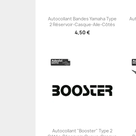
Autocollant Bandes Yamaha Type
Aut
2 Réservoir-Casque-Aile-Côtés
+23
4,50 €
Autocollant "Booster" Type 2