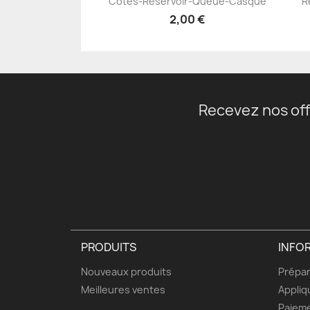
Côtés-Réservoir-Queue-Casque
R
+23
2,00 €
Recevez nos off
PRODUITS
INFO
Nouveaux produits
Prépar
Meilleures ventes
Appliq
Paieme