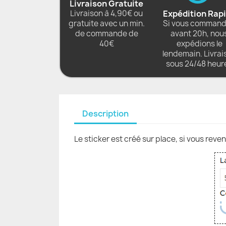
Livraison Gratuite
Livraison à 4,90€ ou
Expédition Rap
gratuite avec un min.
Si vous comman
de commande de
avant 20h, nou
40€
expédions le
lendemain. Livrai
sous 24/48 heur
Description
Le sticker est créé sur place, si vous reve