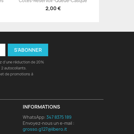
és
Côtés-Réservoir-Queue-Casque
+23
2,00 €
ez d'une réduction de 20%
2 autocollants.
 et de promotions à
INFORMATIONS
WhatsApp:
347 8375 189
Envoyez-nous un e-mail :
grosso.g127@libero.it