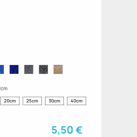
ettes
Saphir
Paillettes
Gris
Paillettes
Paillettes
ttes
Bleu
Bleu
Pailleté
Noires
d'Or
Pailleté
Cobalt
12cm
20cm
25cm
30cm
40cm
5,50 €