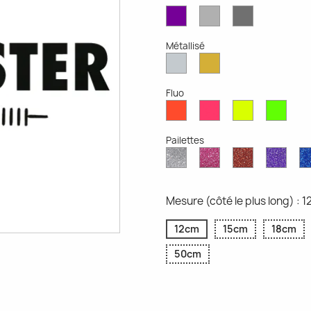
Violet
Gris
Gris
Mat
Clair
Foncé
Mat
Mat
Métallisé
Argent
Or
Métallisé
Métallique
Fluo
Rouge
Rose
Jaune
Vert
Fluo
Fluo
Fluo
Fluo
Pailettes
Diamant
Paillettes
Paillettes
Paill
Scintillant
Roses
Rouges
Viole
Mesure (côté le plus long) : 
12cm
15cm
18cm
50cm