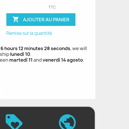
TTC

AJOUTER AU PANIER
Remise sur la quantité
 16 hours 12 minutes 27 seconds
, we will
ship
lunedì 10
.
ween
martedì 11
and
venerdì 14 agosto
.