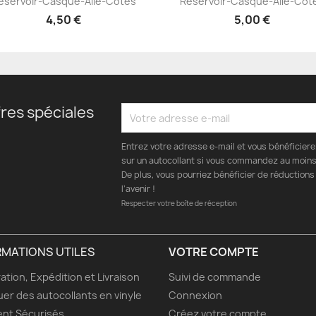
éservoir-Casque-Aile-Côtés
Réservoir-Casque-Aile-Côt
+23
+23
4,50 €
5,00 €
res spéciales
Entrez votre adresse e-mail et vous bénéficier
sur un autocollant si vous commandez au moins 
De plus, vous pourriez bénéficier de réductions
l’avenir !
Respecter votre boîte de réception
RMATIONS UTILES
VOTRE COMPTE
ation, Expédition et Livraison
Suivi de commande
uer des autocollants en vinyle
Connexion
nt Sécurisés
Créez votre compte