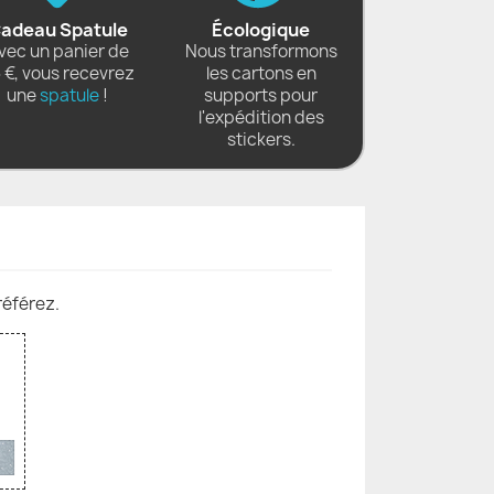
adeau Spatule
Écologique
vec un panier de
Nous transformons
 €, vous recevrez
les cartons en
une
spatule
!
supports pour
l'expédition des
stickers.
référez.