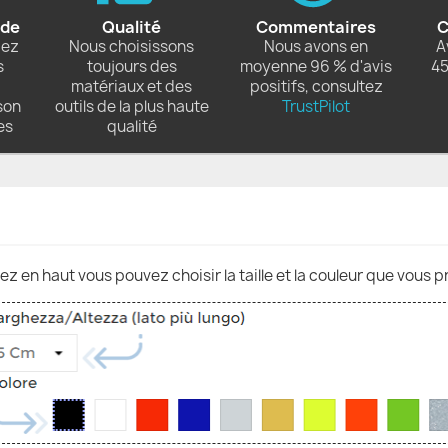
ide
Qualité
Commentaires
C
dez
Nous choisissons
Nous avons en
A
s
toujours des
moyenne 96 % d'avis
45
matériaux et des
positifs, consultez
son
outils de la plus haute
TrustPilot
es
qualité
nez en haut vous pouvez choisir la taille et la couleur que vous p