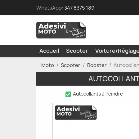
WhatsApp:
347 8375 189
Accueil
Scooter
Voiture/Réglag
Moto
Scooter
Booster
Autocolla
AUTOCOLLANT 
check_box
Autocollants à Peindre