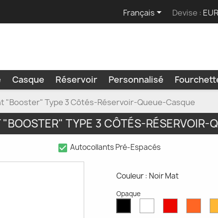

Français
Devise :
EUR
e
Casque
Réservoir
Personnalisé
Fourchet
nt "Booster" Type 3 Côtés-Réservoir-Queue-Casque
"BOOSTER" TYPE 3 CÔTÉS-RÉSERVOIR
check_box
Autocollants Pré-Espacés
Couleur : Noir Mat
Opaque
Blanc
Rouge
Oran
Noir
Mat
Mat
Mat
Mat