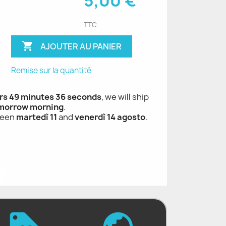
5,00 €
TTC

AJOUTER AU PANIER
Remise sur la quantité
rs 49 minutes 35 seconds
, we will ship
morrow morning
.
ween
martedì 11
and
venerdì 14 agosto
.