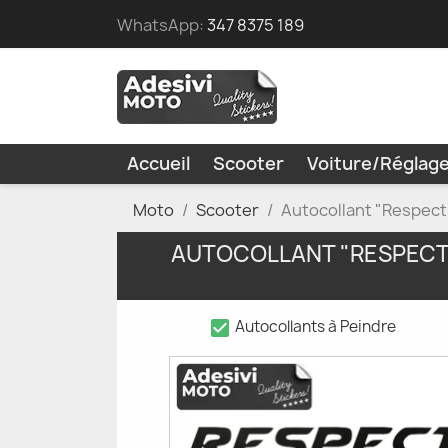
WhatsApp:
347 8375 189
Accueil
Scooter
Voiture/Réglag
Moto
Scooter
Autocollant "Respect
AUTOCOLLANT "RESPECT 
check_box
Autocollants à Peindre