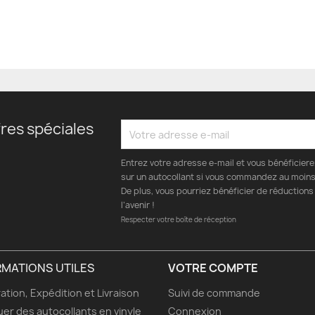
res spéciales
Entrez votre adresse e-mail et vous bénéficier
sur un autocollant si vous commandez au moins 
De plus, vous pourriez bénéficier de réductions
l’avenir !
Respecter votre boîte de réception
RMATIONS UTILES
VOTRE COMPTE
ation, Expédition et Livraison
Suivi de commande
uer des autocollants en vinyle
Connexion