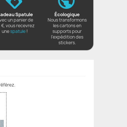
adeau Spatule
Écologique
vec un panier de
Nous transformons
 €, vous recevrez
les cartons en
une
spatule
!
supports pour
l'expédition des
stickers.
référez.