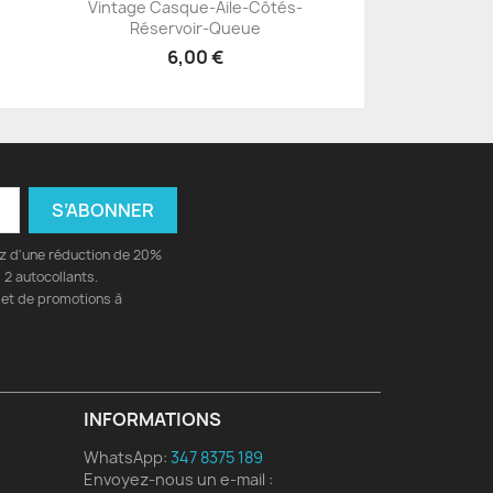
Vintage Casque-Aile-Côtés-
+23
Réservoir-Queue
6,00 €
ez d'une réduction de 20%
2 autocollants.
 et de promotions à
INFORMATIONS
WhatsApp:
347 8375 189
Envoyez-nous un e-mail :