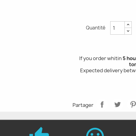
Quantité
If you order whitin
5 hou
to
Expected delivery bet
Partager