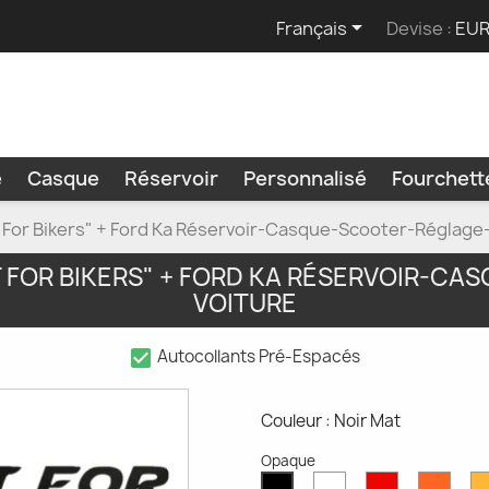

Français
Devise :
EUR
e
Casque
Réservoir
Personnalisé
Fourchet
 For Bikers" + Ford Ka Réservoir-Casque-Scooter-Réglage
FOR BIKERS" + FORD KA RÉSERVOIR-C
VOITURE
check_box
Autocollants Pré-Espacés
Couleur : Noir Mat
Opaque
Blanc
Rouge
Oran
Noir