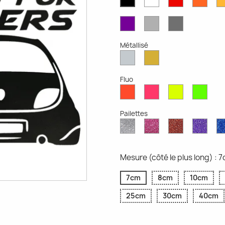
Mat
Mat
Mat
Mat
Violet
Gris
Gris
Mat
Clair
Foncé
Mat
Mat
Métallisé
Argent
Or
Métallisé
Métallique
Fluo
Rouge
Rose
Jaune
Vert
Fluo
Fluo
Fluo
Fluo
Pailettes
Diamant
Paillettes
Paillettes
Paill
Scintillant
Roses
Rouges
Viole
Mesure (côté le plus long) : 
7cm
8cm
10cm
25cm
30cm
40cm