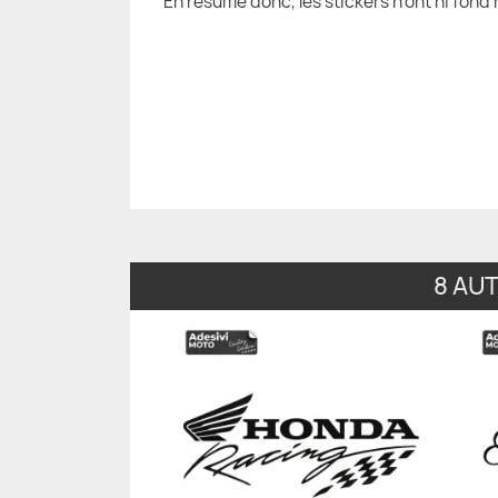
En résumé donc, les stickers n'ont ni fond 
8 AU