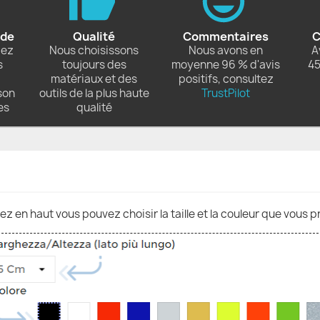
ide
Qualité
Commentaires
C
dez
Nous choisissons
Nous avons en
A
s
toujours des
moyenne 96 % d'avis
45
matériaux et des
positifs, consultez
son
outils de la plus haute
TrustPilot
es
qualité
nez en haut vous pouvez choisir la taille et la couleur que vous p