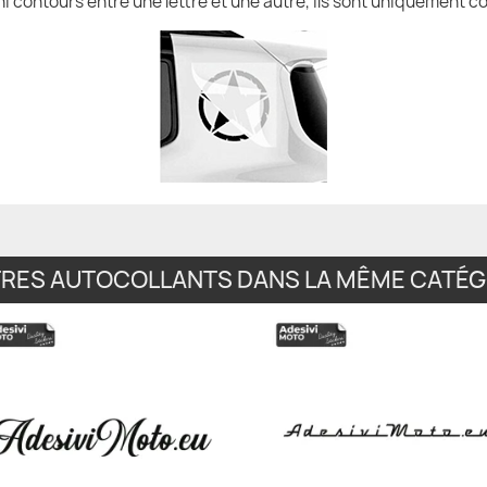
ni contours entre une lettre et une autre, ils sont uniquement co
TRES AUTOCOLLANTS DANS LA MÊME CATÉGO