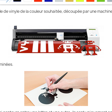
uille de vinyle de la couleur souhaitée, découpée par une machin
iminées.