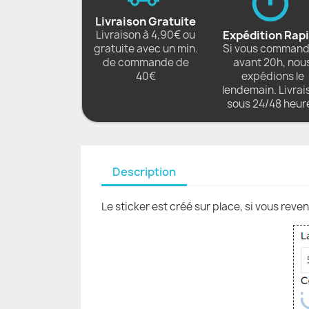
Livraison Gratuite
Livraison à 4,90€ ou
Expédition Rap
gratuite avec un min.
Si vous comman
de commande de
avant 20h, nou
40€
expédions le
lendemain. Livrai
sous 24/48 heur
Description
Le sticker est créé sur place, si vous reve