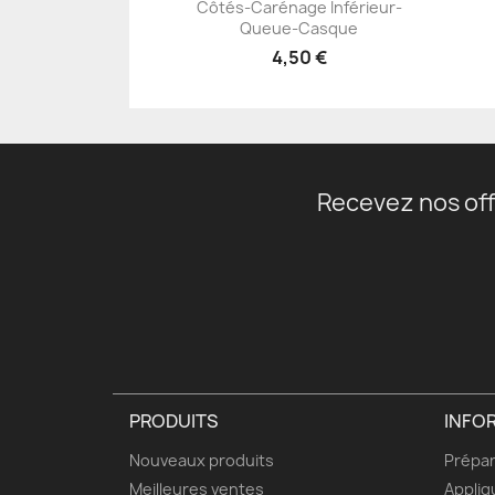
Côtés-Carénage Inférieur-
+23
Queue-Casque
4,50 €
Recevez nos off
PRODUITS
INFO
Nouveaux produits
Prépar
Meilleures ventes
Appliq