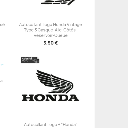
isé
Autocollant Logo Honda Vintage
-
Type 3 Casque-Aile-Côtés-
+23
e
Réservoir-Queue
5,50 €
da
-
Autocollant Logo + "Honda"