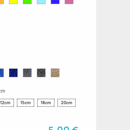
Mate
Opaque
Mat
Opaque
Mat
Mat
ettes
Saphir
Paillettes
Gris
Paillettes
Paillettes
ttes
Bleu
Bleu
Pailleté
Noires
d'Or
Pailleté
Cobalt
7cm
12cm
15cm
18cm
20cm