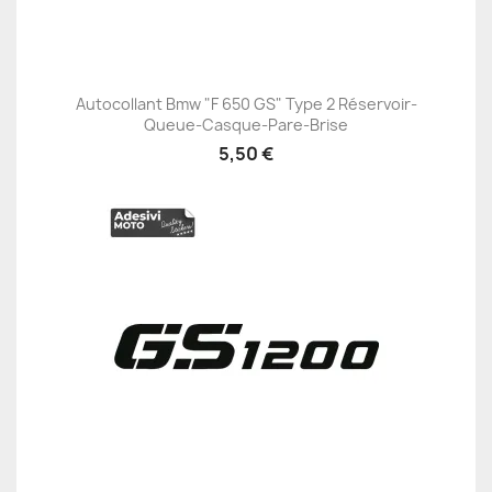
Autocollant Bmw "F 650 GS" Type 2 Réservoir-
Queue-Casque-Pare-Brise
5,50 €