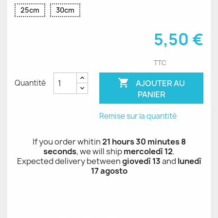
25cm
30cm
5,50 €
TTC

AJOUTER AU
Quantité
PANIER
Remise sur la quantité
If you order whitin
21 hours 30 minutes 8
seconds
, we will ship
mercoledì 12
.
Expected delivery between
giovedì 13
and
lunedì
17 agosto