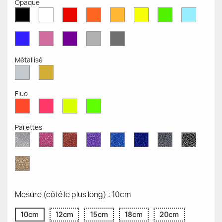
Opaque
Blanc
Rouge
Orange
Moutarde
Jaune
Vert
Bleu
Noir
Mat
Mat
Mat
Mate
Opaque
Mat
Opaqu
Mat
Bleu
Rose
Violet
Gris
Gris
Mat
Mat
Mat
Clair
Foncé
Mat
Mat
Métallisé
Argent
Or
Métallisé
Métallique
Fluo
Rouge
Rose
Jaune
Vert
Fluo
Fluo
Fluo
Fluo
Pailettes
Diamant
Paillettes
Paillettes
Paillettes
Saphir
Paillettes
Gris
Paillett
Scintillant
Roses
Rouges
Violettes
Bleu
Bleu
Pailleté
Noires
Pailleté
Cobalt
Paillettes
d'Or
Mesure (côté le plus long) : 10cm
10cm
12cm
15cm
18cm
20cm