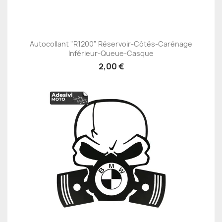
Autocollant "R1200" Réservoir-Côtés-Carénage
Inférieur-Queue-Casque
2,00 €