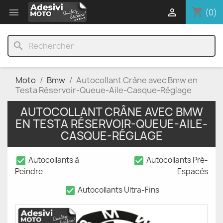
shopping_cart


(0)
search
Moto
Bmw
Autocollant Crâne avec Bmw en
Testa Réservoir-Queue-Aile-Casque-Réglage
AUTOCOLLANT CRÂNE AVEC BMW
EN TESTA RÉSERVOIR-QUEUE-AILE-
CASQUE-RÉGLAGE
check_box
check_box
Autocollants à
Autocollants Pré-
Peindre
Espacés
check_box
Autocollants Ultra-Fins