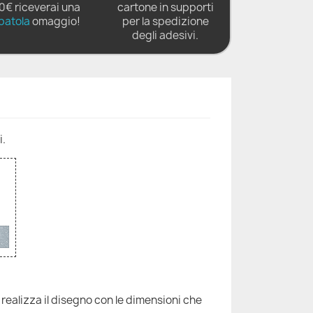
0€ riceverai una
cartone in supporti
patola
omaggio!
per la spedizione
degli adesivi.
i.
 realizza il disegno con le dimensioni che