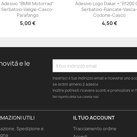
Adesivo "BMW Motorrad"
Adesivo Logo Dakar + "R1200 
Serbatoio-Valigie-Casco-
Serbatoio-Fiancate-Vasca
+23
+23
Parafango
Codone-Casco
5,00 €
4,50 €
novità e le
Inserisci il tuo indirizzo email e riceverai uno s
se ordini almeno 2 adesivi.
Inoltre potresti ricevere sconti e promozioni in 
Nel rispetto della tua casella mail
MAZIONI UTILI
IL TUO ACCOUNT
azione, Spedizione e
Tracciamento ordine
gna
Accedi