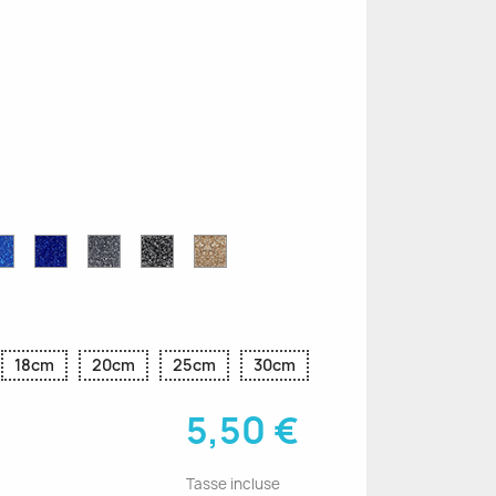
e
Blu
Blu
Grigio
Nero
Oro
r
Zaffiro
Cobalto
Glitter
Glitter
Glitter
Glitter
Glitter
18cm
20cm
25cm
30cm
5,50 €
Tasse incluse