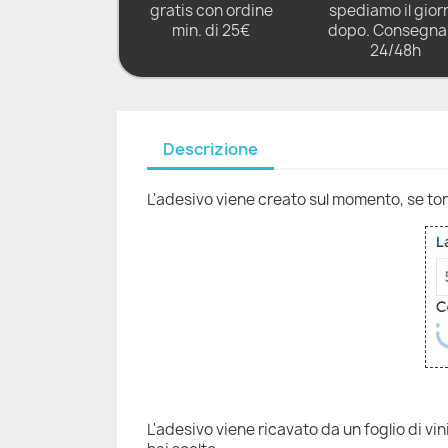
gratis con ordine
spediamo il gior
min. di 25€
dopo. Consegna 
24/48h
Descrizione
L'adesivo viene creato sul momento, se torni
L'adesivo viene ricavato da un foglio di vi