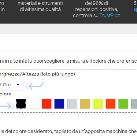
no
materiali e strumenti
del 96% di
3
in
di altissima qualità
recensioni positive,
s
controlla su
TrustPilot
 in alto infatti puoi scegliere la misura e il colore che preferisc
nile del colore desiderato, tagliato da un'apposita macchina che