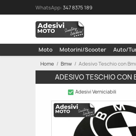
WhatsApp:
347 8375 189
Moto
Motorini/Scooter
Auto/Tu
Home
Bmw
Adesivo Teschio con Bm
ADESIVO TESCHIO CON
check_box
Adesivi Verniciabili