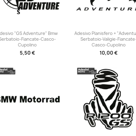
desivo "GS Adventure" Bmw
Adesivo Planisfero + "Advent
Serbatoio-Fiancate-Casco-
Serbatoio-Valigie-Fiancate
+23
+23
Cupolino
Casco-Cupolino
5,50 €
10,00 €