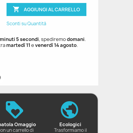

AGGIUNGI AL CARRELLO
Sconti su Quantità
 minuti 4 secondi
, spediremo
domani
.
tra
martedì 11
e
venerdì 14 agosto
.
patola Omaggio
Ecologici
on un carrello di
Trasformiamo il