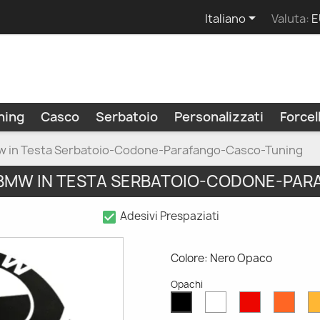

Italiano
Valuta:
E
ning
Casco
Serbatoio
Personalizzati
Force
w in Testa Serbatoio-Codone-Parafango-Casco-Tuning
 BMW IN TESTA SERBATOIO-CODONE-PA
check_box
Adesivi Prespaziati
Colore: Nero Opaco
Opachi
Bianco
Rosso
Aran
Nero
Opaco
Opaco
Opac
Opaco