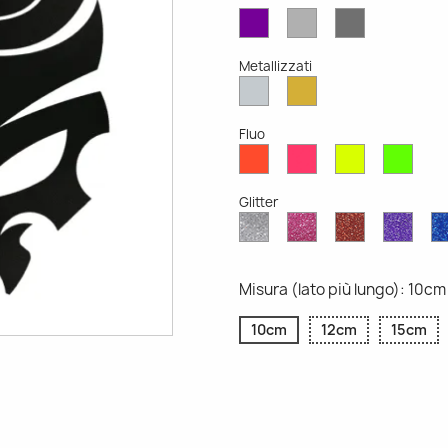
Viola
Grigio
Grigio
Opaco
Chiaro
Scuro
Opaco
Opaco
Metallizzati
Argento
Oro
Metallizzato
Metallizzato
Fluo
Rosso
Rosa
Giallo
Verd
Fluo
Fluo
Fluo
Fluo
Glitter
Diamante
Rosa
Rosso
Viola
Glitter
Glitter
Glitter
Glitte
Misura (lato più lungo): 10cm
10cm
12cm
15cm