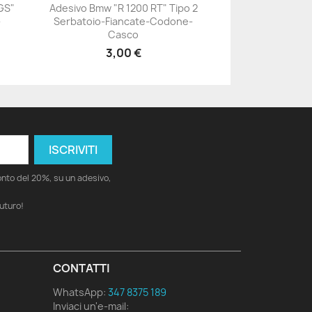
GS"
Adesivo Bmw "R 1200 RT" Tipo 2
-
Serbatoio-Fiancate-Codone-
+23
Casco
3,00 €
conto del 20%, su un adesivo,
futuro!
CONTATTI
WhatsApp:
347 8375 189
Inviaci un'e-mail: