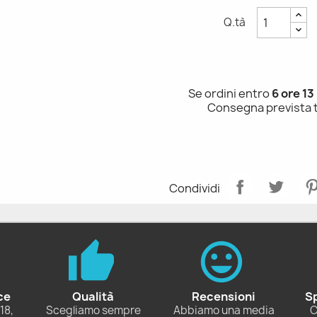
Q.tà
Se ordini entro
6 ore 13
Consegna prevista 
Condividi
ce
Qualità
Recensioni
S
18,
Scegliamo sempre
Abbiamo una media
C