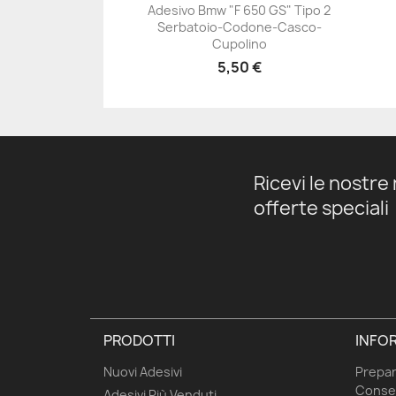
Adesivo Bmw "F 650 GS" Tipo 2
Serbatoio-Codone-Casco-
+23
Cupolino
5,50 €
Ricevi le nostre 
offerte speciali
PRODOTTI
INFOR
Nuovi Adesivi
Prepar
Conse
Adesivi Più Venduti