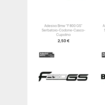
Adesivo Bmw "F 800 GS"
A
Serbatoio-Codone-Casco-
+23
Cupolino
2,50 €