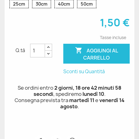
25cm
30cm
40cm
50cm
1,50 €
Tasse incluse

AGGIUNGI AL
Q.tà
CARRELLO
Sconti su Quantità
Se ordini entro
2 giorni, 18 ore 42 minuti 58
secondi
, spediremo
lunedì 10
.
Consegna prevista tra
martedì 11
e
venerdì 14
agosto
.