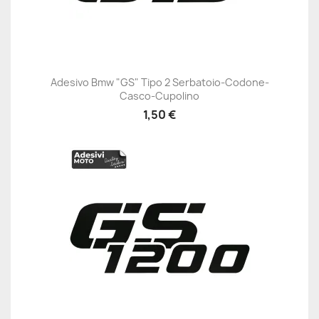
Adesivo Bmw "GS" Tipo 2 Serbatoio-Codone-
Casco-Cupolino
1,50 €