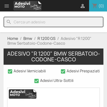
shopping_cart


(0)
search
Home
Bmw
R 1200 GS
Adesivo "R 1200"
Bmw Serbatoio-Codone-Casco
ADESIVO "R 1200" BMW SERBATOIO-
CODONE-CASCO
check_box
check_box
Adesivi Verniciabili
Adesivi Prespaziati
check_box
Adesivi Ultra-Sottili