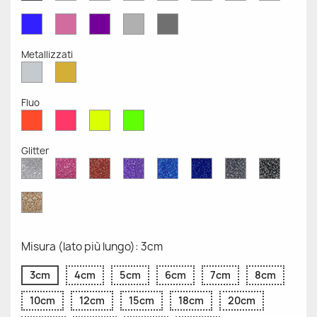
Opaco
Opaco
Opaco
Opaco
Opaco
Opaco
Opaco
Opaco
Blu
Rosa
Viola
Grigio
Grigio
Opaco
Opaco
Opaco
Chiaro
Scuro
Opaco
Opaco
Metallizzati
Argento
Oro
Metallizzato
Metallizzato
Fluo
Rosso
Rosa
Giallo
Verde
Fluo
Fluo
Fluo
Fluo
Glitter
Diamante
Rosa
Rosso
Viola
Blu
Blu
Grigio
Nero
Glitter
Glitter
Glitter
Glitter
Zaffiro
Cobalto
Glitter
Glitter
Glitter
Glitter
Oro
Glitter
Misura (lato più lungo): 3cm
3cm
4cm
5cm
6cm
7cm
8cm
10cm
12cm
15cm
18cm
20cm