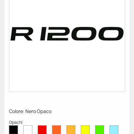
Colore: Nero Opaco
Opachi
Bianco
Rosso
Arancione
Senape
Giallo
Verde
Azzurr
Nero