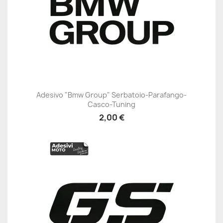
Adesivo "Bmw Group" Serbatoio-Parafango-
Casco-Tuning
2,00 €