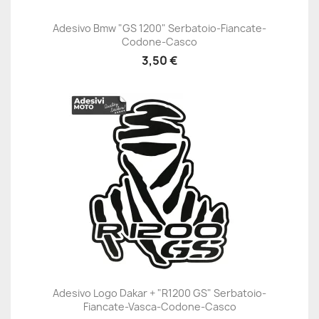
Adesivo Bmw "GS 1200" Serbatoio-Fiancate-
Codone-Casco
3,50 €
Adesivo Logo Dakar + "R1200 GS" Serbatoio-
Fiancate-Vasca-Codone-Casco