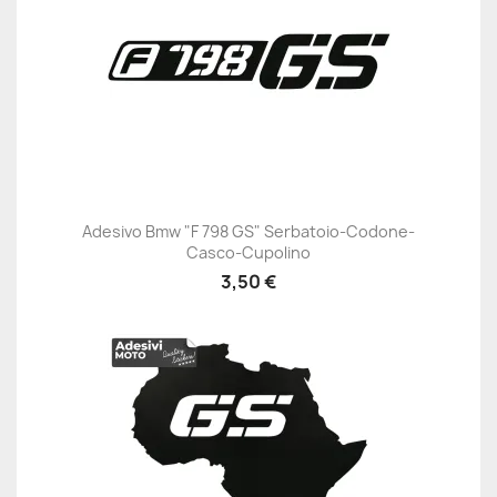
Adesivo Bmw "F 798 GS" Serbatoio-Codone-
Casco-Cupolino
3,50 €