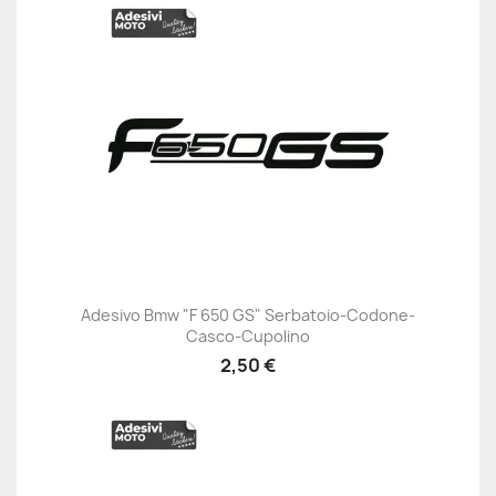
Adesivo Bmw "F 650 GS" Serbatoio-Codone-
Casco-Cupolino
2,50 €