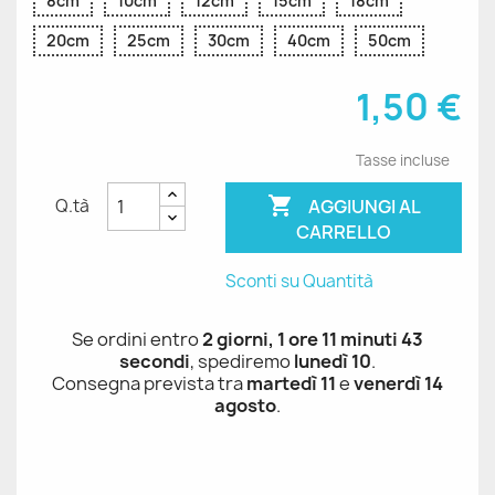
8cm
10cm
12cm
15cm
18cm
20cm
25cm
30cm
40cm
50cm
1,50 €
Tasse incluse

AGGIUNGI AL
Q.tà
CARRELLO
Sconti su Quantità
Se ordini entro
2 giorni, 1 ore 11 minuti 42
secondi
, spediremo
lunedì 10
.
Consegna prevista tra
martedì 11
e
venerdì 14
agosto
.