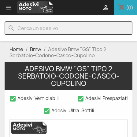
shopping_cart


(0)
search
Home
Bmw
Adesivo Bmw "GS" Tipo 2
Serbatoio-Codone-Casco-Cupolino
ADESIVO BMW "GS" TIPO 2
SERBATOIO-CODONE-CASCO-
CUPOLINO
check_box
check_box
Adesivi Verniciabili
Adesivi Prespaziati
check_box
Adesivi Ultra-Sottili