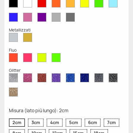
Bianco
Rosso
Arancione
Senape
Giallo
Verde
Azzurr
Nero
Opaco
Opaco
Opaco
Opaco
Opaco
Opaco
Opaco
Opaco
Blu
Rosa
Viola
Grigio
Grigio
Opaco
Opaco
Opaco
Chiaro
Scuro
Opaco
Opaco
Metallizzati
Argento
Oro
Metallizzato
Metallizzato
Fluo
Rosso
Rosa
Giallo
Verde
Fluo
Fluo
Fluo
Fluo
Glitter
Diamante
Rosa
Rosso
Viola
Blu
Blu
Grigio
Nero
Glitter
Glitter
Glitter
Glitter
Zaffiro
Cobalto
Glitter
Glitter
Glitter
Glitter
Oro
Glitter
Misura (lato più lungo): 2cm
2cm
3cm
4cm
5cm
6cm
7cm