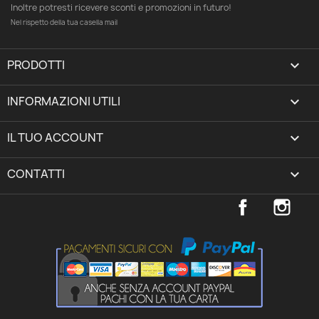
Inoltre potresti ricevere sconti e promozioni in futuro!
Nel rispetto della tua casella mail
PRODOTTI

INFORMAZIONI UTILI

IL TUO ACCOUNT
expand_more
CONTATTI
keyboard_arrow_down
Facebook
Inst