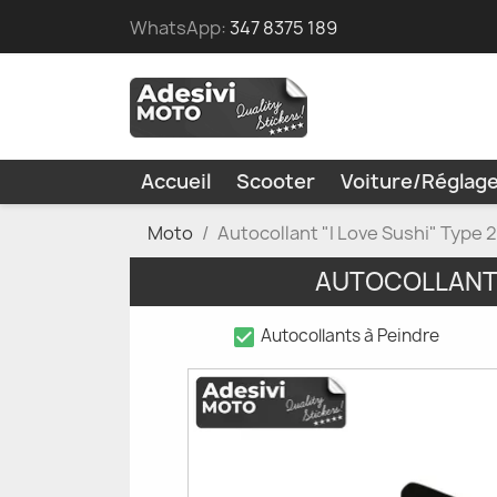
WhatsApp:
347 8375 189
Accueil
Scooter
Voiture/Réglag
Moto
Autocollant "I Love Sushi" Type
AUTOCOLLANT 
check_box
Autocollants à Peindre