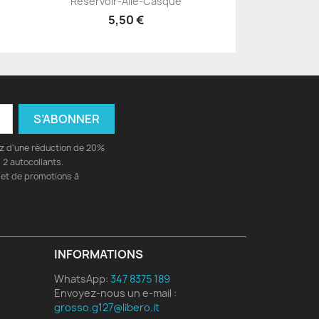
Réservoir-Aile-Casque
5,50 €
ez d'une réduction de 20%
2 autocollants.
 et de promotions à
INFORMATIONS
WhatsApp:
347 8375 189
Envoyez-nous un e-mail :
grosso.g127@libero.it