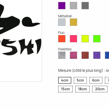
Violet
Gris
Gris
Mat
Clair
Foncé
Mat
Mat
Métallisé
Argent
Or
Métallisé
Métallique
Fluo
Rouge
Rose
Jaune
Vert
Fluo
Fluo
Fluo
Fluo
Pailettes
Diamant
Paillettes
Paillettes
Paill
Scintillant
Roses
Rouges
Viole
Mesure (côté le plus long) : 
4cm
5cm
6cm
15cm
18cm
20cm