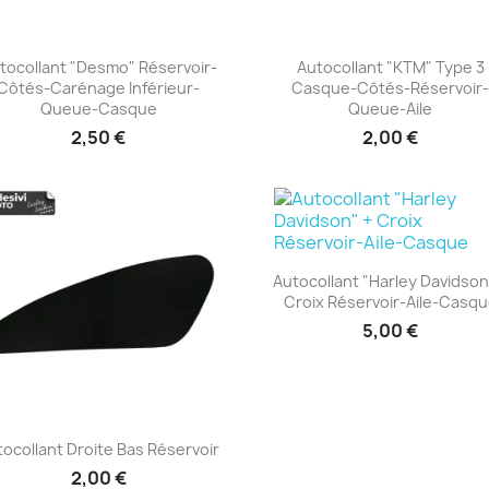
tocollant "Desmo" Réservoir-
Autocollant "KTM" Type 3
Côtés-Carénage Inférieur-
Casque-Côtés-Réservoir
+23
+23
Queue-Casque
Queue-Aile
2,50 €
2,00 €
Autocollant "Harley Davidson
Croix Réservoir-Aile-Casq
+23
5,00 €
tocollant Droite Bas Réservoir
2,00 €
+23