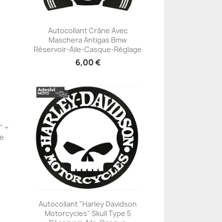
Autocollant Crâne Avec
-
Maschera Antigas Bmw
+23
Réservoir-Aile-Casque-Réglage
6,00 €
" +
ue
Autocollant "Harley Davidson
Motorcycles" Skull Type 5
+23