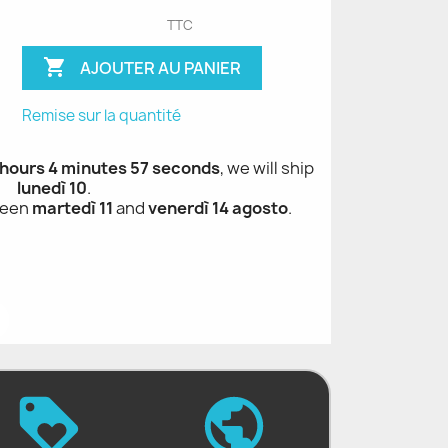
TTC

AJOUTER AU PANIER
Remise sur la quantité
1 hours 4 minutes 56 seconds
, we will ship
lunedì 10
.
ween
martedì 11
and
venerdì 14 agosto
.