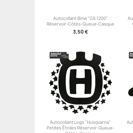
Autocollant Bmw "GS 1200"
Au
Réservoir-Côtés-Queue-Casque
+23
3,50 €
Autocollant Logo "Husqvarna"
Au
Petites Étoiles Réservoir-Queue-
+23