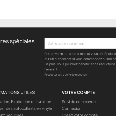
res spéciales
Entrez votre adresse e-mail et vous bénéficier
sur un autocollant si vous commandez au moins 
De plus, vous pourriez bénéficier de réductions
l’avenir !
Respecter votre boîte de réception
RMATIONS UTILES
VOTRE COMPTE
ation, Expédition et Livraison
Suivi de commande
uer des autocollants en vinyle
Connexion
nt Sécurisés
Créez votre compte