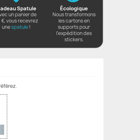
adeau Spatule
Écologique
vec un panier de
Nous transformons
 €, vous recevrez
les cartons en
une
spatule
!
supports pour
l'expédition des
stickers.
référez.