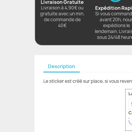
Livraison Gratuite
Livraison à 4,90€ ou
Expédition Rap
gratuite avec un min.
Si vous comman
de commande de
avant 20h, nou
40€
expédions le
lendemain. Livrai
sous 24/48 heur
Description
Le sticker est créé sur place, si vous reve