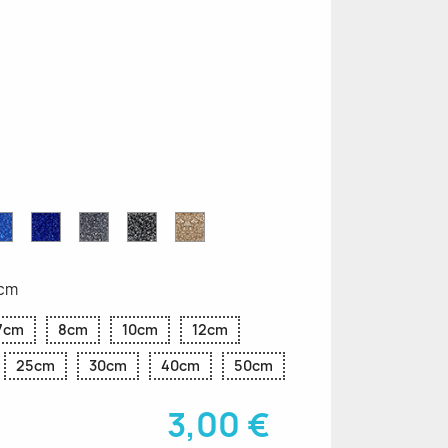
ettes
Saphir
Paillettes
Gris
Paillettes
Paillettes
ttes
Bleu
Bleu
Pailleté
Noires
d'Or
Pailleté
Cobalt
4cm
7cm
8cm
10cm
12cm
25cm
30cm
40cm
50cm
3,00 €