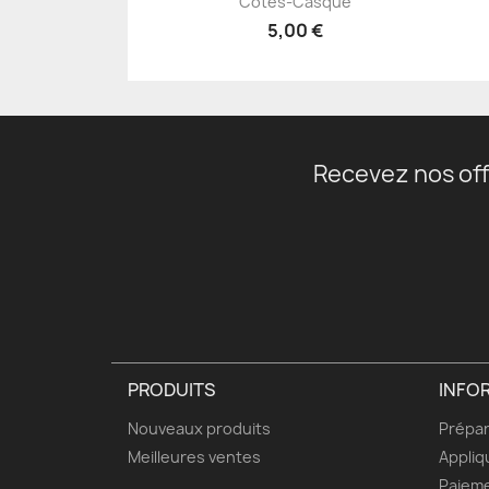
Côtés-Casque
5,00 €
Recevez nos off
PRODUITS
INFO
Nouveaux produits
Prépar
Meilleures ventes
Appliq
Paieme