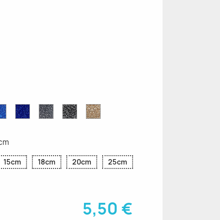
ettes
Saphir
Paillettes
Gris
Paillettes
Paillettes
ttes
Bleu
Bleu
Pailleté
Noires
d'Or
Pailleté
Cobalt
8cm
15cm
18cm
20cm
25cm
5,50 €