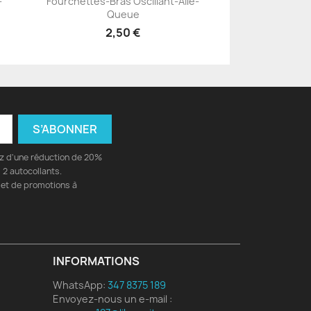
-
Fourchettes-Bras Oscillant-Aile-
+23
Queue
2,50 €
ez d'une réduction de 20%
2 autocollants.
 et de promotions à
INFORMATIONS
WhatsApp:
347 8375 189
Envoyez-nous un e-mail :