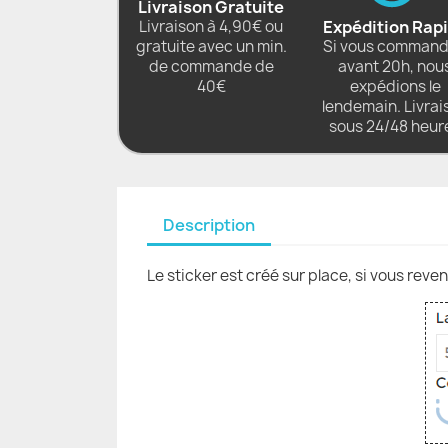
Livraison Gratuite
Livraison à 4,90€ ou
Expédition Rap
gratuite avec un min.
Si vous comman
de commande de
avant 20h, nou
40€
expédions le
lendemain. Livrai
sous 24/48 heur
Description
Le sticker est créé sur place, si vous reve