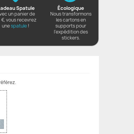
adeau Spatule
Écologique
vec un panier de
Nous transformons
 €, vous recevrez
les cartons en
une
spatule
!
supports pour
l'expédition des
stickers.
référez.