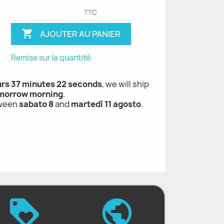
TTC

AJOUTER AU PANIER
Remise sur la quantité
urs 37 minutes 21 seconds
, we will ship
morrow morning
.
tween
sabato 8
and
martedì 11 agosto
.