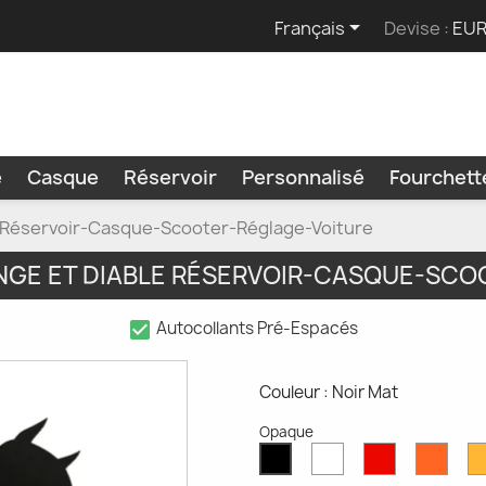

Français
Devise :
EUR
e
Casque
Réservoir
Personnalisé
Fourchet
le Réservoir-Casque-Scooter-Réglage-Voiture
NGE ET DIABLE RÉSERVOIR-CASQUE-SC
check_box
Autocollants Pré-Espacés
Couleur : Noir Mat
Opaque
Blanc
Rouge
Oran
Noir
Mat
Mat
Mat
Mat