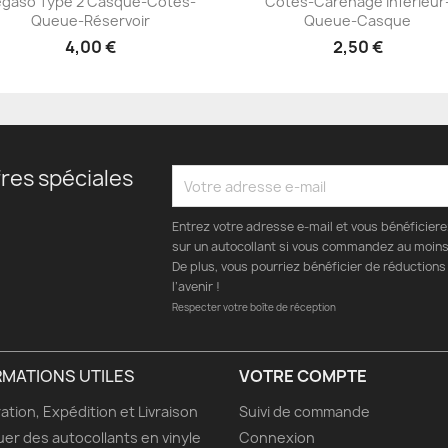
gaso Type 2 Casque-Côtés-
Côtés-Carénage Inférieur
+23
+23
Queue-Réservoir
Queue-Casque
4,00 €
2,50 €
res spéciales
Entrez votre adresse e-mail et vous bénéficier
sur un autocollant si vous commandez au moins 
De plus, vous pourriez bénéficier de réductions
l’avenir !
Respecter votre boîte de réception
RMATIONS UTILES
VOTRE COMPTE
ation, Expédition et Livraison
Suivi de commande
uer des autocollants en vinyle
Connexion