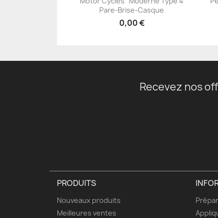
Motor Cycles" Moderne Type 4
Pe
+23
Pare-Brise-Casque
0,00 €
Recevez nos off
PRODUITS
INFO
Nouveaux produits
Prépar
Meilleures ventes
Appliq