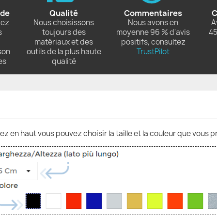
ide
Qualité
Commentaires
C
dez
Nous choisissons
Nous avons en
A
s
toujours des
moyenne 96 % d'avis
45
matériaux et des
positifs, consultez
son
outils de la plus haute
TrustPilot
es
qualité
nez en haut vous pouvez choisir la taille et la couleur que vous p