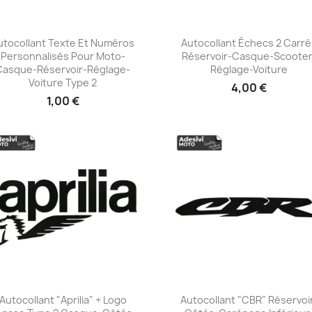
utocollant Texte Et Numéros
Autocollant Échecs 2 Carr
Personnalisés Pour Moto-
Réservoir-Casque-Scooter
+23
+23
Casque-Réservoir-Réglage-
Réglage-Voiture
Voiture Type 2
4,00 €
1,00 €
Autocollant "Aprilia" + Logo
Autocollant "CBR" Réservoi