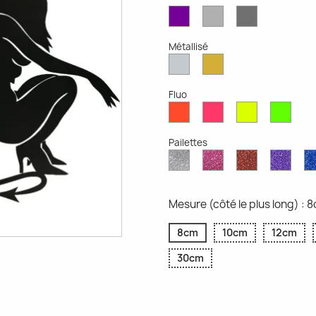
Violet
Gris
Gris
Mat
Clair
Foncé
Mat
Mat
Métallisé
Argent
Or
Métallisé
Métallique
Fluo
Rouge
Rose
Jaune
Vert
Fluo
Fluo
Fluo
Fluo
Pailettes
Diamant
Paillettes
Paillettes
Paill
Scintillant
Roses
Rouges
Viole
Mesure (côté le plus long) : 
8cm
10cm
12cm
30cm