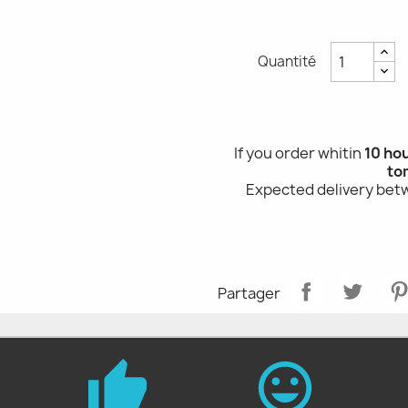
Quantité
If you order whitin
10 ho
to
Expected delivery be
Partager