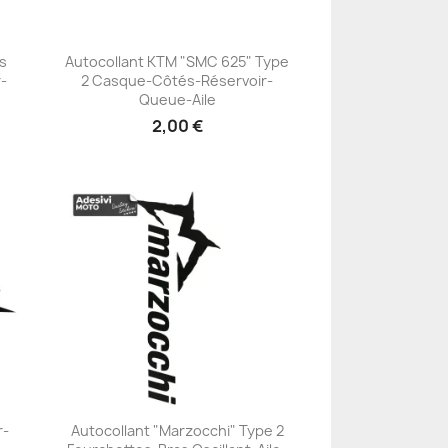
és
Autocollant KTM "SMC 625" Type
-
2 Casque-Côtés-Réservoir-
+23
Queue-Aile
2,00 €
r-
Autocollant "Marzocchi" Type 2