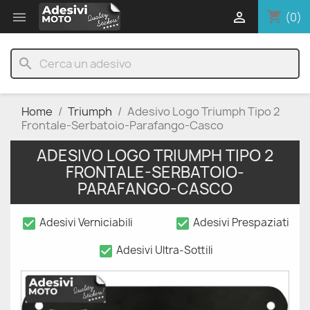
shopping_cart


(0)
search
Home
Triumph
Adesivo Logo Triumph Tipo 2
Frontale-Serbatoio-Parafango-Casco
ADESIVO LOGO TRIUMPH TIPO 2
FRONTALE-SERBATOIO-
PARAFANGO-CASCO
check_box
check_box
Adesivi Verniciabili
Adesivi Prespaziati
check_box
Adesivi Ultra-Sottili