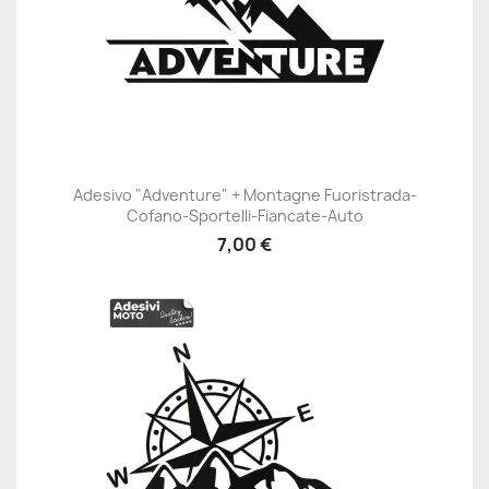
Adesivo "Adventure" + Montagne Fuoristrada-
Cofano-Sportelli-Fiancate-Auto
7,00 €