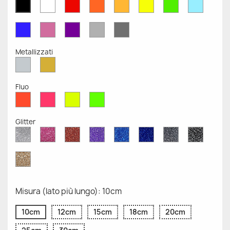
Bianco
Rosso
Arancione
Senape
Giallo
Verde
Azzurr
Nero
Opaco
Opaco
Opaco
Opaco
Opaco
Opaco
Opaco
Opaco
Blu
Rosa
Viola
Grigio
Grigio
Opaco
Opaco
Opaco
Chiaro
Scuro
Opaco
Opaco
Metallizzati
Argento
Oro
Metallizzato
Metallizzato
Fluo
Rosso
Rosa
Giallo
Verde
Fluo
Fluo
Fluo
Fluo
Glitter
Diamante
Rosa
Rosso
Viola
Blu
Blu
Grigio
Nero
Glitter
Glitter
Glitter
Glitter
Zaffiro
Cobalto
Glitter
Glitter
Glitter
Glitter
Oro
Glitter
Misura (lato più lungo): 10cm
10cm
12cm
15cm
18cm
20cm