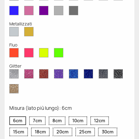
Opaco
Opaco
Opaco
Opaco
Opaco
Opaco
Opaco
Opaco
Blu
Rosa
Viola
Grigio
Grigio
Opaco
Opaco
Opaco
Chiaro
Scuro
Opaco
Opaco
Metallizzati
Argento
Oro
Metallizzato
Metallizzato
Fluo
Rosso
Rosa
Giallo
Verde
Fluo
Fluo
Fluo
Fluo
Glitter
Diamante
Rosa
Rosso
Viola
Blu
Blu
Grigio
Nero
Glitter
Glitter
Glitter
Glitter
Zaffiro
Cobalto
Glitter
Glitter
Glitter
Glitter
Oro
Glitter
Misura (lato più lungo): 6cm
6cm
7cm
8cm
10cm
12cm
15cm
18cm
20cm
25cm
30cm