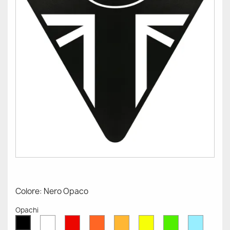
Colore: Nero Opaco
Opachi
Bianco
Rosso
Arancione
Senape
Giallo
Verde
Azzurr
Nero