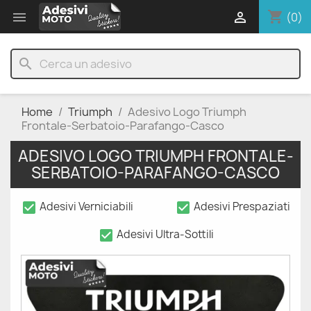
shopping_cart


(0)
search
Home
Triumph
Adesivo Logo Triumph
Frontale-Serbatoio-Parafango-Casco
ADESIVO LOGO TRIUMPH FRONTALE-
SERBATOIO-PARAFANGO-CASCO
check_box
check_box
Adesivi Verniciabili
Adesivi Prespaziati
check_box
Adesivi Ultra-Sottili