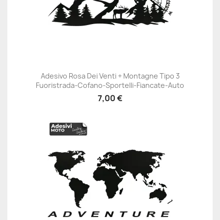
Adesivo Rosa Dei Venti + Montagne Tipo 3
Fuoristrada-Cofano-Sportelli-Fiancate-Auto
7,00 €