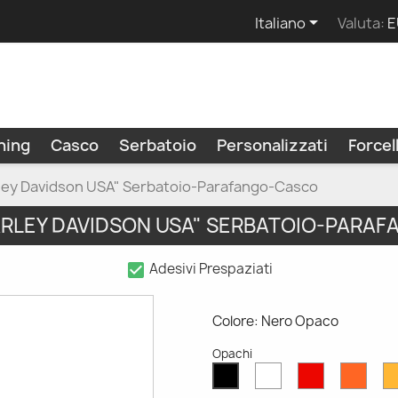

Italiano
Valuta:
E
ning
Casco
Serbatoio
Personalizzati
Force
ley Davidson USA" Serbatoio-Parafango-Casco
ARLEY DAVIDSON USA" SERBATOIO-PARA
check_box
Adesivi Prespaziati
Colore: Nero Opaco
Opachi
Bianco
Rosso
Aran
Nero
Opaco
Opaco
Opac
Opaco