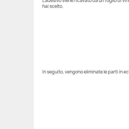
L'adesivo viene ricavato da un foglio di vi
hai scelto.
In seguito, vengono eliminate le parti in e