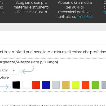
18,
Scegliamo sempre
Abbiamo una media
C
no
materiali e strumenti
del 96% di
3
in
di altissima qualità
recensioni positive,
s
controlla su
TrustPilot
 in alto infatti puoi scegliere la misura e il colore che preferisc