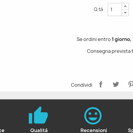
Q.tà
Se ordini entro
1 giorno,
Consegna prevista 
Condividi
ce
Qualità
Recensioni
S