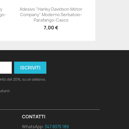
ey
Adesivo "Harley Davidson Motor
go-
Company" Moderno Serbatoio-
+23
Parafango-Casco
7,00 €
conto del 20%, su un adesivo,
futuro!
CONTATTI
WhatsApp:
347 8375 189