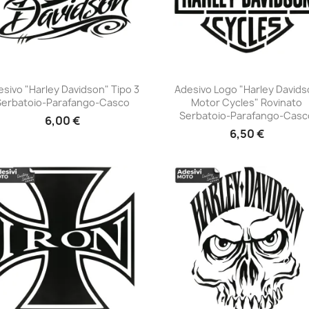
sivo "Harley Davidson" Tipo 3
Adesivo Logo "Harley David
Serbatoio-Parafango-Casco
Motor Cycles" Rovinato
+23
+23
Serbatoio-Parafango-Casc
6,00 €
6,50 €