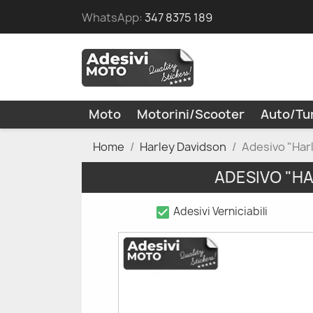
WhatsApp:
347 8375 189
Moto
Motorini/Scooter
Auto/Tu
Home
Harley Davidson
Adesivo "Har
ADESIVO "H
check_box
Adesivi Verniciabili