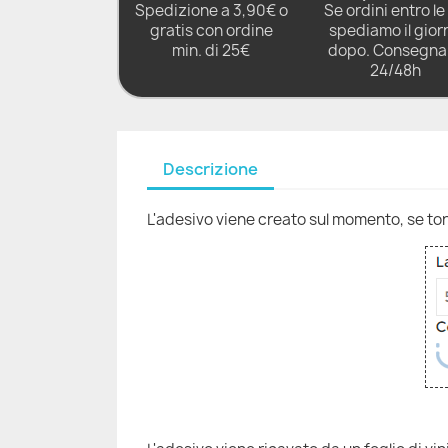
Spedizione a 3,90€ o
Se ordini entro le 
gratis con ordine
spediamo il gior
min. di 25€
dopo. Consegna 
24/48h
Descrizione
L'adesivo viene creato sul momento, se torni