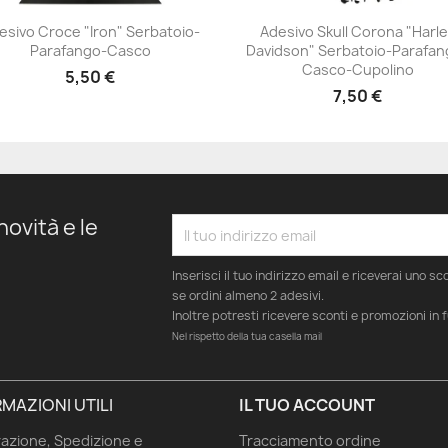
esivo Croce "Iron" Serbatoio-
Adesivo Skull Corona "Harl
Parafango-Casco
Davidson" Serbatoio-Parafan
+23
+23
Casco-Cupolino
5,50 €
7,50 €
novità e le
Inserisci il tuo indirizzo email e riceverai uno s
se ordini almeno 2 adesivi.
Inoltre potresti ricevere sconti e promozioni in 
Nel rispetto della tua casella mail
MAZIONI UTILI
IL TUO ACCOUNT
azione, Spedizione e
Tracciamento ordine