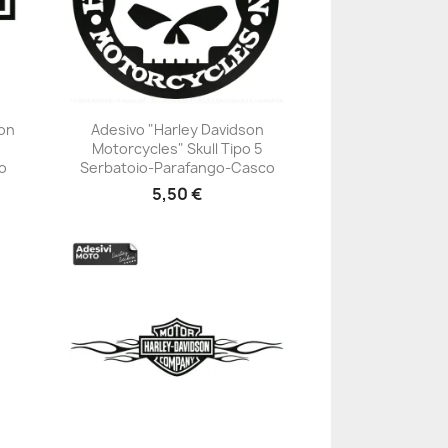
son
Adesivo "Harley Davidson
Motorcycles" Skull Tipo 5
+23
o
Serbatoio-Parafango-Casco
5,50 €