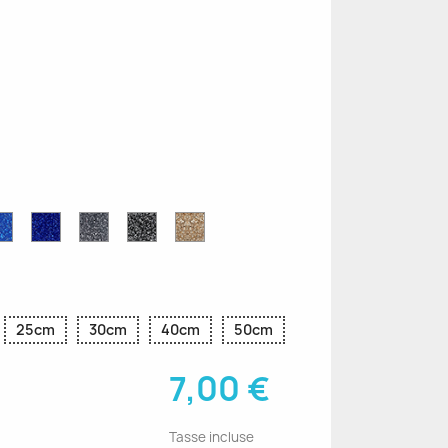
e
Blu
Blu
Grigio
Nero
Oro
r
Zaffiro
Cobalto
Glitter
Glitter
Glitter
Glitter
Glitter
25cm
30cm
40cm
50cm
7,00 €
Tasse incluse