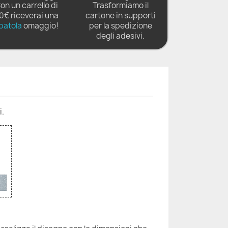
on un carrello di
Trasformiamo il
0€ riceverai una
cartone in supporti
patola
omaggio!
per la spedizione
degli adesivi.
i.