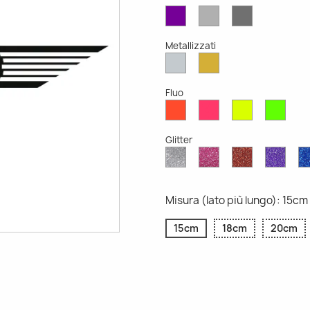
Viola
Grigio
Grigio
Opaco
Chiaro
Scuro
Opaco
Opaco
Metallizzati
Argento
Oro
Metallizzato
Metallizzato
Fluo
Rosso
Rosa
Giallo
Verd
Fluo
Fluo
Fluo
Fluo
Glitter
Diamante
Rosa
Rosso
Viola
Glitter
Glitter
Glitter
Glitte
Misura (lato più lungo): 15cm
15cm
18cm
20cm