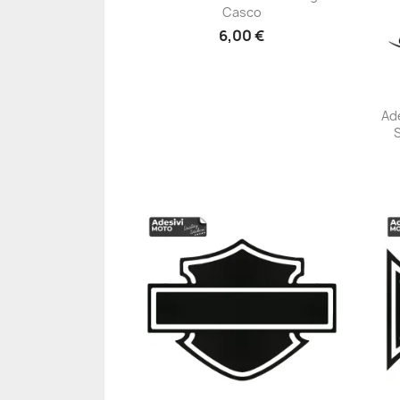
+23
Casco
6,00 €
Ade