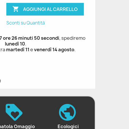

AGGIUNGI AL CARRELLO
Sconti su Quantità
 7 ore 26 minuti 49 secondi
, spediremo
lunedì 10
.
tra
martedì 11
e
venerdì 14 agosto
.
patola Omaggio
Ecologici