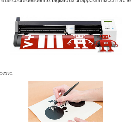
nile del colore desiderato, tagliato da un'apposita macchina che
ccesso.