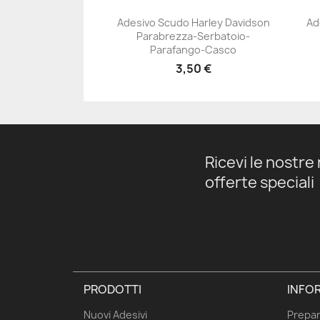
Adesivo Scudo Harley Davidson
Ad
Parabrezza-Serbatoio-
+23
Parafango-Casco
3,50 €
Ricevi le nostre 
offerte speciali
PRODOTTI
INFOR
Nuovi Adesivi
Prepar