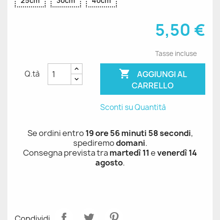
25cm
30cm
40cm
5,50 €
Tasse incluse

AGGIUNGI AL
Q.tà
CARRELLO
Sconti su Quantità
Se ordini entro
19 ore 56 minuti 58 secondi
,
spediremo
domani
.
Consegna prevista tra
martedì 11
e
venerdì 14
agosto
.
Condividi