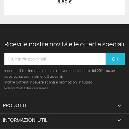
6,50 €
Ricevi le nostre novità e le offerte speciali
Inserisci il tuo indirizzo email e riceverai uno sconto del 20%, su un
adesivo, se ordini almeno 2 adesivi.
Inoltre potresti ricevere sconti e promozioni in futuro!
Nel rispetto della tua casella mail
PRODOTTI

INFORMAZIONI UTILI
