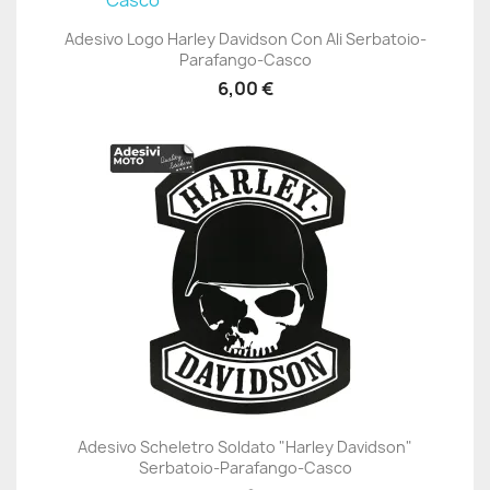
Adesivo Logo Harley Davidson Con Ali Serbatoio-
Parafango-Casco
6,00 €
Adesivo Scheletro Soldato "Harley Davidson"
Serbatoio-Parafango-Casco