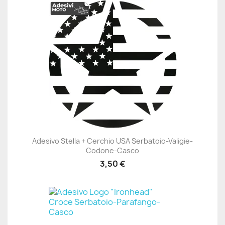
Adesivo Stella + Cerchio USA Serbatoio-Valigie-
Codone-Casco
3,50 €