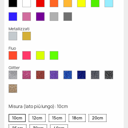
Bianco
Rosso
Arancione
Senape
Giallo
Verde
Azzurr
Nero
Opaco
Opaco
Opaco
Opaco
Opaco
Opaco
Opaco
Opaco
Blu
Rosa
Viola
Grigio
Grigio
Opaco
Opaco
Opaco
Chiaro
Scuro
Opaco
Opaco
Metallizzati
Argento
Oro
Metallizzato
Metallizzato
Fluo
Rosso
Rosa
Giallo
Verde
Fluo
Fluo
Fluo
Fluo
Glitter
Diamante
Rosa
Rosso
Viola
Blu
Blu
Grigio
Nero
Glitter
Glitter
Glitter
Glitter
Zaffiro
Cobalto
Glitter
Glitter
Glitter
Glitter
Oro
Glitter
Misura (lato più lungo): 10cm
10cm
12cm
15cm
18cm
20cm