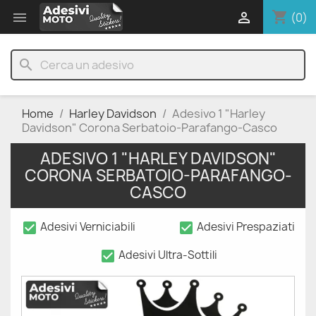
shopping_cart


(0)
search
Home
Harley Davidson
Adesivo 1 "Harley
Davidson" Corona Serbatoio-Parafango-Casco
ADESIVO 1 "HARLEY DAVIDSON"
CORONA SERBATOIO-PARAFANGO-
CASCO
check_box
check_box
Adesivi Verniciabili
Adesivi Prespaziati
check_box
Adesivi Ultra-Sottili