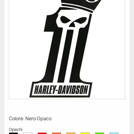
Colore: Nero Opaco
Opachi