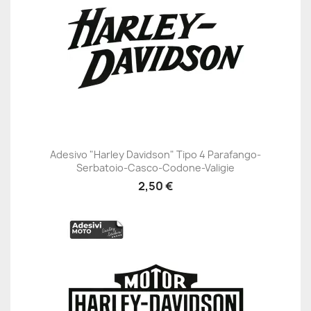
Adesivo "Harley Davidson" Tipo 4 Parafango-
Serbatoio-Casco-Codone-Valigie
2,50 €