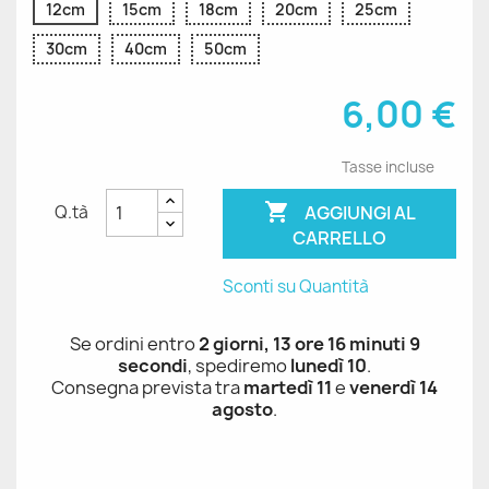
12cm
15cm
18cm
20cm
25cm
30cm
40cm
50cm
6,00 €
Tasse incluse

AGGIUNGI AL
Q.tà
CARRELLO
Sconti su Quantità
Se ordini entro
2 giorni, 13 ore 16 minuti 9
secondi
, spediremo
lunedì 10
.
Consegna prevista tra
martedì 11
e
venerdì 14
agosto
.