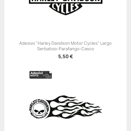
Adesivo "Harley Davidson Motor Cycles" Largo
Serbatoio-Parafango-Casco
5,50 €