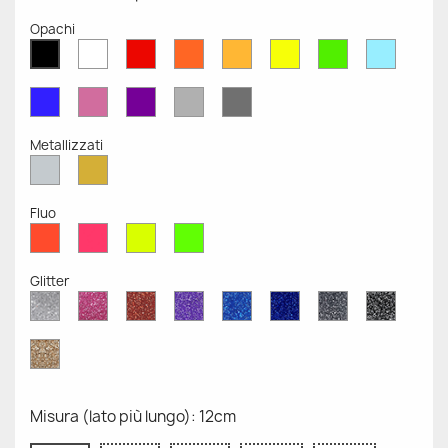
Opachi
Bianco
Rosso
Arancione
Senape
Giallo
Verde
Azzurr
Nero
Opaco
Opaco
Opaco
Opaco
Opaco
Opaco
Opaco
Opaco
Blu
Rosa
Viola
Grigio
Grigio
Opaco
Opaco
Opaco
Chiaro
Scuro
Opaco
Opaco
Metallizzati
Argento
Oro
Metallizzato
Metallizzato
Fluo
Rosso
Rosa
Giallo
Verde
Fluo
Fluo
Fluo
Fluo
Glitter
Diamante
Rosa
Rosso
Viola
Blu
Blu
Grigio
Nero
Glitter
Glitter
Glitter
Glitter
Zaffiro
Cobalto
Glitter
Glitter
Glitter
Glitter
Oro
Glitter
Misura (lato più lungo): 12cm