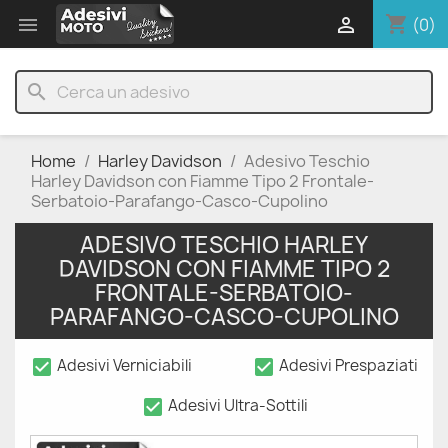
shopping_cart


(0)
search
Home
Harley Davidson
Adesivo Teschio
Harley Davidson con Fiamme Tipo 2 Frontale-
Serbatoio-Parafango-Casco-Cupolino
ADESIVO TESCHIO HARLEY
DAVIDSON CON FIAMME TIPO 2
FRONTALE-SERBATOIO-
PARAFANGO-CASCO-CUPOLINO
check_box
check_box
Adesivi Verniciabili
Adesivi Prespaziati
check_box
Adesivi Ultra-Sottili