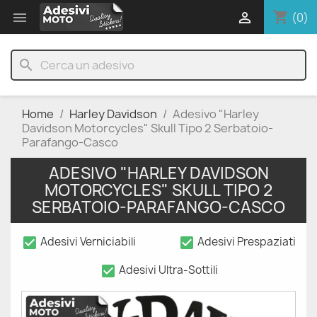
shopping_cart


(0)
search
Home
Harley Davidson
Adesivo "Harley
Davidson Motorcycles" Skull Tipo 2 Serbatoio-
Parafango-Casco
ADESIVO "HARLEY DAVIDSON
MOTORCYCLES" SKULL TIPO 2
SERBATOIO-PARAFANGO-CASCO
check_box
check_box
Adesivi Verniciabili
Adesivi Prespaziati
check_box
Adesivi Ultra-Sottili