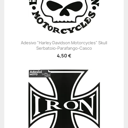
Adesivo "Harley Davidson Motorcycles" Skull
Serbatoio-Parafango-Casco
4,50 €