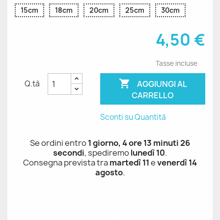
15cm
18cm
20cm
25cm
30cm
4,50 €
Tasse incluse

AGGIUNGI AL
Q.tà
CARRELLO
Sconti su Quantità
Se ordini entro
1 giorno, 4 ore 13 minuti 26
secondi
, spediremo
lunedì 10
.
Consegna prevista tra
martedì 11
e
venerdì 14
agosto
.