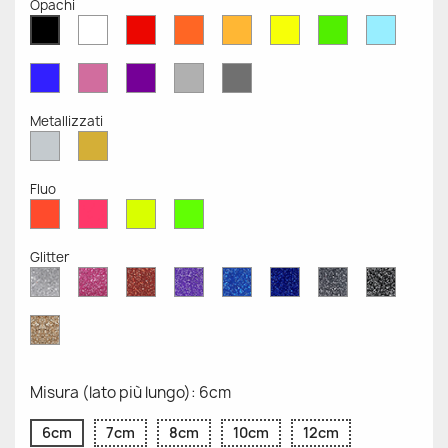
Opachi
Bianco
Rosso
Arancione
Senape
Giallo
Verde
Azzurr
Nero
Opaco
Opaco
Opaco
Opaco
Opaco
Opaco
Opaco
Opaco
Blu
Rosa
Viola
Grigio
Grigio
Opaco
Opaco
Opaco
Chiaro
Scuro
Opaco
Opaco
Metallizzati
Argento
Oro
Metallizzato
Metallizzato
Fluo
Rosso
Rosa
Giallo
Verde
Fluo
Fluo
Fluo
Fluo
Glitter
Diamante
Rosa
Rosso
Viola
Blu
Blu
Grigio
Nero
Glitter
Glitter
Glitter
Glitter
Zaffiro
Cobalto
Glitter
Glitter
Glitter
Glitter
Oro
Glitter
Misura (lato più lungo): 6cm
6cm
7cm
8cm
10cm
12cm