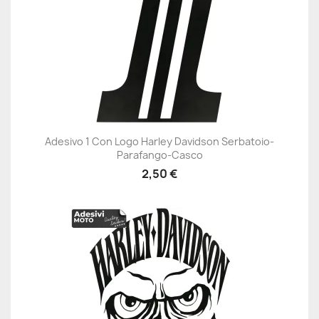
Adesivo 1 Con Logo Harley Davidson Serbatoio-
Parafango-Casco
2,50 €