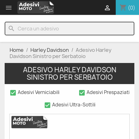
shopping_cart


(0)
search
Home
Harley Davidson
Adesivo Harley
Davidson Sinistro per Serbatoio
ADESIVO HARLEY DAVIDSON
SINISTRO PER SERBATOIO
check_box
check_box
Adesivi Verniciabili
Adesivi Prespaziati
check_box
Adesivi Ultra-Sottili