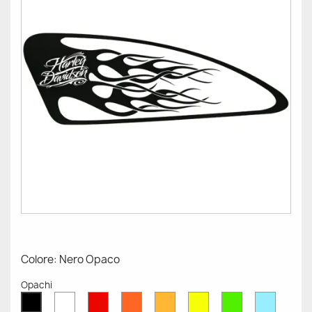
Colore: Nero Opaco
Opachi
Bianco
Rosso
Arancione
Senape
Giallo
Verde
Azzurr
Nero