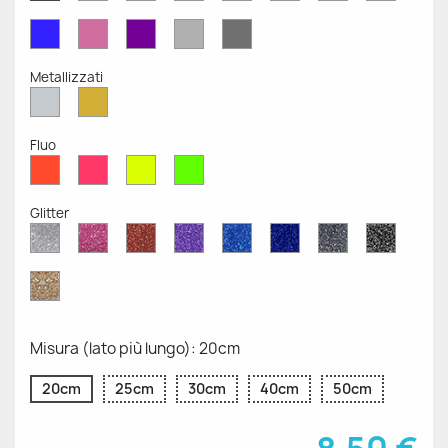
Opaco
Opaco
Opaco
Opaco
Opaco
Opaco
Opaco
Opaco
Blu
Rosa
Viola
Grigio
Grigio
Opaco
Opaco
Opaco
Chiaro
Scuro
Opaco
Opaco
Metallizzati
Argento
Oro
Metallizzato
Metallizzato
Fluo
Rosso
Rosa
Giallo
Verde
Fluo
Fluo
Fluo
Fluo
Glitter
Diamante
Rosa
Rosso
Viola
Blu
Blu
Grigio
Nero
Glitter
Glitter
Glitter
Glitter
Zaffiro
Cobalto
Glitter
Glitter
Glitter
Glitter
Oro
Glitter
Misura (lato più lungo): 20cm
20cm
25cm
30cm
40cm
50cm