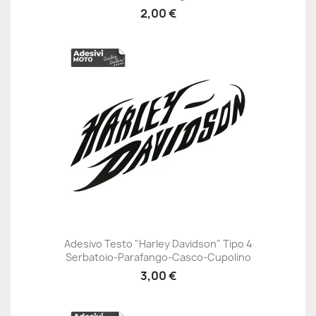
2,00 €
Adesivo Testo "Harley Davidson" Tipo 4
Serbatoio-Parafango-Casco-Cupolino
3,00 €