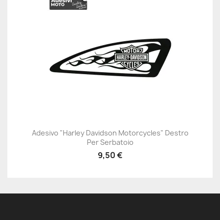
Adesivo "Harley Davidson Motorcycles" Destro
Per Serbatoio
9,50 €