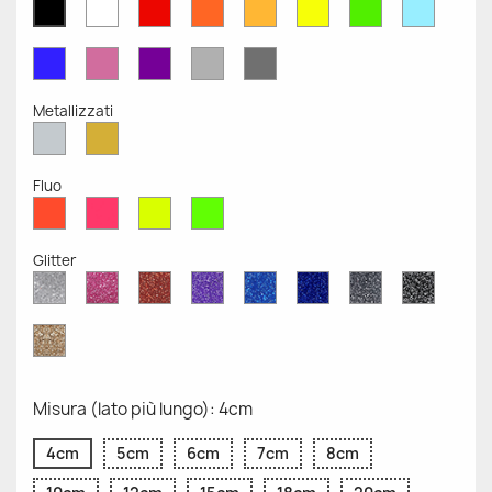
Bianco
Rosso
Arancione
Senape
Giallo
Verde
Azzurr
Nero
Opaco
Opaco
Opaco
Opaco
Opaco
Opaco
Opaco
Opaco
Blu
Rosa
Viola
Grigio
Grigio
Opaco
Opaco
Opaco
Chiaro
Scuro
Opaco
Opaco
Metallizzati
Argento
Oro
Metallizzato
Metallizzato
Fluo
Rosso
Rosa
Giallo
Verde
Fluo
Fluo
Fluo
Fluo
Glitter
Diamante
Rosa
Rosso
Viola
Blu
Blu
Grigio
Nero
Glitter
Glitter
Glitter
Glitter
Zaffiro
Cobalto
Glitter
Glitter
Glitter
Glitter
Oro
Glitter
Misura (lato più lungo): 4cm
4cm
5cm
6cm
7cm
8cm