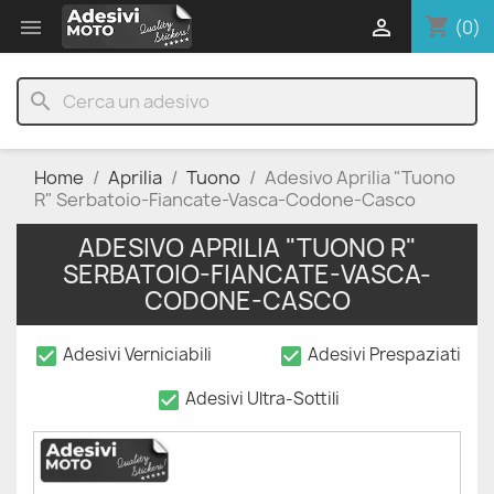
shopping_cart


(0)
search
Home
Aprilia
Tuono
Adesivo Aprilia "Tuono
R" Serbatoio-Fiancate-Vasca-Codone-Casco
ADESIVO APRILIA "TUONO R"
SERBATOIO-FIANCATE-VASCA-
CODONE-CASCO
check_box
check_box
Adesivi Verniciabili
Adesivi Prespaziati
check_box
Adesivi Ultra-Sottili