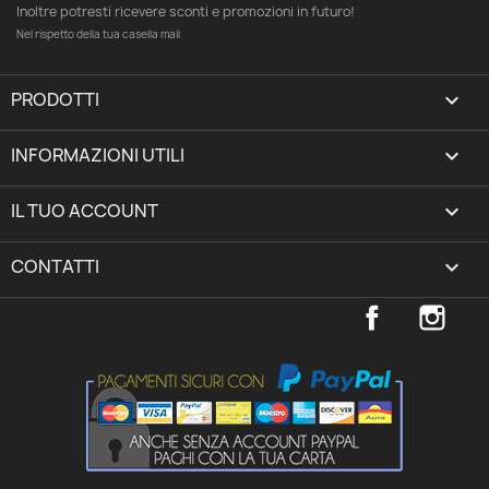
Inoltre potresti ricevere sconti e promozioni in futuro!
Nel rispetto della tua casella mail
PRODOTTI

INFORMAZIONI UTILI

IL TUO ACCOUNT
expand_more
CONTATTI
keyboard_arrow_down
Facebook
Inst