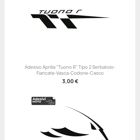
Adesivo Aprilia "Tuono R" Tipo 2 Serbatoio-
Fiancate-Vasca-Codone-Casco
3,00 €