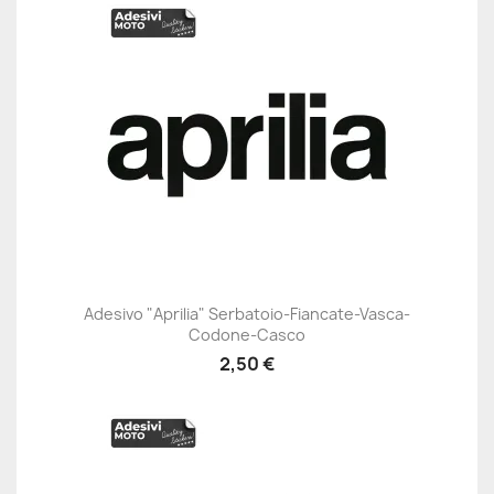
Adesivo "Aprilia" Serbatoio-Fiancate-Vasca-
Codone-Casco
2,50 €