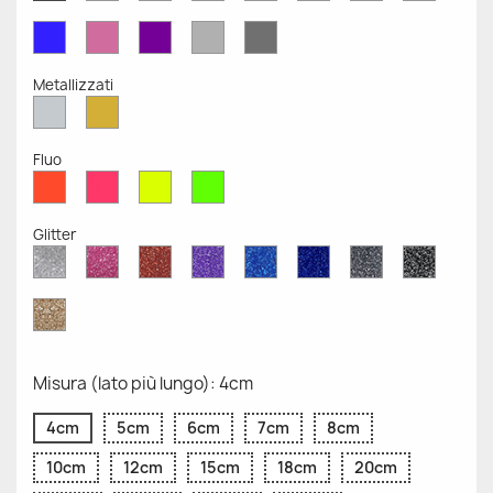
Opaco
Opaco
Opaco
Opaco
Opaco
Opaco
Opaco
Opaco
Blu
Rosa
Viola
Grigio
Grigio
Opaco
Opaco
Opaco
Chiaro
Scuro
Opaco
Opaco
Metallizzati
Argento
Oro
Metallizzato
Metallizzato
Fluo
Rosso
Rosa
Giallo
Verde
Fluo
Fluo
Fluo
Fluo
Glitter
Diamante
Rosa
Rosso
Viola
Blu
Blu
Grigio
Nero
Glitter
Glitter
Glitter
Glitter
Zaffiro
Cobalto
Glitter
Glitter
Glitter
Glitter
Oro
Glitter
Misura (lato più lungo): 4cm
4cm
5cm
6cm
7cm
8cm
10cm
12cm
15cm
18cm
20cm