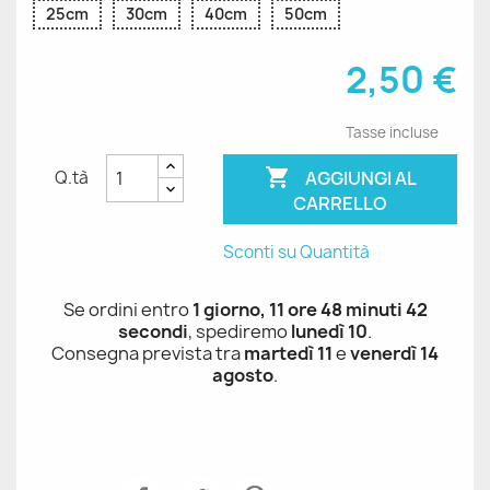
25cm
30cm
40cm
50cm
2,50 €
Tasse incluse

AGGIUNGI AL
Q.tà
CARRELLO
Sconti su Quantità
Se ordini entro
1 giorno, 11 ore 48 minuti 42
secondi
, spediremo
lunedì 10
.
Consegna prevista tra
martedì 11
e
venerdì 14
agosto
.