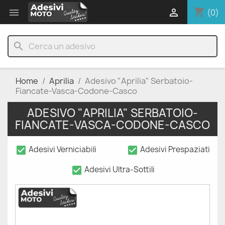
shopping_cart


(0)
search
Home
Aprilia
Adesivo "Aprilia" Serbatoio-
Fiancate-Vasca-Codone-Casco
ADESIVO "APRILIA" SERBATOIO-
FIANCATE-VASCA-CODONE-CASCO
check_box
check_box
Adesivi Verniciabili
Adesivi Prespaziati
check_box
Adesivi Ultra-Sottili