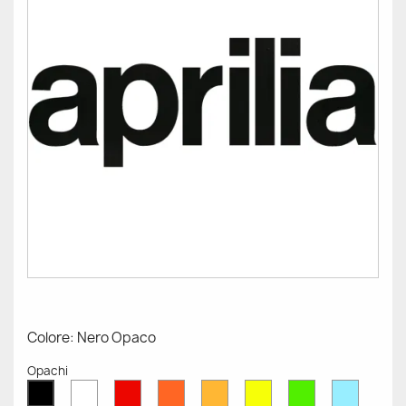
Colore: Nero Opaco
Opachi
Bianco
Rosso
Arancione
Senape
Giallo
Verde
Azzurr
Nero