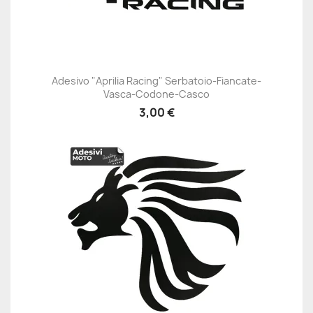
Adesivo "Aprilia Racing" Serbatoio-Fiancate-
Vasca-Codone-Casco
3,00 €