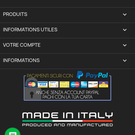
PRODUITS

INFORMATIONS UTILES

VOTRE COMPTE
expand_more
INFORMATIONS
keyboard_arrow_down