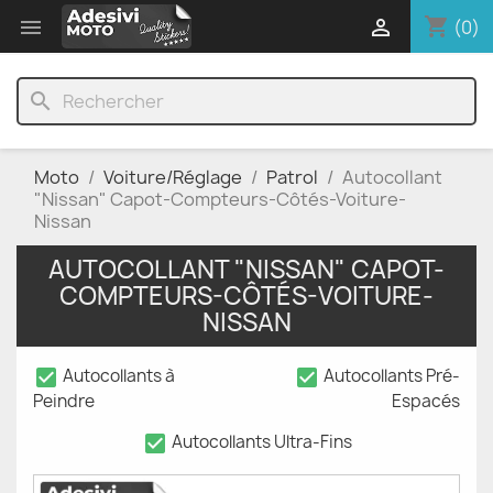
shopping_cart


(0)
search
Moto
Voiture/Réglage
Patrol
Autocollant
"Nissan" Capot-Compteurs-Côtés-Voiture-
Nissan
AUTOCOLLANT "NISSAN" CAPOT-
COMPTEURS-CÔTÉS-VOITURE-
NISSAN
check_box
check_box
Autocollants à
Autocollants Pré-
Peindre
Espacés
check_box
Autocollants Ultra-Fins