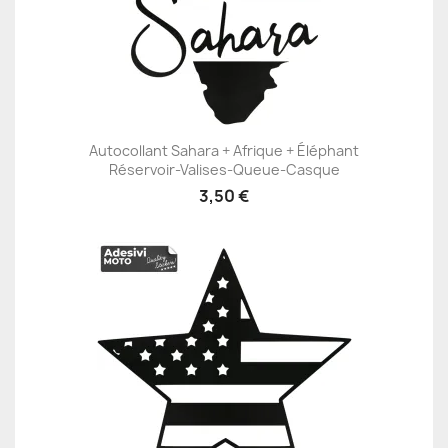
Autocollant Sahara + Afrique + Éléphant
Réservoir-Valises-Queue-Casque
3,50 €