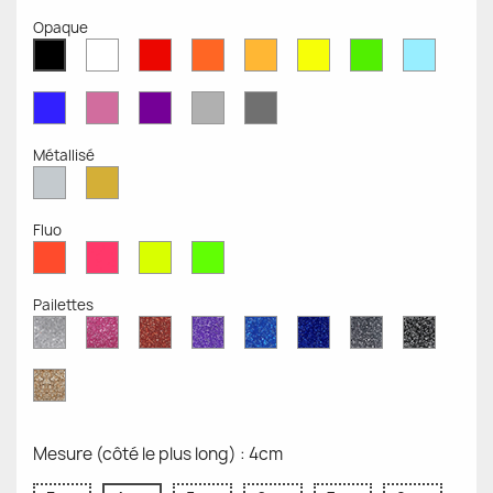
Opaque
Blanc
Rouge
Orange
Moutarde
Jaune
Vert
Bleu
Noir
Mat
Mat
Mat
Mate
Opaque
Mat
Opaqu
Mat
Bleu
Rose
Violet
Gris
Gris
Mat
Mat
Mat
Clair
Foncé
Mat
Mat
Métallisé
Argent
Or
Métallisé
Métallique
Fluo
Rouge
Rose
Jaune
Vert
Fluo
Fluo
Fluo
Fluo
Pailettes
Diamant
Paillettes
Paillettes
Paillettes
Saphir
Paillettes
Gris
Paillett
Scintillant
Roses
Rouges
Violettes
Bleu
Bleu
Pailleté
Noires
Pailleté
Cobalt
Paillettes
d'Or
Mesure (côté le plus long) : 4cm