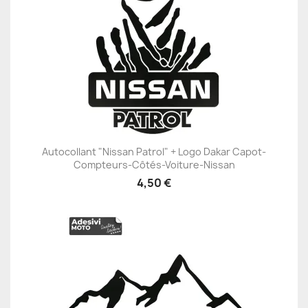
Autocollant "Nissan Patrol" + Logo Dakar Capot-
Compteurs-Côtés-Voiture-Nissan
4,50 €