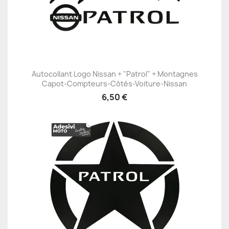
Autocollant Logo Nissan + "Patrol" + Montagnes
Capot-Compteurs-Côtés-Voiture-Nissan
6,50 €