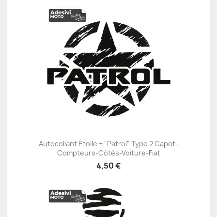
Autocollant Étoile + "Patrol" Type 2 Capot-
Compteurs-Côtés-Voiture-Fiat
4,50 €