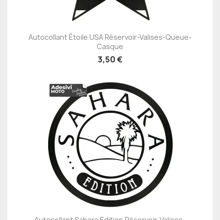
Autocollant Étoile USA Réservoir-Valises-Queue-
Casque
3,50 €
Autocollant Sahara Edition Réservoir-Valises-