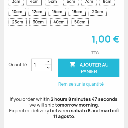
3cm
4cm
5cm
6cm
7cm
8cm
10cm
12cm
15cm
18cm
20cm
25cm
30cm
40cm
50cm
1,00 €
TTC

AJOUTER AU
Quantité
PANIER
Remise sur la quantité
If you order whitin
2 hours 8 minutes 47 seconds
,
we will ship
tomorrow morning
.
Expected delivery between
sabato 8
and
martedì
11 agosto
.