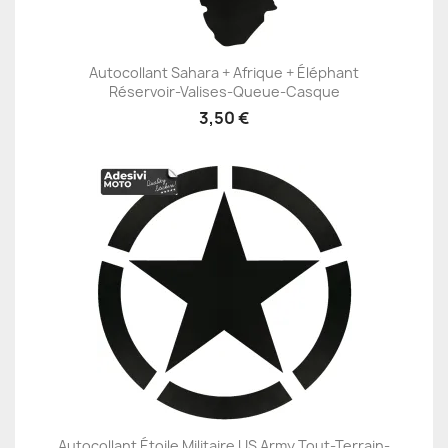
Autocollant Sahara + Afrique + Éléphant
Réservoir-Valises-Queue-Casque
3,50 €
Autocollant Étoile Militaire US Army Tout-Terrain-