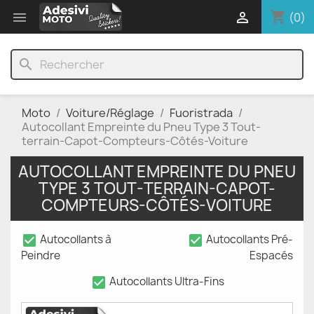
shopping_cart


(0)
search
Moto
Voiture/Réglage
Fuoristrada
Autocollant Empreinte du Pneu Type 3 Tout-
terrain-Capot-Compteurs-Côtés-Voiture
AUTOCOLLANT EMPREINTE DU PNEU
TYPE 3 TOUT-TERRAIN-CAPOT-
COMPTEURS-CÔTÉS-VOITURE
check_box
check_box
Autocollants à
Autocollants Pré-
Peindre
Espacés
check_box
Autocollants Ultra-Fins