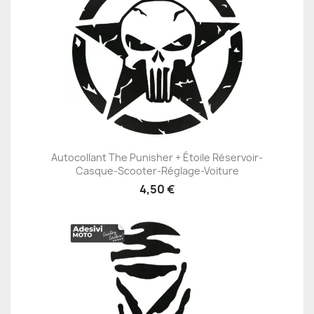
Autocollant The Punisher + Étoile Réservoir-
Casque-Scooter-Réglage-Voiture
4,50 €