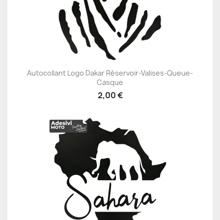
Autocollant Logo Dakar Réservoir-Valises-Queue-
Casque
2,00 €