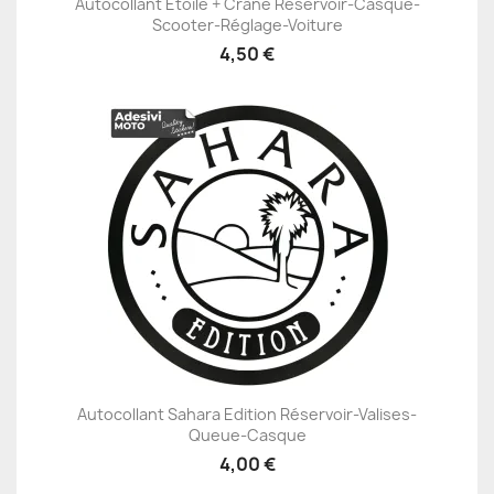
Autocollant Étoile + Crâne Réservoir-Casque-
Scooter-Réglage-Voiture
4,50 €
Autocollant Sahara Edition Réservoir-Valises-
Queue-Casque
4,00 €