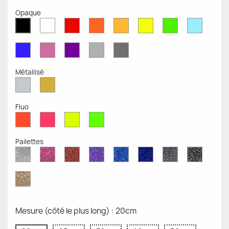
Opaque
Blanc
Rouge
Orange
Moutarde
Jaune
Vert
Bleu
Noir
Mat
Mat
Mat
Mate
Opaque
Mat
Opaqu
Mat
Bleu
Rose
Violet
Gris
Gris
Mat
Mat
Mat
Clair
Foncé
Mat
Mat
Métallisé
Argent
Or
Métallisé
Métallique
Fluo
Rouge
Rose
Jaune
Vert
Fluo
Fluo
Fluo
Fluo
Pailettes
Diamant
Paillettes
Paillettes
Paillettes
Saphir
Paillettes
Gris
Paillett
Scintillant
Roses
Rouges
Violettes
Bleu
Bleu
Pailleté
Noires
Pailleté
Cobalt
Paillettes
d'Or
Mesure (côté le plus long) : 20cm