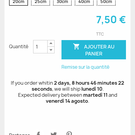
20cm
25cm
30cm
40cm
50cm
7,50 €
TTC

AJOUTER AU
Quantité
PANIER
Remise sur la quantité
If you order whitin
2 days, 8 hours 46 minutes 22
seconds
, we will ship
lunedì 10
.
Expected delivery between
martedì 11
and
venerdì 14 agosto
.