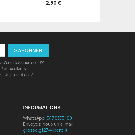
2,50 €
ez d'une réduction de 20%
2 autocollants.
 et de promotions à
INFORMATIONS
WhatsApp:
347 8375 189
Envoyez-nous un e-mail :
grosso.g127@libero.it