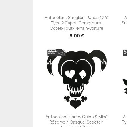
Autocollant Sanglier "Panda 4X4"
A
Type 2 Capot-Compteurs-
Su
+23
Côtés-Tout-Terrain-Voiture
6,00 €
Autocollant Harley Quinn Stylisé
A
Réservoir-Casque-Scooter-
Ty
+23