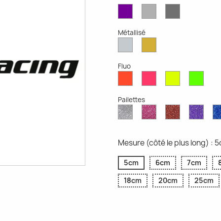
Violet
Gris
Gris
Mat
Clair
Foncé
Mat
Mat
Métallisé
Argent
Or
Métallisé
Métallique
Fluo
Rouge
Rose
Jaune
Vert
Fluo
Fluo
Fluo
Fluo
Pailettes
Diamant
Paillettes
Paillettes
Paill
Scintillant
Roses
Rouges
Viole
Mesure (côté le plus long) : 
5cm
6cm
7cm
18cm
20cm
25cm