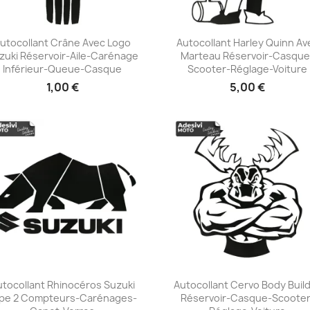
utocollant Crâne Avec Logo
Autocollant Harley Quinn Av
zuki Réservoir-Aile-Carénage
Marteau Réservoir-Casque
+23
+23
Inférieur-Queue-Casque
Scooter-Réglage-Voiture
1,00 €
5,00 €
utocollant Rhinocéros Suzuki
Autocollant Cervo Body Buil
pe 2 Compteurs-Carénages-
Réservoir-Casque-Scooter
+23
+23