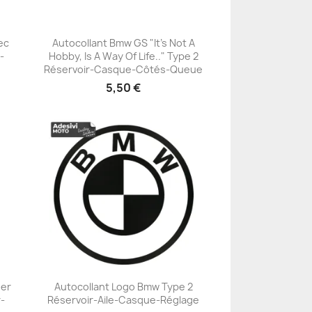
ec
Autocollant Bmw GS "It’s Not A
-
Hobby, Is A Way Of Life.." Type 2
+23
Réservoir-Casque-Côtés-Queue
5,50 €
der
Autocollant Logo Bmw Type 2
-
Réservoir-Aile-Casque-Réglage
+23