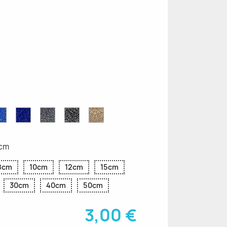
ettes
Saphir
Paillettes
Gris
Paillettes
Paillettes
ttes
Bleu
Bleu
Pailleté
Noires
d'Or
Pailleté
Cobalt
5cm
8cm
10cm
12cm
15cm
30cm
40cm
50cm
3,00 €