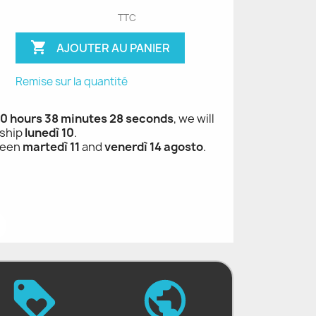
TTC

AJOUTER AU PANIER
Remise sur la quantité
 10 hours 38 minutes 27 seconds
, we will
ship
lunedì 10
.
ween
martedì 11
and
venerdì 14 agosto
.