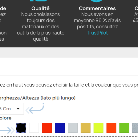
ide
Qualité
Commentaires
C
dez
Nous choisissons
Nous avons en
A
s
toujours des
moyenne 96 % d'avis
45
matériaux et des
positifs, consultez
son
outils de la plus haute
TrustPilot
es
qualité
nez en haut vous pouvez choisir la taille et la couleur que vous p