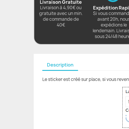
Livraison Gratuite
Livraison à 4,90€ ou
Expédition Rap
gratuite avec un min.
Si vous comman
de commande de
avant 20h, nou
40€
expédions le
lendemain. Livrai
sous 24/48 heur
Description
Le sticker est créé sur place, si vous reve