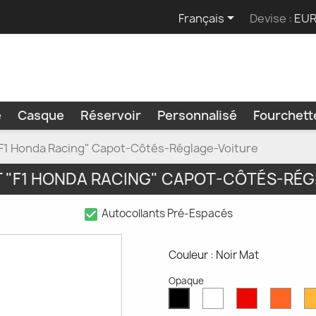

Français
Devise :
EUR
e
Casque
Réservoir
Personnalisé
Fourchet
"F1 Honda Racing" Capot-Côtés-Réglage-Voiture
 "F1 HONDA RACING" CAPOT-CÔTÉS-RÉG
check_box
Autocollants Pré-Espacés
Couleur : Noir Mat
Opaque
Blanc
Rouge
Oran
Noir
Mat
Mat
Mat
Mat