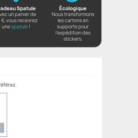
adeau Spatule
Écologique
vec un panier de
Nous transformons
 €, vous recevrez
les cartons en
une
spatule
!
supports pour
l'expédition des
stickers.
référez.