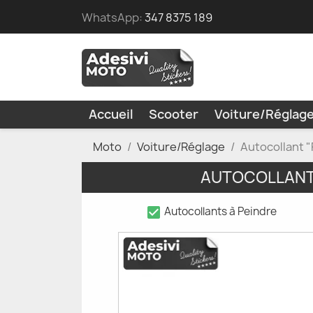
WhatsApp:
347 8375 189
Accueil
Scooter
Voiture/Réglag
Moto
Voiture/Réglage
Autocollant 
AUTOCOLLANT
check_box
Autocollants à Peindre