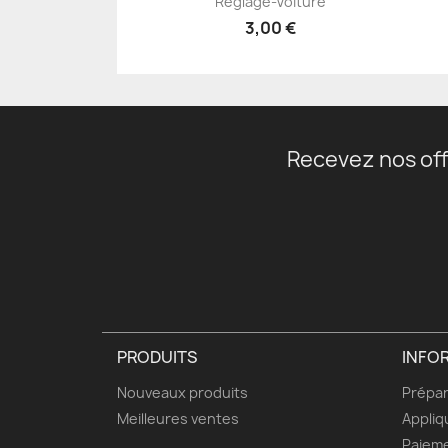
Réglage-Voiture
3,00 €
Recevez nos off
PRODUITS
INFO
Nouveaux produits
Prépar
Meilleures ventes
Appliq
Paieme