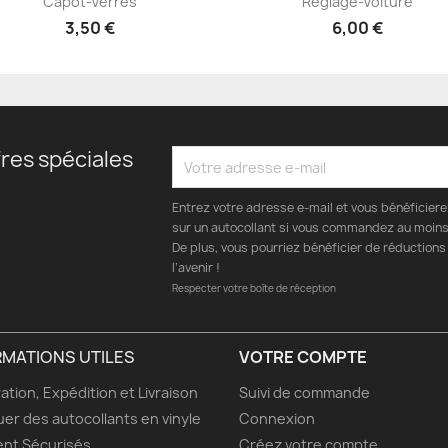
Capot-Verres
Réglage-Voiture
3,50 €
6,00 €
res spéciales
Entrez votre adresse e-mail et vous bénéficier
sur un autocollant si vous commandez au moins 
De plus, vous pourriez bénéficier de réductions
l’avenir !
Respecter votre boîte de réception
RMATIONS UTILES
VOTRE COMPTE
ation, Expédition et Livraison
Suivi de commande
uer des autocollants en vinyle
Connexion
nt Sécurisés
Créez votre compte