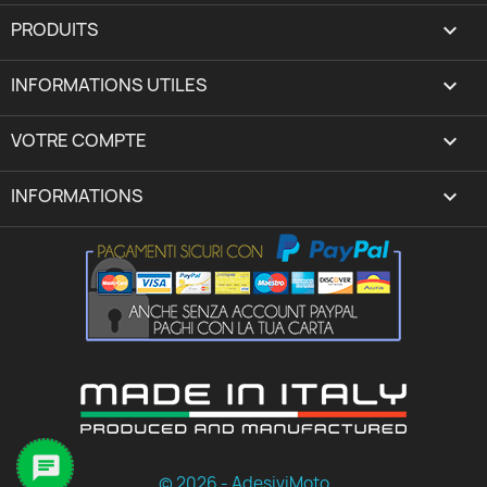
PRODUITS

INFORMATIONS UTILES

VOTRE COMPTE
expand_more
INFORMATIONS
keyboard_arrow_down

© 2026 - AdesiviMoto