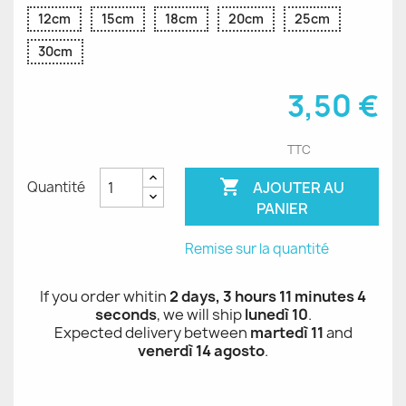
12cm
15cm
18cm
20cm
25cm
30cm
3,50 €
TTC

AJOUTER AU
Quantité
PANIER
Remise sur la quantité
If you order whitin
2 days, 3 hours 11 minutes 4
seconds
, we will ship
lunedì 10
.
Expected delivery between
martedì 11
and
venerdì 14 agosto
.