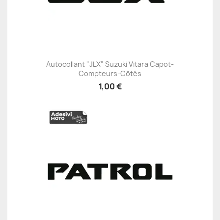
Autocollant "JLX" Suzuki Vitara Capot-
Compteurs-Côtés
1,00 €