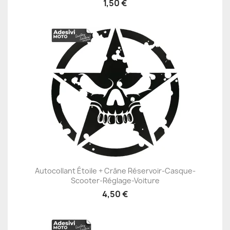
1,50 €
Autocollant Étoile + Crâne Réservoir-Casque-
Scooter-Réglage-Voiture
4,50 €