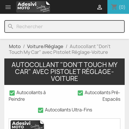
shopping_cart


(0)
search
Moto
Voiture/Réglage
Autocollant "Don't
Touch My Car" avec Pistolet Réglage-Voiture
AUTOCOLLANT "DON'T TOUCH MY
CAR" AVEC PISTOLET RÉGLAGE-
VOITURE
check_box
check_box
Autocollants à
Autocollants Pré-
Peindre
Espacés
check_box
Autocollants Ultra-Fins