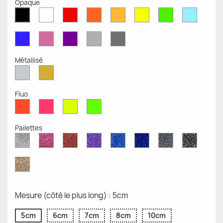
Opaque
Blanc
Rouge
Orange
Moutarde
Jaune
Vert
Bleu
Noir
Mat
Mat
Mat
Mate
Opaque
Mat
Opaqu
Mat
Bleu
Rose
Violet
Gris
Gris
Mat
Mat
Mat
Clair
Foncé
Mat
Mat
Métallisé
Argent
Or
Métallisé
Métallique
Fluo
Rouge
Rose
Jaune
Vert
Fluo
Fluo
Fluo
Fluo
Pailettes
Diamant
Paillettes
Paillettes
Paillettes
Saphir
Paillettes
Gris
Paillett
Scintillant
Roses
Rouges
Violettes
Bleu
Bleu
Pailleté
Noires
Pailleté
Cobalt
Paillettes
d'Or
Mesure (côté le plus long) : 5cm
5cm
6cm
7cm
8cm
10cm