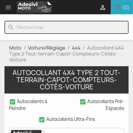
shopping_cart


(0)
search
Moto
Voiture/Réglage
4x4
Autocollant 4X4
Type 2 Tout-terrain-Capot-Compteurs-Côtés-
Voiture
AUTOCOLLANT 4X4 TYPE 2 TOUT-
TERRAIN-CAPOT-COMPTEURS-
CÔTÉS-VOITURE
check_box
check_box
Autocollants à
Autocollants Pré-
Peindre
Espacés
check_box
Autocollants Ultra-Fins