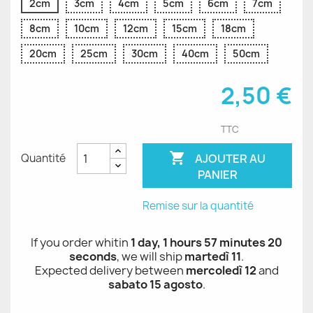
2cm
3cm
4cm
5cm
6cm
7cm
8cm
10cm
12cm
15cm
18cm
20cm
25cm
30cm
40cm
50cm
2,50 €
TTC

AJOUTER AU
Quantité
PANIER
Remise sur la quantité
If you order whitin
1 day, 1 hours 57 minutes 20
seconds
, we will ship
martedì 11
.
Expected delivery between
mercoledì 12
and
sabato 15 agosto
.