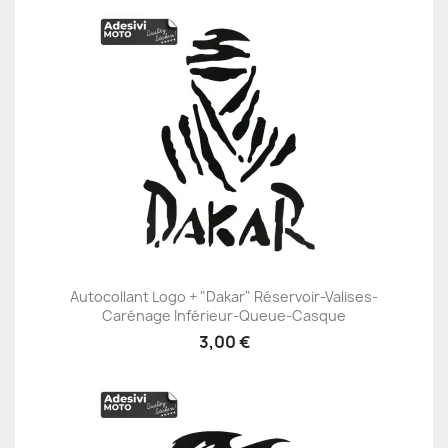
Autocollant Logo + "Dakar" Réservoir-Valises-
Carénage Inférieur-Queue-Casque
3,00 €