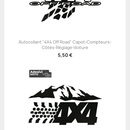
Autocollant "4X4 Off Road" Capot-Compteurs-
Côtés-Réglage-Voiture
5,50 €