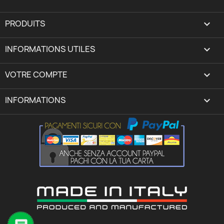
PRODUITS

INFORMATIONS UTILES

VOTRE COMPTE
expand_more
INFORMATIONS
keyboard_arrow_down