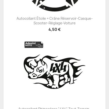
Autocollant Étoile + Crâne Réservoir-Casque-
Scooter-Réglage-Voiture
4,50 €
Autocollant Rhinocéros "4X4" Tout-Terrain-