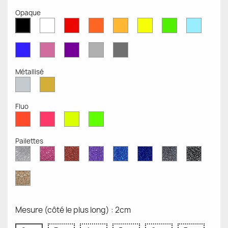
Opaque
Blanc
Rouge
Orange
Moutarde
Jaune
Vert
Bleu
Noir
Mat
Mat
Mat
Mate
Opaque
Mat
Opaqu
Mat
Bleu
Rose
Violet
Gris
Gris
Mat
Mat
Mat
Clair
Foncé
Mat
Mat
Métallisé
Argent
Or
Métallisé
Métallique
Fluo
Rouge
Rose
Jaune
Vert
Fluo
Fluo
Fluo
Fluo
Pailettes
Diamant
Paillettes
Paillettes
Paillettes
Saphir
Paillettes
Gris
Paillett
Scintillant
Roses
Rouges
Violettes
Bleu
Bleu
Pailleté
Noires
Pailleté
Cobalt
Paillettes
d'Or
Mesure (côté le plus long) : 2cm