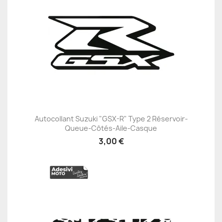
Autocollant Suzuki "GSX-R" Type 2 Réservoir-
Queue-Côtés-Aile-Casque
3,00 €