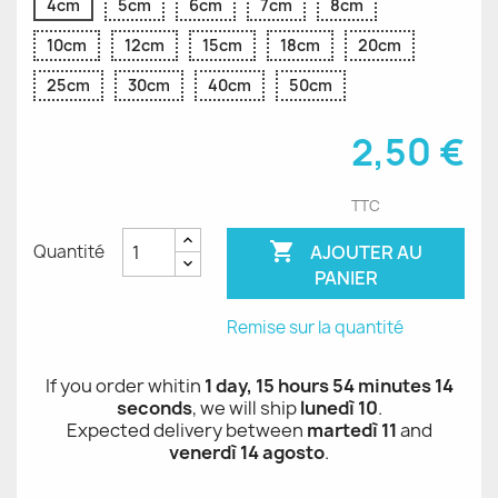
4cm
5cm
6cm
7cm
8cm
10cm
12cm
15cm
18cm
20cm
25cm
30cm
40cm
50cm
2,50 €
TTC

AJOUTER AU
Quantité
PANIER
Remise sur la quantité
If you order whitin
1 day, 15 hours 54 minutes 14
seconds
, we will ship
lunedì 10
.
Expected delivery between
martedì 11
and
venerdì 14 agosto
.