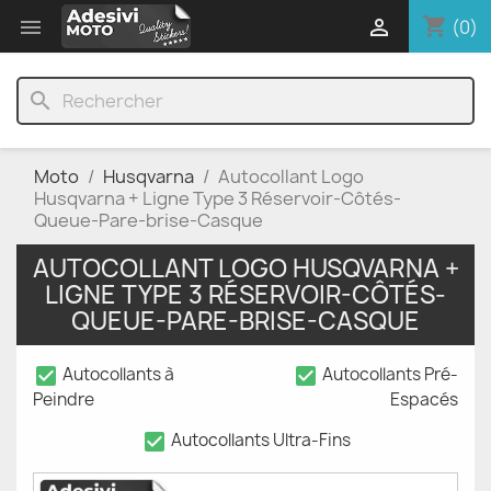
shopping_cart


(0)
search
Moto
Husqvarna
Autocollant Logo
Husqvarna + Ligne Type 3 Réservoir-Côtés-
Queue-Pare-brise-Casque
AUTOCOLLANT LOGO HUSQVARNA +
LIGNE TYPE 3 RÉSERVOIR-CÔTÉS-
QUEUE-PARE-BRISE-CASQUE
check_box
check_box
Autocollants à
Autocollants Pré-
Peindre
Espacés
check_box
Autocollants Ultra-Fins