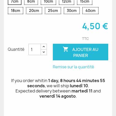
7cm
8cm
10cm
12cm
15cm
18cm
20cm
25cm
30cm
40cm
4,50 €
TTC

AJOUTER AU
Quantité
PANIER
Remise sur la quantité
If you order whitin
1 day, 8 hours 44 minutes 55
seconds
, we will ship
lunedì 10
.
Expected delivery between
martedì 11
and
venerdì 14 agosto
.