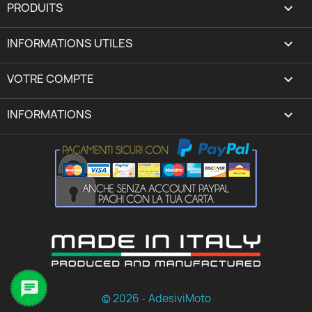
PRODUITS

INFORMATIONS UTILES

VOTRE COMPTE
expand_more
INFORMATIONS
keyboard_arrow_down

© 2026 - AdesiviMoto