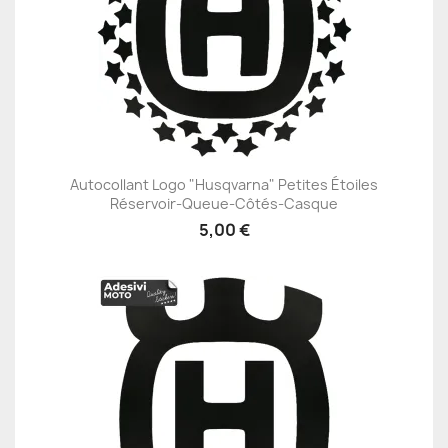
Autocollant Logo "Husqvarna" Petites Étoiles
Réservoir-Queue-Côtés-Casque
5,00 €