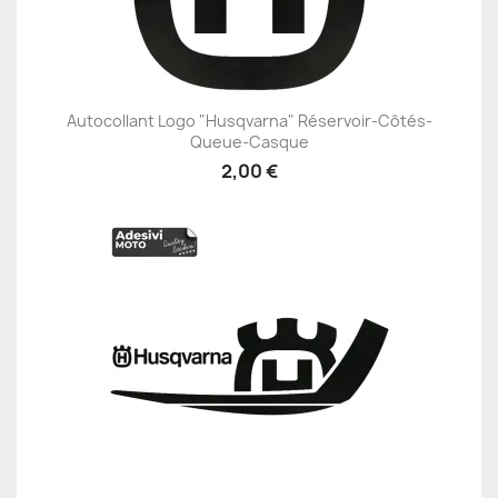
Autocollant Logo "Husqvarna" Réservoir-Côtés-
Queue-Casque
2,00 €