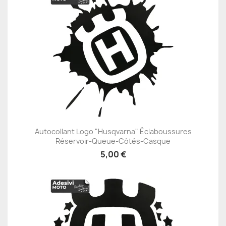
Autocollant Logo "Husqvarna" Éclaboussures
Réservoir-Queue-Côtés-Casque
5,00 €