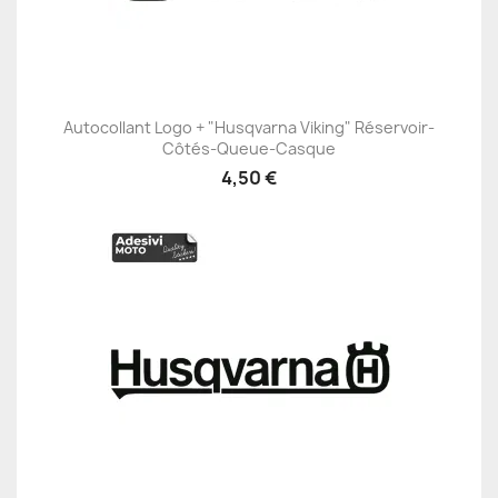
Autocollant Logo + "Husqvarna Viking" Réservoir-
Côtés-Queue-Casque
4,50 €