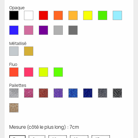
Opaque
Blanc
Rouge
Orange
Moutarde
Jaune
Vert
Bleu
Noir
Mat
Mat
Mat
Mate
Opaque
Mat
Opaqu
Mat
Bleu
Rose
Violet
Gris
Gris
Mat
Mat
Mat
Clair
Foncé
Mat
Mat
Métallisé
Argent
Or
Métallisé
Métallique
Fluo
Rouge
Rose
Jaune
Vert
Fluo
Fluo
Fluo
Fluo
Pailettes
Diamant
Paillettes
Paillettes
Paillettes
Saphir
Paillettes
Gris
Paillett
Scintillant
Roses
Rouges
Violettes
Bleu
Bleu
Pailleté
Noires
Pailleté
Cobalt
Paillettes
d'Or
Mesure (côté le plus long) : 7cm