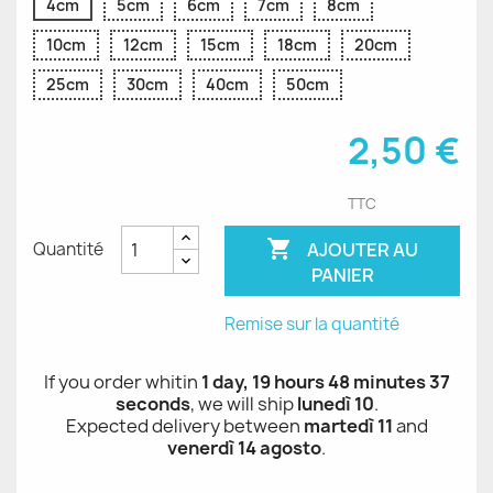
4cm
5cm
6cm
7cm
8cm
10cm
12cm
15cm
18cm
20cm
25cm
30cm
40cm
50cm
2,50 €
TTC

AJOUTER AU
Quantité
PANIER
Remise sur la quantité
If you order whitin
1 day, 19 hours 48 minutes 37
seconds
, we will ship
lunedì 10
.
Expected delivery between
martedì 11
and
venerdì 14 agosto
.