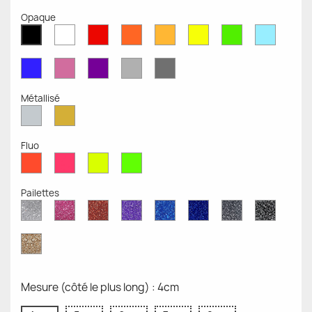
Opaque
Blanc
Rouge
Orange
Moutarde
Jaune
Vert
Bleu
Noir
Mat
Mat
Mat
Mate
Opaque
Mat
Opaqu
Mat
Bleu
Rose
Violet
Gris
Gris
Mat
Mat
Mat
Clair
Foncé
Mat
Mat
Métallisé
Argent
Or
Métallisé
Métallique
Fluo
Rouge
Rose
Jaune
Vert
Fluo
Fluo
Fluo
Fluo
Pailettes
Diamant
Paillettes
Paillettes
Paillettes
Saphir
Paillettes
Gris
Paillett
Scintillant
Roses
Rouges
Violettes
Bleu
Bleu
Pailleté
Noires
Pailleté
Cobalt
Paillettes
d'Or
Mesure (côté le plus long) : 4cm