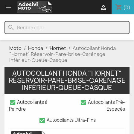
shopping_cart


(0)
search
Moto
Honda
Hornet
Autocollant Honda
"Hornet" Réservoir-Pare-brise-Carénage
Inférieur-Queue-Casque
AUTOCOLLANT HONDA "HORNET"
RÉSERVOIR-PARE-BRISE-CARÉNAGE
INFÉRIEUR-QUEUE-CASQUE
check_box
check_box
Autocollants à
Autocollants Pré-
Peindre
Espacés
check_box
Autocollants Ultra-Fins