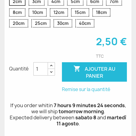
2cm
3cm
4cm
5cm
6cm
7cm
8cm
10cm
12cm
15cm
18cm
20cm
25cm
30cm
40cm
2,50 €
TTC

AJOUTER AU
Quantité
PANIER
Remise sur la quantité
If you order whitin
7 hours 9 minutes 24 seconds
,
we will ship
tomorrow morning
.
Expected delivery between
sabato 8
and
martedì
11 agosto
.