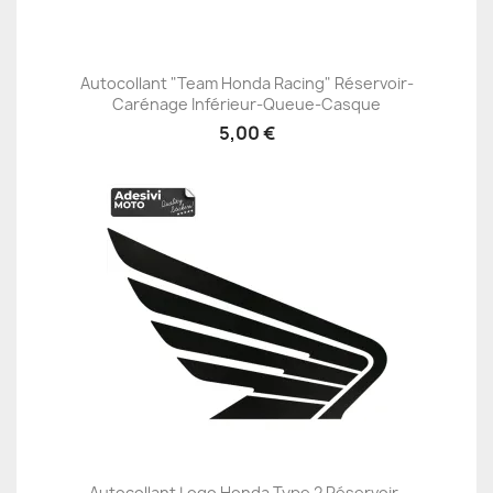
Autocollant "Team Honda Racing" Réservoir-
Carénage Inférieur-Queue-Casque
5,00 €
Autocollant Logo Honda Type 2 Réservoir-