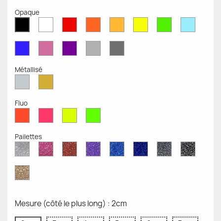
Opaque
Blanc
Rouge
Orange
Moutarde
Jaune
Vert
Bleu
Noir
Mat
Mat
Mat
Mate
Opaque
Mat
Opaqu
Mat
Bleu
Rose
Violet
Gris
Gris
Mat
Mat
Mat
Clair
Foncé
Mat
Mat
Métallisé
Argent
Or
Métallisé
Métallique
Fluo
Rouge
Rose
Jaune
Vert
Fluo
Fluo
Fluo
Fluo
Pailettes
Diamant
Paillettes
Paillettes
Paillettes
Saphir
Paillettes
Gris
Paillett
Scintillant
Roses
Rouges
Violettes
Bleu
Bleu
Pailleté
Noires
Pailleté
Cobalt
Paillettes
d'Or
Mesure (côté le plus long) : 2cm