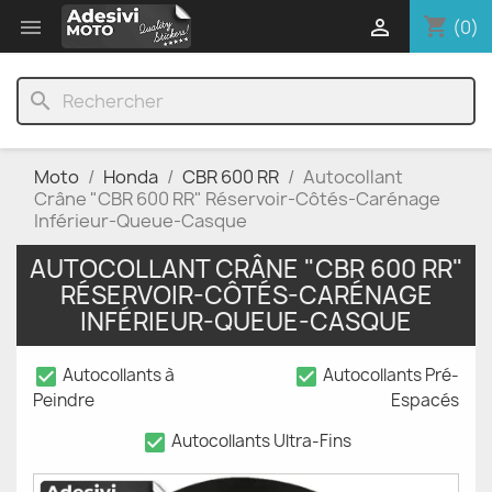
shopping_cart


(0)
search
Moto
Honda
CBR 600 RR
Autocollant
Crâne "CBR 600 RR" Réservoir-Côtés-Carénage
Inférieur-Queue-Casque
AUTOCOLLANT CRÂNE "CBR 600 RR"
RÉSERVOIR-CÔTÉS-CARÉNAGE
INFÉRIEUR-QUEUE-CASQUE
check_box
check_box
Autocollants à
Autocollants Pré-
Peindre
Espacés
check_box
Autocollants Ultra-Fins