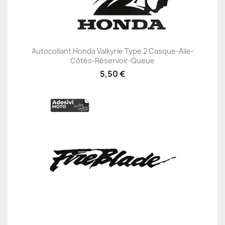
Autocollant Honda Valkyrie Type 2 Casque-Aile-
Côtés-Réservoir-Queue
5,50 €