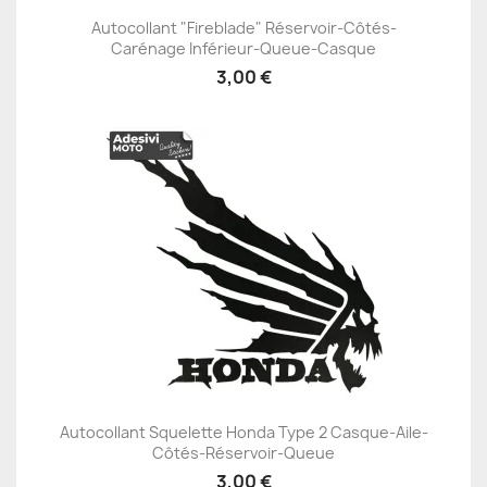
Autocollant "Fireblade" Réservoir-Côtés-
Carénage Inférieur-Queue-Casque
3,00 €
Autocollant Squelette Honda Type 2 Casque-Aile-
Côtés-Réservoir-Queue
3,00 €