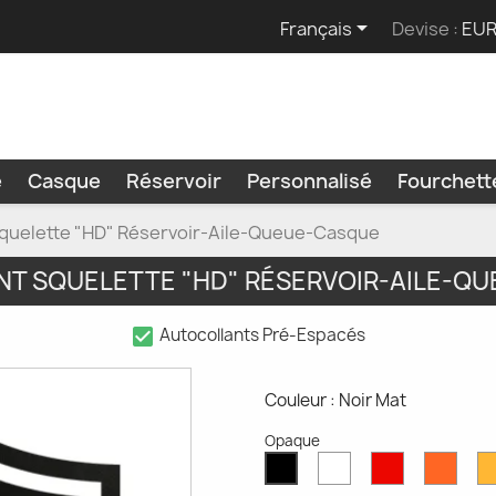

Français
Devise :
EUR
e
Casque
Réservoir
Personnalisé
Fourchet
Squelette "HD" Réservoir-Aile-Queue-Casque
T SQUELETTE "HD" RÉSERVOIR-AILE-Q
check_box
Autocollants Pré-Espacés
Couleur : Noir Mat
Opaque
Blanc
Rouge
Oran
Noir
Mat
Mat
Mat
Mat