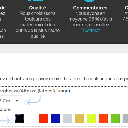
ide
Qualité
Commentaires
C
dez
Nous choisissons
Nous avons en
A
s
toujours des
moyenne 96 % d'avis
45
matériaux et des
positifs, consultez
son
outils de la plus haute
TrustPilot
es
qualité
nez en haut vous pouvez choisir la taille et la couleur que vous p