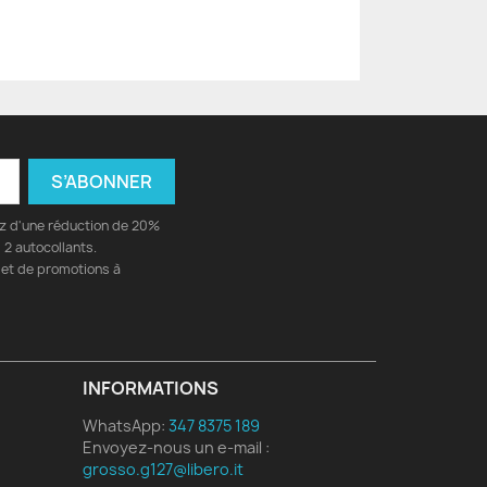
ez d'une réduction de 20%
2 autocollants.
 et de promotions à
INFORMATIONS
WhatsApp:
347 8375 189
Envoyez-nous un e-mail :
grosso.g127@libero.it