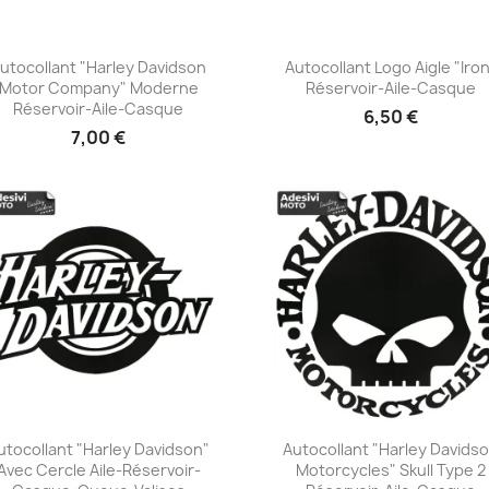
utocollant "Harley Davidson
Autocollant Logo Aigle "Iro
Motor Company" Moderne
Réservoir-Aile-Casque
+23
+23
Réservoir-Aile-Casque
6,50 €
7,00 €
utocollant "Harley Davidson"
Autocollant "Harley Davids
Avec Cercle Aile-Réservoir-
Motorcycles" Skull Type 2
+23
+23