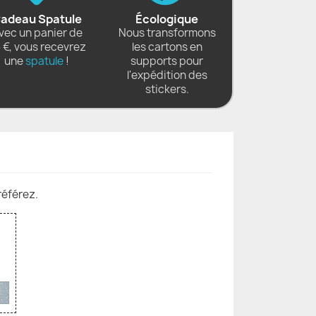
adeau Spatule
Écologique
vec un panier de
Nous transformons
 €, vous recevrez
les cartons en
une
spatule
!
supports pour
l'expédition des
stickers.
référez.