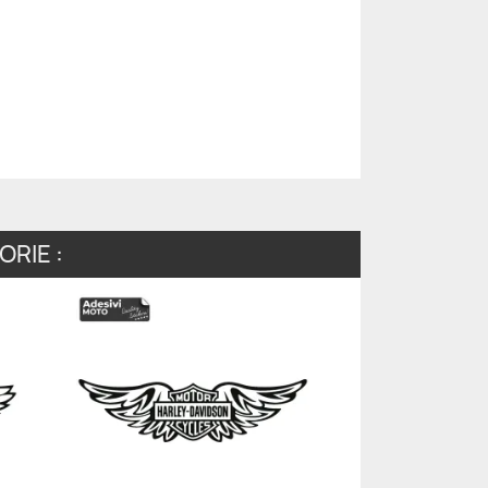
RIE :