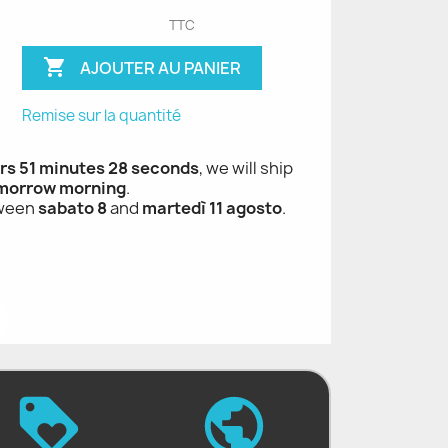
TTC

AJOUTER AU PANIER
Remise sur la quantité
rs 51 minutes 27 seconds
, we will ship
morrow morning
.
tween
sabato 8
and
martedì 11 agosto
.