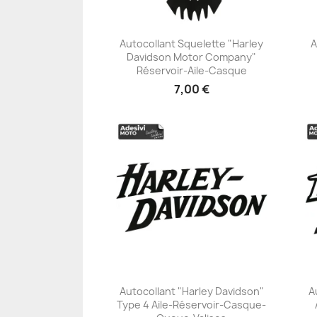
Autocollant Squelette "Harley
A
Davidson Motor Company"
+23
Réservoir-Aile-Casque
7,00 €
Autocollant "Harley Davidson"
A
Type 4 Aile-Réservoir-Casque-
+23