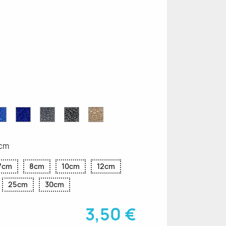
ettes
Saphir
Paillettes
Gris
Paillettes
Paillettes
ttes
Bleu
Bleu
Pailleté
Noires
d'Or
Pailleté
Cobalt
4cm
7cm
8cm
10cm
12cm
25cm
30cm
3,50 €