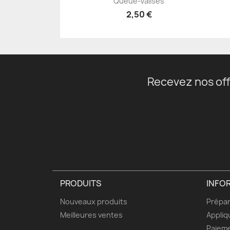
Queue-Valises
2,50 €
Recevez nos off
PRODUITS
INFO
Nouveaux produits
Prépar
Meilleures ventes
Appliq
Paieme