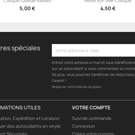
Casque-Queue-Valises
Réservoir-Aile-Casque
5,00 €
4,50 €
res spéciales
Entrez votre adresse e-mail et vous bénéficier
sur un autocollant si vous commandez au moins 
De plus, vous pourriez bénéficier de réductions
l’avenir !
Respecter votre boîte de réception
RMATIONS UTILES
VOTRE COMPTE
ation, Expédition et Livraison
Suivi de commande
uer des autocollants en vinyle
Connexion
nt Sécurisés
Créez votre compte