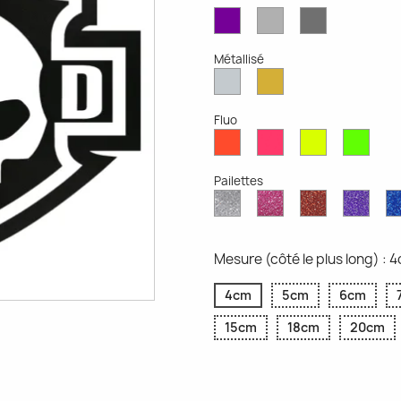
Violet
Gris
Gris
Mat
Clair
Foncé
Mat
Mat
Métallisé
Argent
Or
Métallisé
Métallique
Fluo
Rouge
Rose
Jaune
Vert
Fluo
Fluo
Fluo
Fluo
Pailettes
Diamant
Paillettes
Paillettes
Paill
Scintillant
Roses
Rouges
Viole
Mesure (côté le plus long) : 
4cm
5cm
6cm
15cm
18cm
20cm