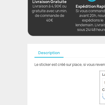
Livraison Gratuite
Livraison à 4,90€ ou
Expédition Rap
gratuite avec un min.
Si vous comman
de commande de
avant 20h, nou
40€
expédions le
lendemain. Livrai
sous 24/48 heur
Description
Le sticker est créé sur place, si vous reve