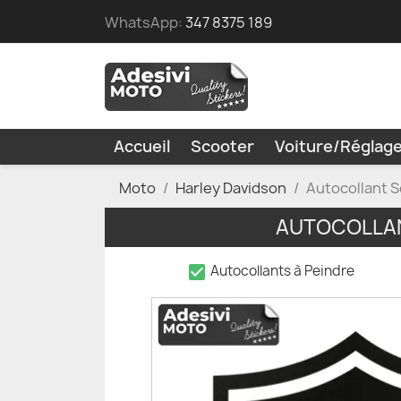
WhatsApp:
347 8375 189
Accueil
Scooter
Voiture/Réglag
Moto
Harley Davidson
Autocollant 
AUTOCOLLAN
check_box
Autocollants à Peindre