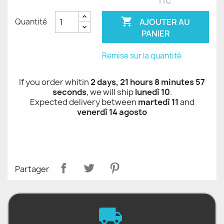
TTC

AJOUTER AU
Quantité
PANIER
Remise sur la quantité
If you order whitin
2 days, 21 hours 8 minutes 56
seconds
, we will ship
lunedì 10
.
Expected delivery between
martedì 11
and
venerdì 14 agosto
Partager