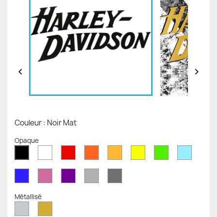


Couleur : Noir Mat
Opaque
Blanc
Rouge
Orange
Moutarde
Jaune
Vert
Bleu
Noir
Mat
Mat
Mat
Mate
Opaque
Mat
Opaqu
Mat
Bleu
Rose
Violet
Gris
Gris
Mat
Mat
Mat
Clair
Foncé
Mat
Mat
Métallisé
Argent
Or
Métallisé
Métallique