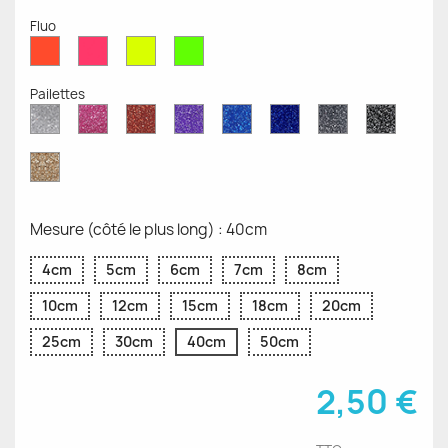
Fluo
Rouge
Rose
Jaune
Vert
Fluo
Fluo
Fluo
Fluo
Pailettes
Diamant
Paillettes
Paillettes
Paillettes
Saphir
Paillettes
Gris
Paillett
Scintillant
Roses
Rouges
Violettes
Bleu
Bleu
Pailleté
Noires
Pailleté
Cobalt
Paillettes
d'Or
Mesure (côté le plus long) : 40cm
4cm
5cm
6cm
7cm
8cm
10cm
12cm
15cm
18cm
20cm
25cm
30cm
40cm
50cm
2,50 €