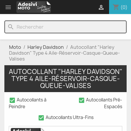
shopping_cart


(0)
search
Moto
Harley Davidson
Autocollant "Harley
Davidson" Type 4 Aile-Réservoir-Casque-Queue-
Valises
AUTOCOLLANT "HARLEY DAVIDSON"
TYPE 4 AILE-RÉSERVOIR-CASQUE-
QUEUE-VALISES
check_box
check_box
Autocollants à
Autocollants Pré-
Peindre
Espacés
check_box
Autocollants Ultra-Fins