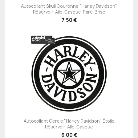
Autocollant Skull Couronne "Harley Davidson"
Réservoir-Aile-Casque-Pare-Brise
7,50 €
Autocollant Cercle "Harley Davidson" Étoile
Réservoir-Aile-Casque
6,00 €